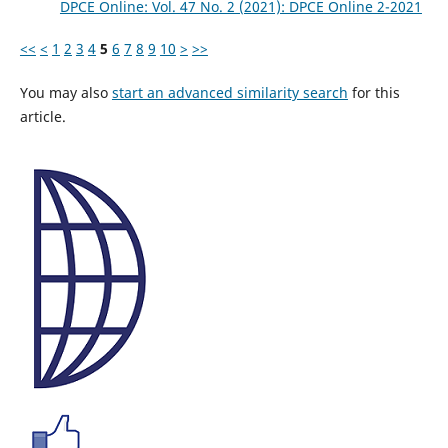
DPCE Online: Vol. 47 No. 2 (2021): DPCE Online 2-2021
<<
<
1
2
3
4
5
6
7
8
9
10
>
>>
You may also
start an advanced similarity search
for this
article.