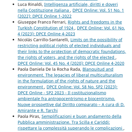
Luca Rinaldi,
Intelligenza artificiale, diritti e doveri
nella Costituzione italiana
,
DPCE Online: Vol. 51 No. 1
(2022): DPCE Online 1-2022
Giuseppe Franco Ferrari,
Rights and freedoms in the
Turkish Constitution of 1924
,
DPCE Online: Vol. 61 No.
4 (2023): DPCE Online 4-2023
Nicolás Carrillo-Santarelli,
Limits on the possibility of
restricting political rights of elected individuals and
their links to the protection of democratic foundations,
the rights of voters, and the rights of the elected
,
DPCE Online: Vol. 45 No. 4 (2020): DPCE Online 4-2020
Paola Daniela De la Rocha Rada,
Blanquitud and
environment. The legacies of liberal multiculturalism
in the formulation of the rights of nature and the
environment
,
DPCE Online: Vol. 58 No. SP2 (2023):
DPCE Online - SP2 2023 - Il costituzionalismo
ambientale fra antropocentrismo e biocentrismo.
Nuove prospettive dal Diritto comparato – A cura di D.
Amirante e R. Tarchi
Paola Piras,
Semplificazioni e buon andamento della
Pubblica amministrazione. Tra Scilla e Cariddi:
rispettare la complessità superando le complicazioni
,