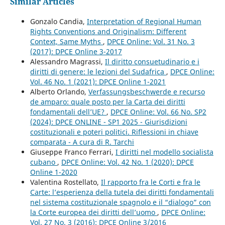
Similar Articles
Gonzalo Candia,
Interpretation of Regional Human
Rights Conventions and Originalism: Different
Context, Same Myths
,
DPCE Online: Vol. 31 No. 3
(2017): DPCE Online 3-2017
Alessandro Magrassi,
Il diritto consuetudinario e i
diritti di genere: le lezioni del Sudafrica
,
DPCE Online:
Vol. 46 No. 1 (2021): DPCE Online 1-2021
Alberto Orlando,
Verfassungsbeschwerde e recurso
de amparo: quale posto per la Carta dei diritti
fondamentali dell’UE?
,
DPCE Online: Vol. 66 No. SP2
(2024): DPCE ONLINE - SP1 2025 - Giurisdizioni
costituzionali e poteri politici. Riflessioni in chiave
comparata - A cura di R. Tarchi
Giuseppe Franco Ferrari,
I diritti nel modello socialista
cubano
,
DPCE Online: Vol. 42 No. 1 (2020): DPCE
Online 1-2020
Valentina Rostellato,
Il rapporto fra le Corti e fra le
Carte: l’esperienza della tutela dei diritti fondamentali
nel sistema costituzionale spagnolo e il “dialogo” con
la Corte europea dei diritti dell’uomo
,
DPCE Online:
Vol. 27 No. 3 (2016): DPCE Online 3/2016