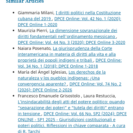
Similar Articles
Giammaria Milani,
I diritti politici nella Costituzione
cubana del 2019
,
DPCE Online: Vol. 42 No. 1 (2020):
DPCE Online 1-2020
Maurizia Pierri,
La dimensione sovranazionale dei
diritti fondamentali nell'ordinamento messicano
,
DPCE Online: Vol. 44 No. 3 (2020): DPCE Online 3-2020
Naiara Posenato,
La giurisprudenza della Corte
interamericana in materia di diritti alla vita e alla
proprietà dei popoli indigeni e tribali
,
DPCE Online:
Vol. 34 No. 1 (2018): DPCE Online 1-2018
María del Ángel Iglesias,
Los derechos de la
naturaleza y los pueblos indígenas: ¿Una
convergencia aparente?
,
DPCE Online: Vol. 74 No. 2
(2026): DPCE Online 2-2026
Francesco Emanuele Grisostolo , Laura Restuccia,
L’insindacabilità degli atti del potere politico: quando
“separazione dei poteri” e “tutela dei diritti” entrano
in tensione
,
DPCE Online: Vol. 66 No. SP2 (2024): DPCE
ONLINE - SP1 2025 - Giurisdizioni costituzionali e
poteri politici. Riflessioni in chiave comparata - A cura
di R. Tarchi