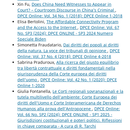
Xin Fu,
Does China Need Witnesses to Appear in
Court? – Courtroom Discourse in China’s Criminal
,
DPCE Online: Vol. 34 No. 1 (2018): DPCE Online 1-2018
Elisa Bertolini,
The Affordable Connectivity Program
and the Access to the Internet
,
DPCE Online: Vol. 67
No. SP3 (2024): DPCE ONLINE - SP3 2024 Numero
Speciale Biden
Simonetta Fraudatario,
Dai diritti dei popoli ai diritti
della natura. La voce dei tribunali di opinione
,
DPCE
Online: Vol. 37 No. 4 (2018): DPCE Online 4-2018
Sabrina Praduroux,
Alla ricerca del giusto equilibrio
tra libertà contrattuale e diritti fondamentali nella
giurisprudenza della Corte europea dei diritti
dell’uomo
,
DPCE Online: Vol. 42 No. 1 (2020): DPCE
Online 1-2020
Giulia Fontanella,
Le Corti regionali sovranazionali e la
tutela multilivello dell’ambiente: Corte Europea dei
diritti dell’Uomo e Corte Interamericana de Derechos
Humanos alla prova dell’Antropocene
,
DPCE Online:
Vol. 66 No. SP2 (2024): DPCE ONLINE - SP1 2025 -
Giurisdizioni costituzionali e poteri politici. Riflessioni
in chiave comparata - A cura di R. Tarchi