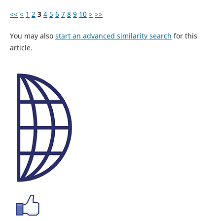
<<
<
1
2
3
4
5
6
7
8
9
10
>
>>
You may also
start an advanced similarity search
for this
article.