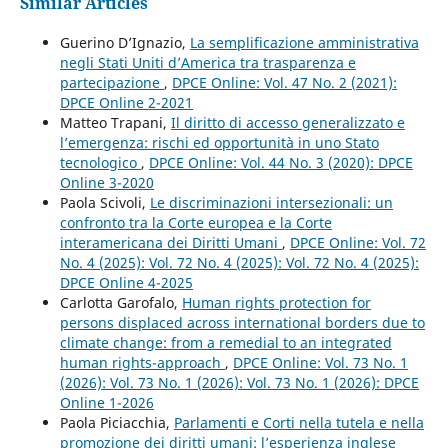
Similar Articles
Guerino D’Ignazio,
La semplificazione amministrativa
negli Stati Uniti d’America tra trasparenza e
partecipazione
,
DPCE Online: Vol. 47 No. 2 (2021):
DPCE Online 2-2021
Matteo Trapani,
Il diritto di accesso generalizzato e
l’emergenza: rischi ed opportunità in uno Stato
tecnologico
,
DPCE Online: Vol. 44 No. 3 (2020): DPCE
Online 3-2020
Paola Scivoli,
Le discriminazioni intersezionali: un
confronto tra la Corte europea e la Corte
interamericana dei Diritti Umani
,
DPCE Online: Vol. 72
No. 4 (2025): Vol. 72 No. 4 (2025): Vol. 72 No. 4 (2025):
DPCE Online 4-2025
Carlotta Garofalo,
Human rights protection for
persons displaced across international borders due to
climate change: from a remedial to an integrated
human rights-approach
,
DPCE Online: Vol. 73 No. 1
(2026): Vol. 73 No. 1 (2026): Vol. 73 No. 1 (2026): DPCE
Online 1-2026
Paola Piciacchia,
Parlamenti e Corti nella tutela e nella
promozione dei diritti umani: l’esperienza inglese