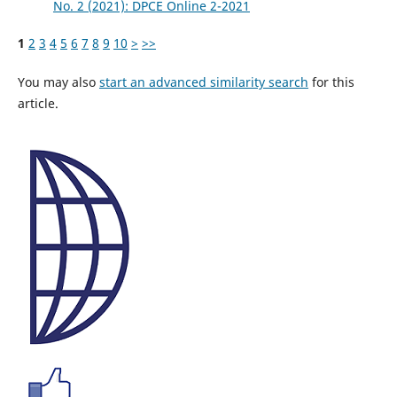
No. 2 (2021): DPCE Online 2-2021
1
2
3
4
5
6
7
8
9
10
>
>>
You may also
start an advanced similarity search
for this
article.