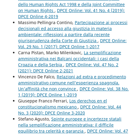
dello Human Rights Act 1998 e della Joint Committee
on Human Rights
,
DPCE Online: Vol. 41 No. 4 (2019):
DPCE Online 4-2019
Massimo Pellingra Contino,
Partecipazione ai processi
decisionali ed accesso alla giustizia in materia
ambientale: riflessioni a partire dalla recente
giurisprudenza della Corte di Giustizia
,
DPCE Online:
Vol. 29 No. 1 (2017): DPCE Online 1-2017
Carna Pistan, Marko Milenkovic,
La semplificazione
amministrativa nei Balcani occidentali: i casi della
Croazia e della Serbia
,
DPCE Online: Vol. 47 No. 2
(2021): DPCE Online 2-2021
Vincenzo De Falco,
Relazioni ad extra e procedimento
amministrativo comune nell’esperienza spagnola.
Un’affinità che non convince
,
DPCE Online: Vol. 38 No.
1 (2019): DPCE Online 1-2019
Giuseppe Franco Ferrari,
Los derechos en el
constitucionalismo mexicano
,
DPCE Online: Vol. 44
No. 3 (2020): DPCE Online 3-2020
Stefano Agusto,
Spinte europee e incertezze statali
nella semplificazione amministrativa: il difficile
equilibrio tra celerità e garanzia
,
DPCE Online: Vol. 47