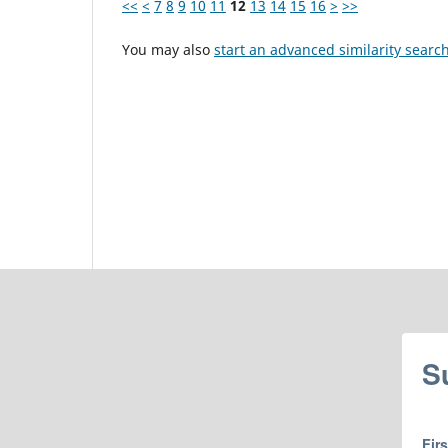
<<
<
7
8
9
10
11
12
13
14
15
16
>
>>
You may also
start an advanced similarity searc