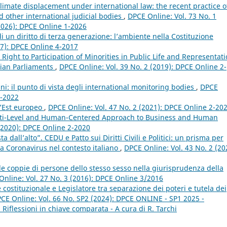
limate displacement under international law: the recent practice o
 other international judicial bodies
,
DPCE Online: Vol. 73 No. 1
 (2026): DPCE Online 1-2026
i un diritto di terza generazione: l’ambiente nella Costituzione
17): DPCE Online 4-2017
Right to Participation of Minorities in Public Life and Representat
alian Parliaments
,
DPCE Online: Vol. 39 No. 2 (2019): DPCE Online 2-
ani: il punto di vista degli international monitoring bodies
,
DPCE
2-2022
ll’Est europeo
,
DPCE Online: Vol. 47 No. 2 (2021): DPCE Online 2-20
lti-Level and Human-Centered Approach to Business and Human
 (2020): DPCE Online 2-2020
 dall’alto”. CEDU e Patto sui Diritti Civili e Politici: un prisma per
za Coronavirus nel contesto italiano
,
DPCE Online: Vol. 43 No. 2 (20
lle coppie di persone dello stesso sesso nella giurisprudenza della
Online: Vol. 27 No. 3 (2016): DPCE Online 3/2016
 costituzionale e Legislatore tra separazione dei poteri e tutela dei
CE Online: Vol. 66 No. SP2 (2024): DPCE ONLINE - SP1 2025 -
i. Riflessioni in chiave comparata - A cura di R. Tarchi