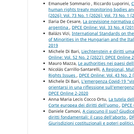
Emanuele Sommario , Riccardo Luporini,
C
human rights treaty monitoring bodies and
(2026): Vol. 73 No. 1 (2026): Vol. 73 No. 1
Ilaria De Cesare,
La previsione normativa d
argentina
,
DPCE Online: Vol. 33 No. 4 (20
Balázs Vizi,
International Standards on the 
of Minorities in the Hungarian and the It
2019
Michele Di Bari,
Liechtenstein e diritti um
Online: Vol. 52 No. 2 (2022): DPCE Online 
Mauro Mazza,
Le authorities nei paesi de
Nicolás Carrillo-Santarelli,
A Regional, Mu
Rights Issues
,
DPCE Online: Vol. 43 No. 2
Michele Di Bari,
L’emergenza Covid-19 “vista
orientarsi in una riflessione sull’emergen
DPCE Online 2-2020
Anna Maria Lecis Cocco Ortu,
La tutela de
Corte europea dei diritti dell’uomo
,
DPCE 
Daniele Camoni,
A ciascuno il suo? Giudice
diritti fondamentali: il caso dell’aborto
,
DP
Giurisdizioni costituzionali e poteri politic