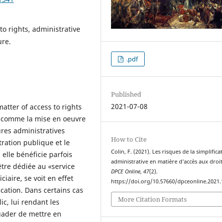
to rights, administrative
ure.
.pdf
Published
2021-07-08
matter of access to rights
ir comme la mise en oeuvre
ures administratives
How to Cite
stration publique et le
Colin, F. (2021). Les risques de la simplifica
elle bénéficie parfois
administrative en matière d’accès aux droit
être dédiée au «service
DPCE Online
,
47
(2).
ciaire, se voit en effet
https://doi.org/10.57660/dpceonline.2021
ication. Dans certains cas
More Citation Formats
ic, lui rendant les
uader de mettre en