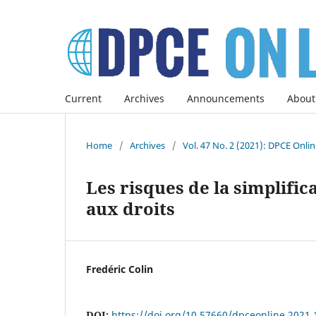
Current
Archives
Announcements
About
Home
/
Archives
/
Vol. 47 No. 2 (2021): DPCE Onli
Les risques de la simplifi
aux droits
Fredéric Colin
DOI:
https://doi.org/10.57660/dpceonline.2021.