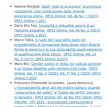
Valeria Piergigli,
Dagli “stati di eccezione” al processo
costituente. Una ricostruzione della recente
esperienza cilena
,
DPCE Online: Vol. 46 No. 1 (2021):
DPCE Online 1-2021
Dario Elia Tosi,
Insularità e statualità: aporie di un
rapporto evocativo
,
DPCE Online: Vol. 60 No. 3 (2023):
DPCE Online 3-2023
Mario Tobia,
Il ruolo del Capo dello Stato nel
procedimento di formazione della legge nelle diverse
forme di governo e la sua utilizzabilità quale elemento
di qualificazione delle stesse
,
DPCE Online: Vol. 23
No. 3 (2015): DPCE Online 3/2015
Mara Bisi,
Gender justice in India: tra judicial activism
e un nuovo dibattito sullo Uniform Civil Code
,
DPCE
Online: Vol. 71 No. 3 (2025): Vol. 71 No. 3 (2025): DPCE
Online 3-2025
Francesco Emanuele Grisostolo , Laura Restuccia,
L’insindacabilità degli atti del potere politico: quando
“separazione dei poteri” e “tutela dei diritti” entrano
in tensione
,
DPCE Online: Vol. 66 No. SP2 (2024): DPCE
ONLINE - SP1 2025 - Giurisdizioni costituzionali e
poteri politici. Riflessioni in chiave comparata - A cura