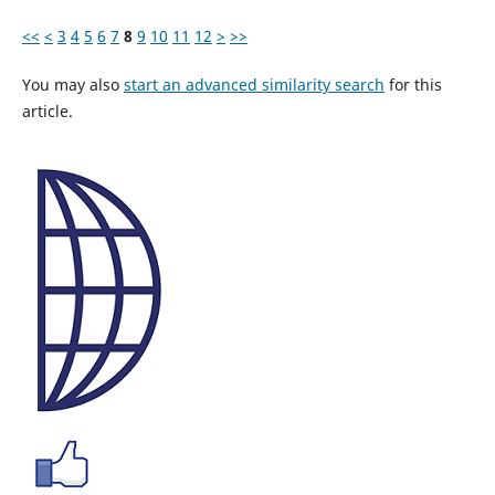
<<
<
3
4
5
6
7
8
9
10
11
12
>
>>
You may also
start an advanced similarity search
for this
article.