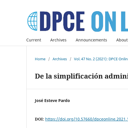
Current
Archives
Announcements
About
Home
/
Archives
/
Vol. 47 No. 2 (2021): DPCE Onli
De la simplificación admini
José Esteve Pardo
DOI:
https://doi.org/10.57660/dpceonline.2021.