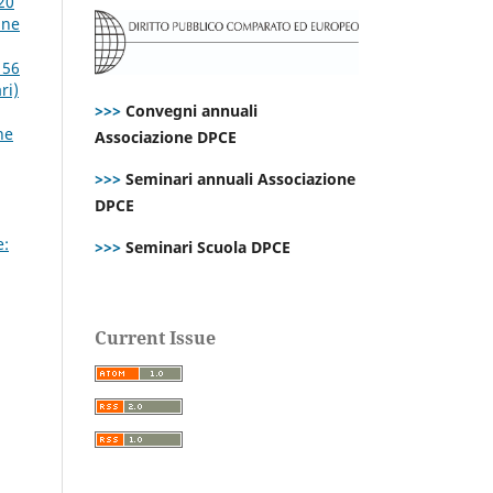
20
ine
 56
ri)
>>>
Convegni annuali
ne
Associazione DPCE
>>>
Seminari annuali Associazione
DPCE
e:
>>>
Seminari Scuola DPCE
Current Issue