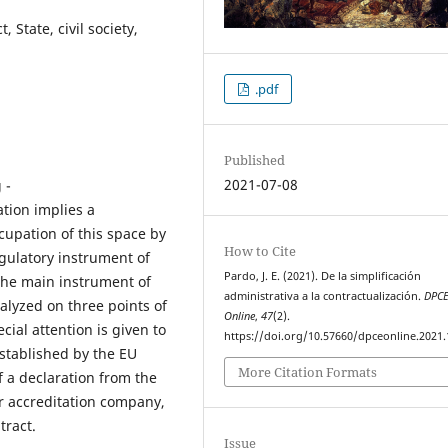
, State, civil society,
.pdf
Published
2021-07-08
 -
ation implies a
cupation of this space by
How to Cite
egulatory instrument of
Pardo, J. E. (2021). De la simplificación
 the main instrument of
administrativa a la contractualización.
DPC
nalyzed on three points of
Online
,
47
(2).
cial attention is given to
https://doi.org/10.57660/dpceonline.2021
established by the EU
More Citation Formats
f a declaration from the
or accreditation company,
tract.
Issue