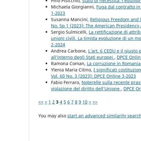
Pino Pisicchio,
Stato di necessità: l’equilibr
Michaela Giorgianni,
Fuga dal contratto in
1-2023
Susanna Mancini,
Religious Freedom and 
No. Sp 1 (2023): The American Presidency a
Sergio Sulmicelli,
La rettificazione di attr
unioni civili. La timida evoluzione di un m
2-2024
Andrea Carbone,
L’art. 6 CEDU e il giusto
all’interno degli Stati europei
,
DPCE Online
Ramona Coman,
La corruzione in Romani
Ylenia Maria Citino,
I significati costituzi
Vol. 60 No. 3 (2023): DPCE Online 3-2023
Fabio Ferraro,
Noterelle sulla recente prass
violazione del diritto dell’Unione
,
DPCE Onl
<<
<
1
2
3
4
5
6
7
8
9
10
>
>>
You may also
start an advanced similarity searc