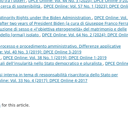
io tra i poteri
,
DPCE Online: Vol. 44 No. 3 (2020): DPCE Online 3-20
 cerca di sostenibilità
,
DPCE Online: Vol. 57 No. 1 (2023): DPCE Onl
Minority Rights under the Biden Administration
,
DPCE Online: Vol.
fter two years of President Biden (a cura di Giuseppe Franco Ferra
ibuzione di sesso e «l’obiettiva eterogeneità» del matrimonio e delle
odello (ormai) isolato
,
DPCE Online: Vol. 64 No. 2 (2024): DPCE Onli
 processo e procedimento amministrativo. Differenze applicative
: Vol. 40 No. 3 (2019): DPCE Online 3-2019
a
,
DPCE Online: Vol. 38 No. 1 (2019): DPCE Online 1-2019
onali dell’insularità nello Stato democratico e pluralista
,
DPCE Onlin
i interna in tema di responsabilità risarcitoria dello Stato per
ine: Vol. 33 No. 4 (2017): DPCE Online 4-2017
h
for this article.