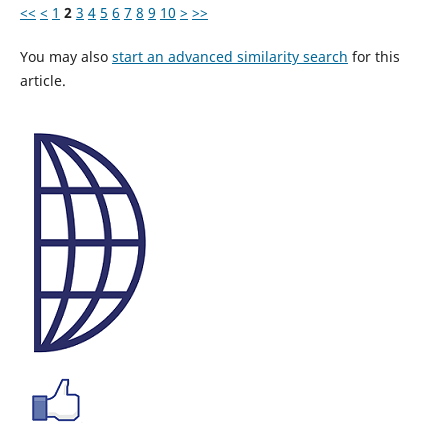
<<
<
1
2
3
4
5
6
7
8
9
10
>
>>
You may also
start an advanced similarity search
for this
article.