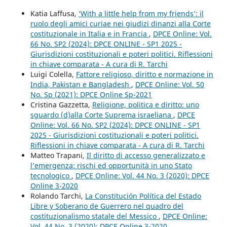
Katia Laffusa,
‘With a little help from my friends’: il
ruolo degli amici curiae nei giudizi dinanzi alla Corte
costituzionale in Italia e in Francia
,
DPCE Online: Vol.
66 No. SP2 (2024): DPCE ONLINE - SP1 2025 -
Giurisdizioni costituzionali e poteri politici. Riflessioni
in chiave comparata - A cura di R. Tarchi
Luigi Colella,
Fattore religioso, diritto e normazione in
India, Pakistan e Bangladesh
,
DPCE Online: Vol. 50
No. Sp (2021): DPCE Online Sp-2021
Cristina Gazzetta,
Religione, politica e diritto: uno
sguardo (d)alla Corte Suprema israeliana
,
DPCE
Online: Vol. 66 No. SP2 (2024): DPCE ONLINE - SP1
2025 - Giurisdizioni costituzionali e poteri politici.
Riflessioni in chiave comparata - A cura di R. Tarchi
Matteo Trapani,
Il diritto di accesso generalizzato e
l’emergenza: rischi ed opportunità in uno Stato
tecnologico
,
DPCE Online: Vol. 44 No. 3 (2020): DPCE
Online 3-2020
Rolando Tarchi,
La Constitución Política del Estado
Libre y Soberano de Guerrero nel quadro del
costituzionalismo statale del Messico
,
DPCE Online:
Vol. 44 No. 3 (2020): DPCE Online 3-2020