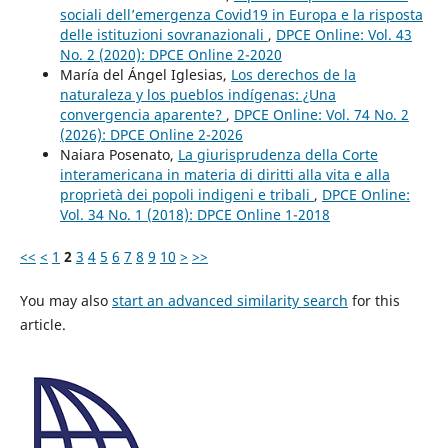
sociali dell’emergenza Covid19 in Europa e la risposta
delle istituzioni sovranazionali
,
DPCE Online: Vol. 43
No. 2 (2020): DPCE Online 2-2020
María del Ángel Iglesias,
Los derechos de la
naturaleza y los pueblos indígenas: ¿Una
convergencia aparente?
,
DPCE Online: Vol. 74 No. 2
(2026): DPCE Online 2-2026
Naiara Posenato,
La giurisprudenza della Corte
interamericana in materia di diritti alla vita e alla
proprietà dei popoli indigeni e tribali
,
DPCE Online:
Vol. 34 No. 1 (2018): DPCE Online 1-2018
<<
<
1
2
3
4
5
6
7
8
9
10
>
>>
You may also
start an advanced similarity search
for this
article.