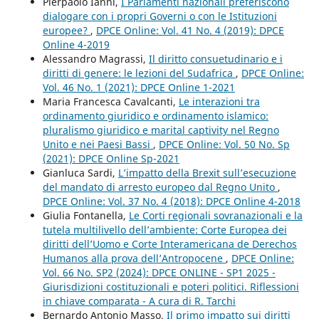
Pierpaolo Ianni,
I Parlamenti nazionali preferiscono
dialogare con i propri Governi o con le Istituzioni
europee?
,
DPCE Online: Vol. 41 No. 4 (2019): DPCE
Online 4-2019
Alessandro Magrassi,
Il diritto consuetudinario e i
diritti di genere: le lezioni del Sudafrica
,
DPCE Online:
Vol. 46 No. 1 (2021): DPCE Online 1-2021
Maria Francesca Cavalcanti,
Le interazioni tra
ordinamento giuridico e ordinamento islamico:
pluralismo giuridico e marital captivity nel Regno
Unito e nei Paesi Bassi
,
DPCE Online: Vol. 50 No. Sp
(2021): DPCE Online Sp-2021
Gianluca Sardi,
L’impatto della Brexit sull’esecuzione
del mandato di arresto europeo dal Regno Unito
,
DPCE Online: Vol. 37 No. 4 (2018): DPCE Online 4-2018
Giulia Fontanella,
Le Corti regionali sovranazionali e la
tutela multilivello dell’ambiente: Corte Europea dei
diritti dell’Uomo e Corte Interamericana de Derechos
Humanos alla prova dell’Antropocene
,
DPCE Online:
Vol. 66 No. SP2 (2024): DPCE ONLINE - SP1 2025 -
Giurisdizioni costituzionali e poteri politici. Riflessioni
in chiave comparata - A cura di R. Tarchi
Bernardo Antonio Masso,
Il primo impatto sui diritti