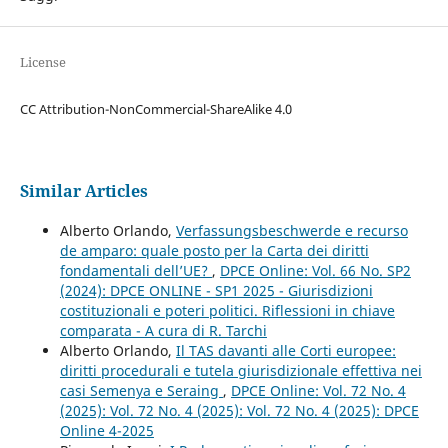
License
CC Attribution-NonCommercial-ShareAlike 4.0
Similar Articles
Alberto Orlando,
Verfassungsbeschwerde e recurso
de amparo: quale posto per la Carta dei diritti
fondamentali dell’UE?
,
DPCE Online: Vol. 66 No. SP2
(2024): DPCE ONLINE - SP1 2025 - Giurisdizioni
costituzionali e poteri politici. Riflessioni in chiave
comparata - A cura di R. Tarchi
Alberto Orlando,
Il TAS davanti alle Corti europee:
diritti procedurali e tutela giurisdizionale effettiva nei
casi Semenya e Seraing
,
DPCE Online: Vol. 72 No. 4
(2025): Vol. 72 No. 4 (2025): Vol. 72 No. 4 (2025): DPCE
Online 4-2025