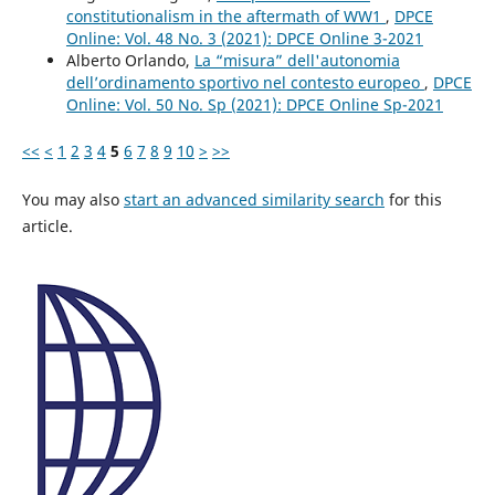
constitutionalism in the aftermath of WW1
,
DPCE
Online: Vol. 48 No. 3 (2021): DPCE Online 3-2021
Alberto Orlando,
La “misura” dell'autonomia
dell’ordinamento sportivo nel contesto europeo
,
DPCE
Online: Vol. 50 No. Sp (2021): DPCE Online Sp-2021
<<
<
1
2
3
4
5
6
7
8
9
10
>
>>
You may also
start an advanced similarity search
for this
article.