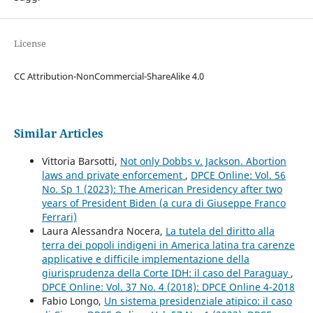
License
CC Attribution-NonCommercial-ShareAlike 4.0
Similar Articles
Vittoria Barsotti,
Not only Dobbs v. Jackson. Abortion
laws and private enforcement
,
DPCE Online: Vol. 56
No. Sp 1 (2023): The American Presidency after two
years of President Biden (a cura di Giuseppe Franco
Ferrari)
Laura Alessandra Nocera,
La tutela del diritto alla
terra dei popoli indigeni in America latina tra carenze
applicative e difficile implementazione della
giurisprudenza della Corte IDH: il caso del Paraguay
,
DPCE Online: Vol. 37 No. 4 (2018): DPCE Online 4-2018
Fabio Longo,
Un sistema presidenziale atipico: il caso