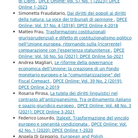
di Cipro
,
DPCE Online: Vol. 57 No. 1 (2023): DPCE
Online 1-2023
Simonetta Fraudatario,
Dai diritti dei popoli ai diritti
della natura. La voce dei tribunali di opinione
,
DPCE
Online: Vol. 37 No. 4 (2018): DPCE Online 4-2018
Matteo Frau,
Trasformazioni costituzionali
giurisprudenziali e difetto di costituzionalismo politico
nell’Unione europea, ritornando sulla (ricorrente)
comparazione con l’esperienza statunitense
,
DPCE
Online: Vol. 50 No. Sp (2021): DPCE Online Sp-2021
Andrea Magliari,
Le riforme della governance
economica dell’Unione: la creazione di un Fondo
monetario europeo e la “comunitarizzazione” del
Fiscal Compact
,
DPCE Online: Vol. 39 No. 2 (2019):
DPCE Online 2-2019
Rosaria Pirosa,
La tutela dei diritti linguistici nel
contrasto all’antiziganesimo. Tra ordinamento italiano
e spazio giuridico europeo
,
DPCE Online: Vol. 48 No. 3
(2021): DPCE Online 3-2021
Federico Losurdo,
Italexit. Trasformazione del vincolo
europeo e sovranità condizionata
,
DPCE Online: Vol.
42 No. 1 (2020): DPCE Online 1-2020
Angela Di Gregorio,
European and Polish