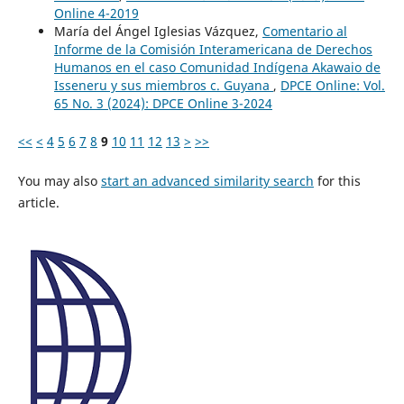
Online 4-2019
María del Ángel Iglesias Vázquez,
Comentario al
Informe de la Comisión Interamericana de Derechos
Humanos en el caso Comunidad Indígena Akawaio de
Isseneru y sus miembros c. Guyana
,
DPCE Online: Vol.
65 No. 3 (2024): DPCE Online 3-2024
<<
<
4
5
6
7
8
9
10
11
12
13
>
>>
You may also
start an advanced similarity search
for this
article.