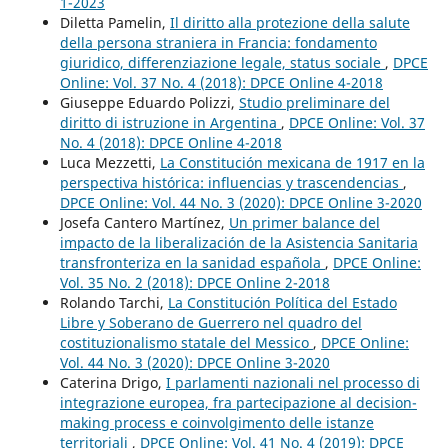
1-2023
Diletta Pamelin,
Il diritto alla protezione della salute
della persona straniera in Francia: fondamento
giuridico, differenziazione legale, status sociale
,
DPCE
Online: Vol. 37 No. 4 (2018): DPCE Online 4-2018
Giuseppe Eduardo Polizzi,
Studio preliminare del
diritto di istruzione in Argentina
,
DPCE Online: Vol. 37
No. 4 (2018): DPCE Online 4-2018
Luca Mezzetti,
La Constitución mexicana de 1917 en la
perspectiva histórica: influencias y trascendencias
,
DPCE Online: Vol. 44 No. 3 (2020): DPCE Online 3-2020
Josefa Cantero Martínez,
Un primer balance del
impacto de la liberalización de la Asistencia Sanitaria
transfronteriza en la sanidad española
,
DPCE Online:
Vol. 35 No. 2 (2018): DPCE Online 2-2018
Rolando Tarchi,
La Constitución Política del Estado
Libre y Soberano de Guerrero nel quadro del
costituzionalismo statale del Messico
,
DPCE Online:
Vol. 44 No. 3 (2020): DPCE Online 3-2020
Caterina Drigo,
I parlamenti nazionali nel processo di
integrazione europea, fra partecipazione al decision-
making process e coinvolgimento delle istanze
territoriali
,
DPCE Online: Vol. 41 No. 4 (2019): DPCE