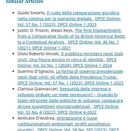
Similar Articles
Guido Smorto,
Il ruolo della comparazione giuridica
nella contesa per la sovranità digitale
,
DPCE Online:
Vol. 57 No. 1 (2023): DPCE Online 1-2023
Justin O. Frosini, Alexis Keys,
The First Impeachment:
from a Comparative Study of its British Historical Roots
to a Contextual Analysis
,
DPCE Online: Vol. 46 No. 1
(2021): DPCE Online 1-2021
Silvio Roberto Vinceti,
Il pubblico ministero negli Stati
Uniti. Una figura ancora in cerca di identità
,
DPCE
Online: Vol. 62 No. 1 (2024): DPCE Online 1-2024
Guerino D'Ignazio,
La forma di governo presidenziale
negli Stati Uniti: gli effetti della Presidenza Trump
,
DPCE Online: Vol. 57 No. 1 (2023): DPCE Online 1-2023
Clarissa Giannaccari,
Immunità delle imprese e
sviluppo globale: un male necessario? – Quando lo
Stato retrocede dalle politiche di sviluppo: comparare
alcune suggestioni giurisprudenziali
,
DPCE Online:
Vol. 55 No. 4 (2022): DPCE Online 4-2022
Amilcare D’Andrea,
Antropocene e nuovi
costituzionalismi ambientali: profili assiologico-
giuridici
,
DPCE Online: Vol. 58 No. SP2 (2023): DPCE