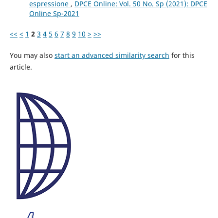
espressione
,
DPCE Online: Vol. 50 No. Sp (2021): DPCE
Online Sp-2021
<<
<
1
2
3
4
5
6
7
8
9
10
>
>>
You may also
start an advanced similarity search
for this
article.