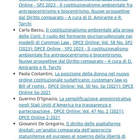
Online - SP2 2023 - Il costituzionalismo ambientale fra
antropocentrismo e biocentrismo. Nuove prospettive
dal Diritto comparato – A cura di D. Amirante e R.
Tarchi
Carla Bassu,
Il costituzionalismo ambientale alla prova
delle Corti: il ruolo del formante giurisprudenziale nei
modelli di Common Law
,
DPCE Online: Vol. 58 No. SP2
(2023): DPCE Online - SP2 2023 - Il costituzionalismo
ambientale fra antropocentrismo e biocentrismo.
Nuove prospettive dal Diritto comparato – A cura di D.
Amirante e R. Tarchi
Paola Costantini,
La posizione della donna nel nuovo
ordine costituzionale sudafricano: customary law vs
Bill of rights
,
DPCE Online: Vol. 50 No. Sp (2021): DPCE
Online Sp-2021
Guerino D’Ignazio,
La semplificazione amministrativa
negli Stati Uniti d’America tra trasparenza e
partecipazione
,
DPCE Online: Vol. 47 No. 2 (2021):
DPCE Online 2-2021
Giovanni De Gregorio,
Il diritto delle piattaforme
digitali: un’analisi comparata dell’approccio
statunitense ed europeo al governo della libertà di