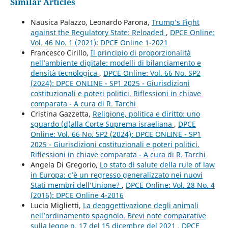
Similar Articles
Nausica Palazzo, Leonardo Parona,
Trump’s Fight
against the Regulatory State: Reloaded
,
DPCE Online:
Vol. 46 No. 1 (2021): DPCE Online 1-2021
Francesco Cirillo,
Il principio di proporzionalità
nell’ambiente digitale: modelli di bilanciamento e
densità tecnologica
,
DPCE Online: Vol. 66 No. SP2
(2024): DPCE ONLINE - SP1 2025 - Giurisdizioni
costituzionali e poteri politici. Riflessioni in chiave
comparata - A cura di R. Tarchi
Cristina Gazzetta,
Religione, politica e diritto: uno
sguardo (d)alla Corte Suprema israeliana
,
DPCE
Online: Vol. 66 No. SP2 (2024): DPCE ONLINE - SP1
2025 - Giurisdizioni costituzionali e poteri politici.
Riflessioni in chiave comparata - A cura di R. Tarchi
Angela Di Gregorio,
Lo stato di salute della rule of law
in Europa: c’è un regresso generalizzato nei nuovi
Stati membri dell’Unione?
,
DPCE Online: Vol. 28 No. 4
(2016): DPCE Online 4-2016
Lucia Miglietti,
La deoggettivazione degli animali
nell’ordinamento spagnolo. Brevi note comparative
sulla legge n. 17 del 15 dicembre del 2021
,
DPCE