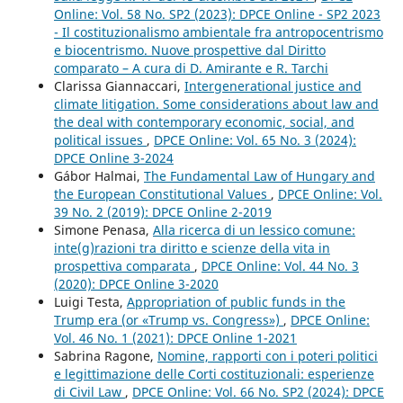
Online: Vol. 58 No. SP2 (2023): DPCE Online - SP2 2023
- Il costituzionalismo ambientale fra antropocentrismo
e biocentrismo. Nuove prospettive dal Diritto
comparato – A cura di D. Amirante e R. Tarchi
Clarissa Giannaccari,
Intergenerational justice and
climate litigation. Some considerations about law and
the deal with contemporary economic, social, and
political issues
,
DPCE Online: Vol. 65 No. 3 (2024):
DPCE Online 3-2024
Gábor Halmai,
The Fundamental Law of Hungary and
the European Constitutional Values
,
DPCE Online: Vol.
39 No. 2 (2019): DPCE Online 2-2019
Simone Penasa,
Alla ricerca di un lessico comune:
inte(g)razioni tra diritto e scienze della vita in
prospettiva comparata
,
DPCE Online: Vol. 44 No. 3
(2020): DPCE Online 3-2020
Luigi Testa,
Appropriation of public funds in the
Trump era (or «Trump vs. Congress»)
,
DPCE Online:
Vol. 46 No. 1 (2021): DPCE Online 1-2021
Sabrina Ragone,
Nomine, rapporti con i poteri politici
e legittimazione delle Corti costituzionali: esperienze
di Civil Law
,
DPCE Online: Vol. 66 No. SP2 (2024): DPCE