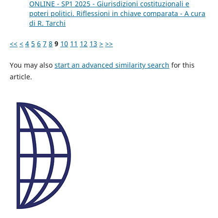
ONLINE - SP1 2025 - Giurisdizioni costituzionali e
poteri politici. Riflessioni in chiave comparata - A cura
di R. Tarchi
<<
<
4
5
6
7
8
9
10
11
12
13
>
>>
You may also
start an advanced similarity search
for this
article.