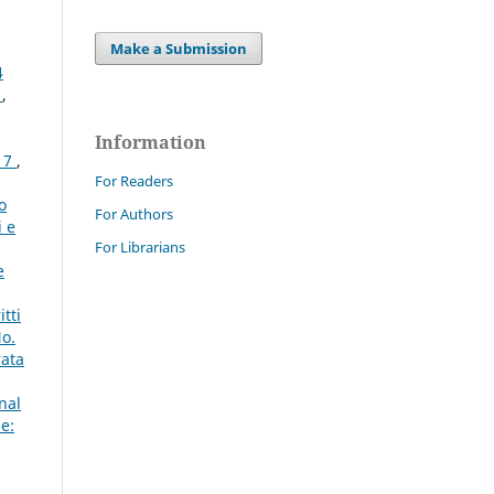
Make a Submission
4
s
,
Information
017
,
For Readers
o
For Authors
i e
For Librarians
e
tti
No.
rata
nal
e: