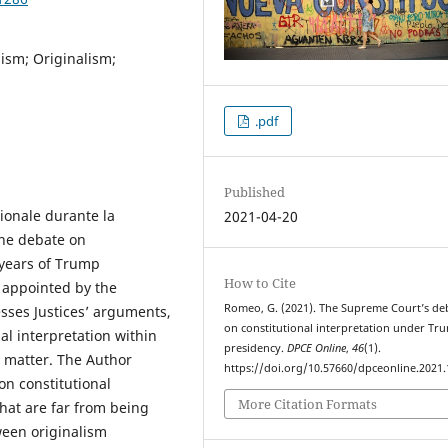
lism; Originalism;
.pdf
Published
zionale durante la
2021-04-20
the debate on
r years of Trump
How to Cite
s appointed by the
Romeo, G. (2021). The Supreme Court’s de
esses Justices’ arguments,
on constitutional interpretation under Tr
nal interpretation within
presidency.
DPCE Online
,
46
(1).
e matter. The Author
https://doi.org/10.57660/dpceonline.2021
on constitutional
More Citation Formats
that are far from being
tween originalism