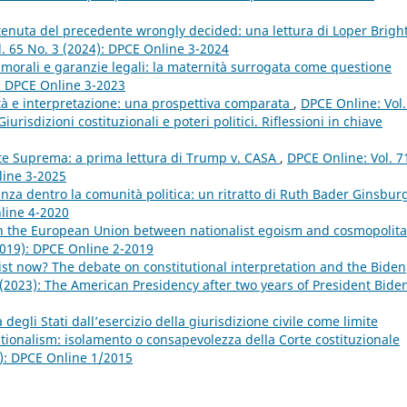
 tenuta del precedente wrongly decided: una lettura di Loper Brigh
. 65 No. 3 (2024): DPCE Online 3-2024
morali e garanzie legali: la maternità surrogata come questione
): DPCE Online 3-2023
ità e interpretazione: una prospettiva comparata
,
DPCE Online: Vol.
risdizioni costituzionali e poteri politici. Riflessioni in chiave
rte Suprema: a prima lettura di Trump v. CASA
,
DPCE Online: Vol. 7
line 3-2025
a dentro la comunità politica: un ritratto di Ruth Bader Ginsbur
nline 4-2020
 the European Union between nationalist egoism and cosmopolit
2019): DPCE Online 2-2019
alist now? The debate on constitutional interpretation and the Biden
 (2023): The American Presidency after two years of President Biden
degli Stati dall’esercizio della giurisdizione civile come limite
tutionalism: isolamento o consapevolezza della Corte costituzionale
5): DPCE Online 1/2015