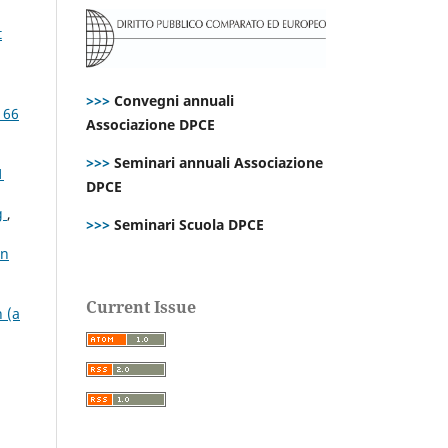
t
>>>
Convegni annuali
 66
Associazione DPCE
>>>
Seminari annuali Associazione
1
DPCE
g
,
>>>
Seminari Scuola DPCE
an
Current Issue
 (a