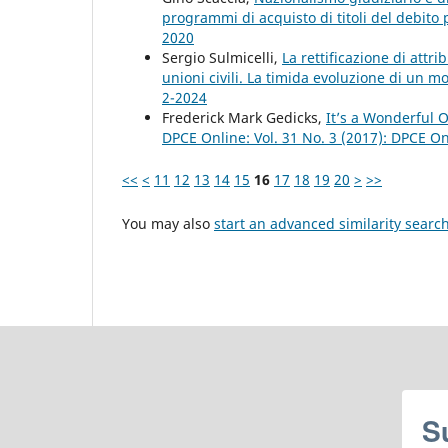
programmi di acquisto di titoli del debito
2020
Sergio Sulmicelli,
La rettificazione di attr
unioni civili. La timida evoluzione di un m
2-2024
Frederick Mark Gedicks,
It’s a Wonderful 
DPCE Online: Vol. 31 No. 3 (2017): DPCE O
<<
<
11
12
13
14
15
16
17
18
19
20
>
>>
You may also
start an advanced similarity searc