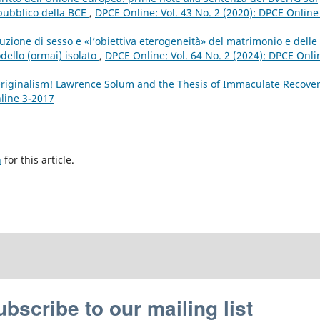
 pubblico della BCE
,
DPCE Online: Vol. 43 No. 2 (2020): DPCE Online
ibuzione di sesso e «l’obiettiva eterogeneità» del matrimonio e delle
odello (ormai) isolato
,
DPCE Online: Vol. 64 No. 2 (2024): DPCE Onli
Originalism! Lawrence Solum and the Thesis of Immaculate Recove
nline 3-2017
h
for this article.