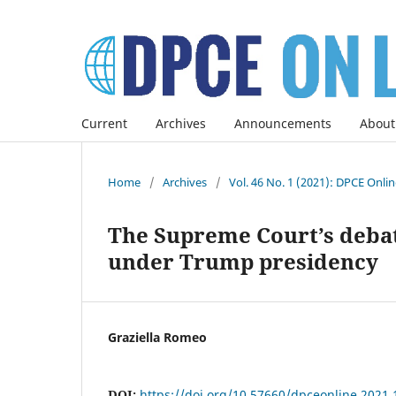
Current
Archives
Announcements
About
Home
/
Archives
/
Vol. 46 No. 1 (2021): DPCE Onli
The Supreme Court’s debat
under Trump presidency
Graziella Romeo
DOI:
https://doi.org/10.57660/dpceonline.2021.