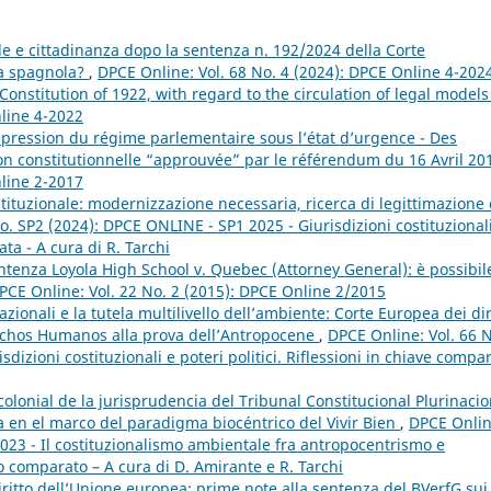
le e cittadinanza dopo la sentenza n. 192/2024 della Corte
nza spagnola?
,
DPCE Online: Vol. 68 No. 4 (2024): DPCE Online 4-202
 Constitution of 1922, with regard to the circulation of legal model
nline 4-2022
ppression du régime parlementaire sous l’état d’urgence - Des
on constitutionnelle “approuvée” par le référendum du 16 Avril 2
nline 2-2017
stituzionale: modernizzazione necessaria, ricerca di legittimazione 
o. SP2 (2024): DPCE ONLINE - SP1 2025 - Giurisdizioni costituzional
ata - A cura di R. Tarchi
tenza Loyola High School v. Quebec (Attorney General): è possibil
PCE Online: Vol. 22 No. 2 (2015): DPCE Online 2/2015
azionali e la tutela multilivello dell’ambiente: Corte Europea dei diri
echos Humanos alla prova dell’Antropocene
,
DPCE Online: Vol. 66 
dizioni costituzionali e poteri politici. Riflessioni in chiave compa
colonial de la jurisprudencia del Tribunal Constitucional Plurinacio
a en el marco del paradigma biocéntrico del Vivir Bien
,
DPCE Onlin
2023 - Il costituzionalismo ambientale fra antropocentrismo e
o comparato – A cura di D. Amirante e R. Tarchi
iritto dell’Unione europea: prime note alla sentenza del BVerfG sui