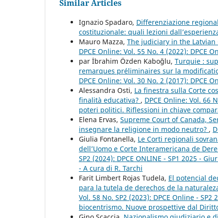
Similar Articles
Ignazio Spadaro,
Differenziazione regiona
costituzionale: quali lezioni dall’esperie
Mauro Mazza,
The judiciary in the Latvian
DPCE Online: Vol. 55 No. 4 (2022): DPCE O
par İbrahim Özden Kaboğlu,
Turquie : su
remarques préliminaires sur la modificati
DPCE Online: Vol. 30 No. 2 (2017): DPCE O
Alessandra Osti,
La finestra sulla Corte co
finalità educativa?
,
DPCE Online: Vol. 66 N
poteri politici. Riflessioni in chiave compar
Elena Ervas,
Supreme Court of Canada, Sen
insegnare la religione in modo neutro?
,
D
Giulia Fontanella,
Le Corti regionali sovran
dell’Uomo e Corte Interamericana de Der
SP2 (2024): DPCE ONLINE - SP1 2025 - Giuris
- A cura di R. Tarchi
Farit Limbert Rojas Tudela,
El potencial de
para la tutela de derechos de la naturalez
Vol. 58 No. SP2 (2023): DPCE Online - SP2 
biocentrismo. Nuove prospettive dal Diritt
Gino Scaccia,
Nazionalismo giudiziario e d