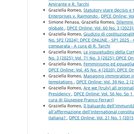
Amirante e R. Tarchi
Graziella Romeo,
Statutory stare decisis e
Enterprises v. Raimondo
,
DPCE Online: Vol
Simone Penasa, Graziella Romeo,
Dilemmi 
globale
,
DPCE Online: Vol. 60 No. 3 (2023
Graziella Romeo,
Giudizio di costituzional
No. SP2 (2024): DPCE ONLINE - SP1 2025 - Giu
comparata - A cura di R. Tarchi
Graziella Romeo,
Le inquietudini della Co
No. 3 (2025): Vol. 71 No. 3 (2025): DPCE On
Graziella Romeo,
Femminismo ed eguaglianz
DPCE Online: Vol. 45 No. 4 (2020): DPCE O
Graziella Romeo,
Managing immigration in
temptations
,
DPCE Online: Vol. 39 No. 2 (
Graziella Romeo,
Are we (truly) all origin
Presidency
,
DPCE Online: Vol. 56 No. Sp 1
cura di Giuseppe Franco Ferrari)
Graziella Romeo,
Il baluardo dell’immunità 
all’affermazione dell’international consti
italiana?
,
DPCE Online: Vol. 21 No. 1 (201