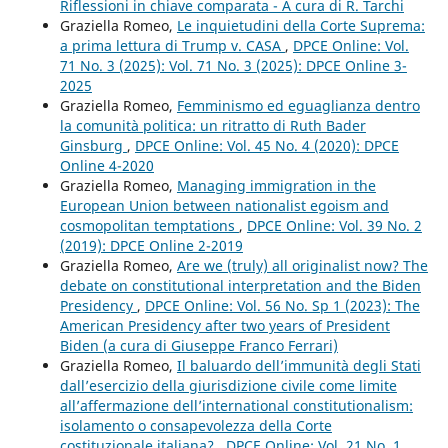
Riflessioni in chiave comparata - A cura di R. Tarchi
Graziella Romeo,
Le inquietudini della Corte Suprema:
a prima lettura di Trump v. CASA
,
DPCE Online: Vol.
71 No. 3 (2025): Vol. 71 No. 3 (2025): DPCE Online 3-
2025
Graziella Romeo,
Femminismo ed eguaglianza dentro
la comunità politica: un ritratto di Ruth Bader
Ginsburg
,
DPCE Online: Vol. 45 No. 4 (2020): DPCE
Online 4-2020
Graziella Romeo,
Managing immigration in the
European Union between nationalist egoism and
cosmopolitan temptations
,
DPCE Online: Vol. 39 No. 2
(2019): DPCE Online 2-2019
Graziella Romeo,
Are we (truly) all originalist now? The
debate on constitutional interpretation and the Biden
Presidency
,
DPCE Online: Vol. 56 No. Sp 1 (2023): The
American Presidency after two years of President
Biden (a cura di Giuseppe Franco Ferrari)
Graziella Romeo,
Il baluardo dell’immunità degli Stati
dall’esercizio della giurisdizione civile come limite
all’affermazione dell’international constitutionalism:
isolamento o consapevolezza della Corte
costituzionale italiana?
,
DPCE Online: Vol. 21 No. 1