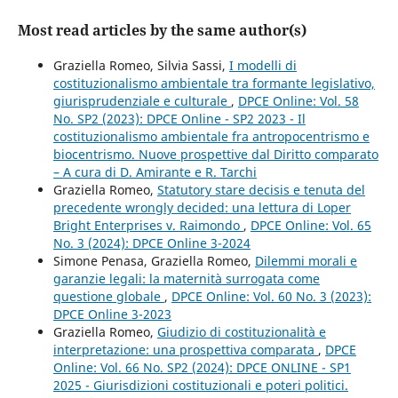
Most read articles by the same author(s)
Graziella Romeo, Silvia Sassi,
I modelli di
costituzionalismo ambientale tra formante legislativo,
giurisprudenziale e culturale
,
DPCE Online: Vol. 58
No. SP2 (2023): DPCE Online - SP2 2023 - Il
costituzionalismo ambientale fra antropocentrismo e
biocentrismo. Nuove prospettive dal Diritto comparato
– A cura di D. Amirante e R. Tarchi
Graziella Romeo,
Statutory stare decisis e tenuta del
precedente wrongly decided: una lettura di Loper
Bright Enterprises v. Raimondo
,
DPCE Online: Vol. 65
No. 3 (2024): DPCE Online 3-2024
Simone Penasa, Graziella Romeo,
Dilemmi morali e
garanzie legali: la maternità surrogata come
questione globale
,
DPCE Online: Vol. 60 No. 3 (2023):
DPCE Online 3-2023
Graziella Romeo,
Giudizio di costituzionalità e
interpretazione: una prospettiva comparata
,
DPCE
Online: Vol. 66 No. SP2 (2024): DPCE ONLINE - SP1
2025 - Giurisdizioni costituzionali e poteri politici.