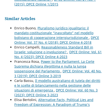
(2015): DPCE Online 1/2015
Similar Articles
Enrico Buono,
Pluralismo jurídico igualitario: il
mandato costituzionale “inascoltato” nel modello
boliviano di cooperazione intergiurisdizionale
,
DPCE
Online: Vol. 37 No. 4 (2018): DPCE Online 4-2018
Enrico Campelli,
Reasonableness Standard Bill in
Israele: soluzione o involuzione?
,
DPCE Online: Vol. 61
No. 4 (2023): DPCE Online 4-2023
Francesca Rosa,
Power to the Parliament. La Corte
Suprema dichiara illegittima e nulla la lunga
sospensione del Parlamento
,
DPCE Online: Vol. 40 No.
3 (2019): DPCE Online 3-2019
Carla Bassu,
Il modello australiano di tutela dei diritti
e le scelte di bilanciamento nella gestione delle
situazioni di emergenza
,
DPCE Online: Vol. 60 No. 3
(2023): DPCE Online 3-2023
Elisa Bertolini,
Alternative Facts, Political Lies and
Freedom of Expression: A Paradigm of Trump’s