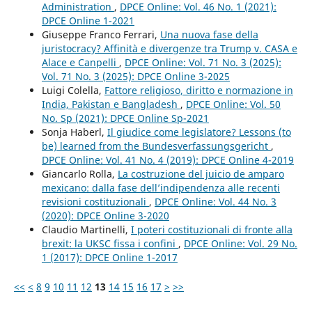
Administration
,
DPCE Online: Vol. 46 No. 1 (2021):
DPCE Online 1-2021
Giuseppe Franco Ferrari,
Una nuova fase della
juristocracy? Affinità e divergenze tra Trump v. CASA e
Alace e Canpelli
,
DPCE Online: Vol. 71 No. 3 (2025):
Vol. 71 No. 3 (2025): DPCE Online 3-2025
Luigi Colella,
Fattore religioso, diritto e normazione in
India, Pakistan e Bangladesh
,
DPCE Online: Vol. 50
No. Sp (2021): DPCE Online Sp-2021
Sonja Haberl,
Il giudice come legislatore? Lessons (to
be) learned from the Bundesverfassungsgericht
,
DPCE Online: Vol. 41 No. 4 (2019): DPCE Online 4-2019
Giancarlo Rolla,
La costruzione del juicio de amparo
mexicano: dalla fase dell’indipendenza alle recenti
revisioni costituzionali
,
DPCE Online: Vol. 44 No. 3
(2020): DPCE Online 3-2020
Claudio Martinelli,
I poteri costituzionali di fronte alla
brexit: la UKSC fissa i confini
,
DPCE Online: Vol. 29 No.
1 (2017): DPCE Online 1-2017
<<
<
8
9
10
11
12
13
14
15
16
17
>
>>