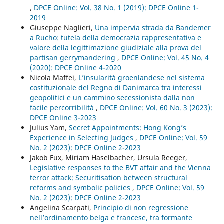
,
DPCE Online: Vol. 38 No. 1 (2019): DPCE Online 1-
2019
Giuseppe Naglieri,
Una impervia strada da Bandemer
a Rucho: tutela della democrazia rappresentativa e
valore della legittimazione giudiziale alla prova del
partisan gerrymandering
,
DPCE Online: Vol. 45 No. 4
(2020): DPCE Online 4-2020
Nicola Maffei,
L’insularità groenlandese nel sistema
costituzionale del Regno di Danimarca tra interessi
geopolitici e un cammino secessionista dalla non
facile percorribilità
,
DPCE Online: Vol. 60 No. 3 (2023):
DPCE Online 3-2023
Julius Yam,
Secret Appointments: Hong Kong’s
Experience in Selecting Judges
,
DPCE Online: Vol. 59
No. 2 (2023): DPCE Online 2-2023
Jakob Fux, Miriam Haselbacher, Ursula Reeger,
Legislative responses to the BVT affair and the Vienna
terror attack: Securitisation between structural
reforms and symbolic policies
,
DPCE Online: Vol. 59
No. 2 (2023): DPCE Online 2-2023
Angelina Scarpati,
Principio di non regressione
nell’ordinamento belga e francese, tra formante