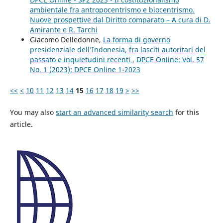
ambientale fra antropocentrismo e biocentrismo.
Nuove prospettive dal Diritto comparato – A cura di D.
Amirante e R. Tarchi
Giacomo Delledonne,
La forma di governo
presidenziale dell’Indonesia, fra lasciti autoritari del
passato e inquietudini recenti
,
DPCE Online: Vol. 57
No. 1 (2023): DPCE Online 1-2023
<<
<
10
11
12
13
14
15
16
17
18
19
>
>>
You may also
start an advanced similarity search
for this
article.