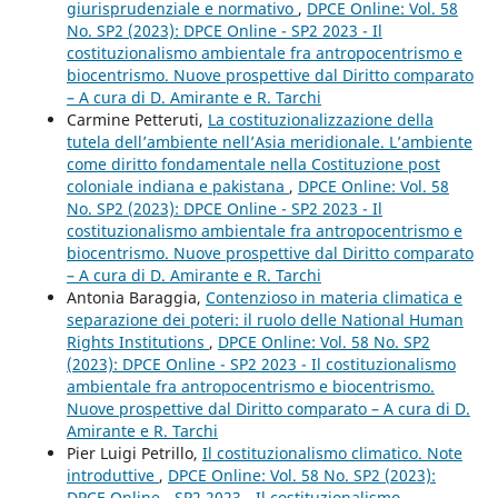
giurisprudenziale e normativo
,
DPCE Online: Vol. 58
No. SP2 (2023): DPCE Online - SP2 2023 - Il
costituzionalismo ambientale fra antropocentrismo e
biocentrismo. Nuove prospettive dal Diritto comparato
– A cura di D. Amirante e R. Tarchi
Carmine Petteruti,
La costituzionalizzazione della
tutela dell’ambiente nell’Asia meridionale. L’ambiente
come diritto fondamentale nella Costituzione post
coloniale indiana e pakistana
,
DPCE Online: Vol. 58
No. SP2 (2023): DPCE Online - SP2 2023 - Il
costituzionalismo ambientale fra antropocentrismo e
biocentrismo. Nuove prospettive dal Diritto comparato
– A cura di D. Amirante e R. Tarchi
Antonia Baraggia,
Contenzioso in materia climatica e
separazione dei poteri: il ruolo delle National Human
Rights Institutions
,
DPCE Online: Vol. 58 No. SP2
(2023): DPCE Online - SP2 2023 - Il costituzionalismo
ambientale fra antropocentrismo e biocentrismo.
Nuove prospettive dal Diritto comparato – A cura di D.
Amirante e R. Tarchi
Pier Luigi Petrillo,
Il costituzionalismo climatico. Note
introduttive
,
DPCE Online: Vol. 58 No. SP2 (2023):
DPCE Online - SP2 2023 - Il costituzionalismo