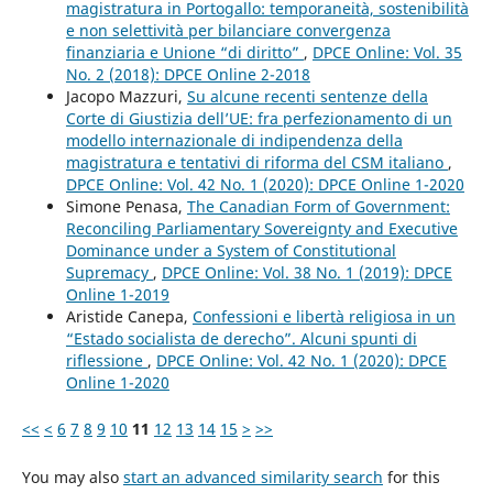
magistratura in Portogallo: temporaneità, sostenibilità
e non selettività per bilanciare convergenza
finanziaria e Unione “di diritto”
,
DPCE Online: Vol. 35
No. 2 (2018): DPCE Online 2-2018
Jacopo Mazzuri,
Su alcune recenti sentenze della
Corte di Giustizia dell’UE: fra perfezionamento di un
modello internazionale di indipendenza della
magistratura e tentativi di riforma del CSM italiano
,
DPCE Online: Vol. 42 No. 1 (2020): DPCE Online 1-2020
Simone Penasa,
The Canadian Form of Government:
Reconciling Parliamentary Sovereignty and Executive
Dominance under a System of Constitutional
Supremacy
,
DPCE Online: Vol. 38 No. 1 (2019): DPCE
Online 1-2019
Aristide Canepa,
Confessioni e libertà religiosa in un
“Estado socialista de derecho”. Alcuni spunti di
riflessione
,
DPCE Online: Vol. 42 No. 1 (2020): DPCE
Online 1-2020
<<
<
6
7
8
9
10
11
12
13
14
15
>
>>
You may also
start an advanced similarity search
for this