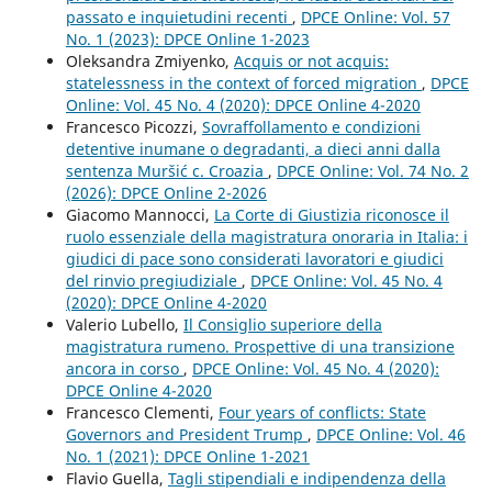
passato e inquietudini recenti
,
DPCE Online: Vol. 57
No. 1 (2023): DPCE Online 1-2023
Oleksandra Zmiyenko,
Acquis or not acquis:
statelessness in the context of forced migration
,
DPCE
Online: Vol. 45 No. 4 (2020): DPCE Online 4-2020
Francesco Picozzi,
Sovraffollamento e condizioni
detentive inumane o degradanti, a dieci anni dalla
sentenza Muršić c. Croazia
,
DPCE Online: Vol. 74 No. 2
(2026): DPCE Online 2-2026
Giacomo Mannocci,
La Corte di Giustizia riconosce il
ruolo essenziale della magistratura onoraria in Italia: i
giudici di pace sono considerati lavoratori e giudici
del rinvio pregiudiziale
,
DPCE Online: Vol. 45 No. 4
(2020): DPCE Online 4-2020
Valerio Lubello,
Il Consiglio superiore della
magistratura rumeno. Prospettive di una transizione
ancora in corso
,
DPCE Online: Vol. 45 No. 4 (2020):
DPCE Online 4-2020
Francesco Clementi,
Four years of conflicts: State
Governors and President Trump
,
DPCE Online: Vol. 46
No. 1 (2021): DPCE Online 1-2021
Flavio Guella,
Tagli stipendiali e indipendenza della