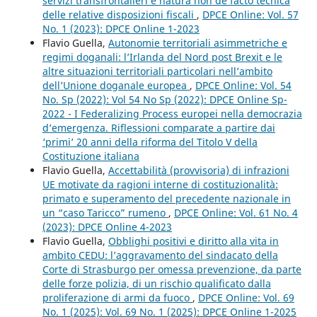
servizi transfrontalieri e natura non de facto tecnica
delle relative disposizioni fiscali
,
DPCE Online: Vol. 57
No. 1 (2023): DPCE Online 1-2023
Flavio Guella,
Autonomie territoriali asimmetriche e
regimi doganali: l’Irlanda del Nord post Brexit e le
altre situazioni territoriali particolari nell’ambito
dell’Unione doganale europea
,
DPCE Online: Vol. 54
No. Sp (2022): Vol 54 No Sp (2022): DPCE Online Sp-
2022 - I Federalizing Process europei nella democrazia
d’emergenza. Riflessioni comparate a partire dai
‘primi’ 20 anni della riforma del Titolo V della
Costituzione italiana
Flavio Guella,
Accettabilità (provvisoria) di infrazioni
UE motivate da ragioni interne di costituzionalità:
primato e superamento del precedente nazionale in
un “caso Taricco” rumeno
,
DPCE Online: Vol. 61 No. 4
(2023): DPCE Online 4-2023
Flavio Guella,
Obblighi positivi e diritto alla vita in
ambito CEDU: l’aggravamento del sindacato della
Corte di Strasburgo per omessa prevenzione, da parte
delle forze polizia, di un rischio qualificato dalla
proliferazione di armi da fuoco
,
DPCE Online: Vol. 69
No. 1 (2025): Vol. 69 No. 1 (2025): DPCE Online 1-2025