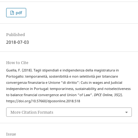
pdf
Published
2018-07-03
How to Cite
Guella, F. (2018). Tagli stipendiali e indipendenza della magistratura in
Portogallo: temporaneità, sostenibilità e non selettività per bilanciare
convergenza finanziaria e Unione “di diritto”: Cuts in wages and Judicial
independence in Portugal: temporariness, sustainability and notselectiveness
to balance financial convergence and Union “of Law”.
DPCE Online
,
35
(2).
https://doi.org/10.57660/dpceonline.2018.518
More Citation Formats
Issue