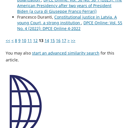
American Presidency after two years of President
Biden (a cura di Giuseppe Franco Ferrari)
Francesco Duranti,
Constitutional justice in Latvia. A
young Court, a strong institution
,
DPCE Online: Vol. 55
No. 4 (2022): DPCE Online 4-2022
<<
<
8
9
10
11
12
13
14
15
16
17
>
>>
You may also
start an advanced similarity search
for this
article.