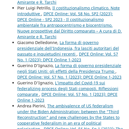
Amirante e R. Tarchi
Pier Luigi Petrillo,
Il costituzionalismo climatico. Note
introduttive
,
DPCE Online: Vol. 58 No. SP2 (2023):
DPCE Online - SP2 2023 - Il costituzionalismo
ambientale fra antropocentrismo e biocentrismo.
Nuove prospettive dal Diritto comparato – A cura di D.
Amirante e R. Tarchi
Giacomo Delledonne,
La forma di governo
presidenziale dell’Indonesia, fra lasciti autoritari del
passato e inquietudini recenti
,
DPCE Online: Vol. 57
No. 1 (2023): DPCE Online 1-2023
Guerino D'Ignazio,
La forma di governo presidenziale
negli Stati Uniti: gli effetti della Presidenza Trump
,
DPCE Online: Vol. 57 No. 1 (2023): DPCE Online 1-2023
Guerino D'Ignazio,
L’impatto del Covid-19 sui
federalizing process degli Stati composti. Riflessioni
comparate
,
DPCE Online: Vol. 57 No. 1 (2023): DPCE
Online 1-2023
Andrea Pierini,
The ambivalence of US federalism
under the Biden Administration: between the “Third
Reconstruction” and new challenges by the States to
cooperative federalism in an era of political
polarization
,
DPCE Online: Vol. 56 No. Sp 1 (2023): The