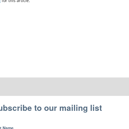
h
for this article.