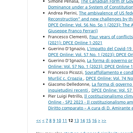
Simone Penasa,
The Canadian Form of Gov
Dominance under a System of Constituti
Andrea Pierini,
The ambivalence of US fed
Reconstruction” and new challenges by the 
DPCE Online: Vol. 56 No. Sp 1 (2023): The 
Giuseppe Franco Ferrari)
Francesco Clementi,
Four years of conflic
(2021): DPCE Online 1-2021
Guerino D'Ignazio,
L’impatto del Covid-19 
DPCE Online: Vol. 57 No. 1 (2023): DPCE O
Guerino D'Ignazio,
La forma di governo pre
Online: Vol. 57 No. 1 (2023): DPCE Online 
Francesco Picozzi,
Sovraffollamento e cond
Muršić c. Croazia
,
DPCE Online: Vol. 74 No
Giacomo Delledonne,
La forma di governo p
inquietudini recenti
,
DPCE Online: Vol. 57
Pier Luigi Petrillo,
Il costituzionalismo clim
Online - SP2 2023 - Il costituzionalismo a
Diritto comparato – A cura di D. Amirante e
<<
<
7
8
9
10
11
12
13
14
15
16
>
>>