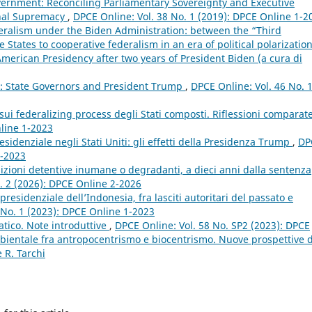
ernment: Reconciling Parliamentary Sovereignty and Executive
onal Supremacy
,
DPCE Online: Vol. 38 No. 1 (2019): DPCE Online 1-2
eralism under the Biden Administration: between the “Third
States to cooperative federalism in an era of political polarizatio
American Presidency after two years of President Biden (a cura di
ts: State Governors and President Trump
,
DPCE Online: Vol. 46 No. 
sui federalizing process degli Stati composti. Riflessioni comparat
nline 1-2023
sidenziale negli Stati Uniti: gli effetti della Presidenza Trump
,
DP
1-2023
izioni detentive inumane o degradanti, a dieci anni dalla sentenza
. 2 (2026): DPCE Online 2-2026
residenziale dell’Indonesia, fra lasciti autoritari del passato e
 No. 1 (2023): DPCE Online 1-2023
atico. Note introduttive
,
DPCE Online: Vol. 58 No. SP2 (2023): DPCE
mbientale fra antropocentrismo e biocentrismo. Nuove prospettive 
 R. Tarchi