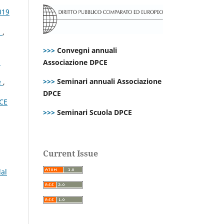
019
n
,
>>>
Convegni annuali
1
Associazione DPCE
>>>
Seminari annuali Associazione
e
,
DPCE
CE
>>>
Seminari Scuola DPCE
Current Issue
dal