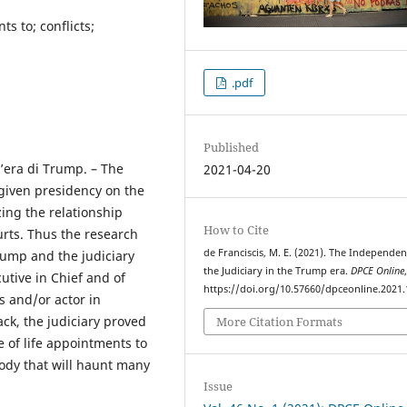
s to; conflicts;
.pdf
Published
l’era di Trump. – The
2021-04-20
 given presidency on the
ing the relationship
How to Cite
rts. Thus the research
de Franciscis, M. E. (2021). The Independen
rump and the judiciary
the Judiciary in the Trump era.
DPCE Online
utive in Chief and of
https://doi.org/10.57660/dpceonline.2021
s and/or actor in
rack, the judiciary proved
More Citation Formats
e of life appointments to
body that will haunt many
Issue