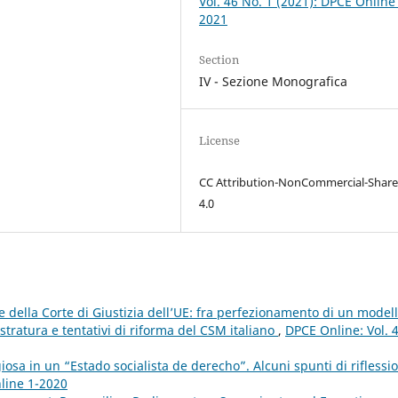
Vol. 46 No. 1 (2021): DPCE Online
2021
Section
IV - Sezione Monografica
License
CC Attribution-NonCommercial-Share
4.0
 della Corte di Giustizia dell’UE: fra perfezionamento di un model
tratura e tentativi di riforma del CSM italiano
,
DPCE Online: Vol. 
giosa in un “Estado socialista de derecho”. Alcuni spunti di rifless
nline 1-2020