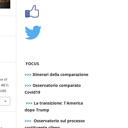
FOCUS
>>>
Itinerari della comparazione
ce of
>>>
Osservatorio comparato
,
46
(1).
.1285
Covid19
>>>
La transizione: l’America
dopo Trump
>>>
Osservatorio sul processo
costituente cileno