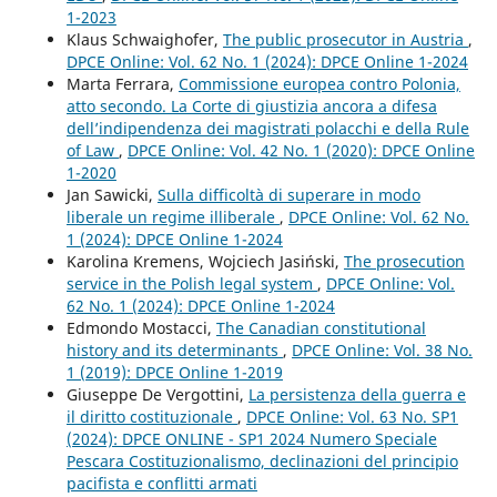
1-2023
Klaus Schwaighofer,
The public prosecutor in Austria
,
DPCE Online: Vol. 62 No. 1 (2024): DPCE Online 1-2024
Marta Ferrara,
Commissione europea contro Polonia,
atto secondo. La Corte di giustizia ancora a difesa
dell’indipendenza dei magistrati polacchi e della Rule
of Law
,
DPCE Online: Vol. 42 No. 1 (2020): DPCE Online
1-2020
Jan Sawicki,
Sulla difficoltà di superare in modo
liberale un regime illiberale
,
DPCE Online: Vol. 62 No.
1 (2024): DPCE Online 1-2024
Karolina Kremens, Wojciech Jasiński,
The prosecution
service in the Polish legal system
,
DPCE Online: Vol.
62 No. 1 (2024): DPCE Online 1-2024
Edmondo Mostacci,
The Canadian constitutional
history and its determinants
,
DPCE Online: Vol. 38 No.
1 (2019): DPCE Online 1-2019
Giuseppe De Vergottini,
La persistenza della guerra e
il diritto costituzionale
,
DPCE Online: Vol. 63 No. SP1
(2024): DPCE ONLINE - SP1 2024 Numero Speciale
Pescara Costituzionalismo, declinazioni del principio
pacifista e conflitti armati