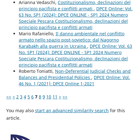
Arianna Vedaschi,
Costituzionalismo, declinazioni del
principio pacifista e conflitti armati
,
DPCE Online: Vol.
63 No. SP1 (2024): DPCE ONLINE - SP1 2024 Numero
Speciale Pescara Costituzionalismo, declinazioni del
principio pacifista e conflitti armati
Mario Rafaniello,
Il danno ambientale nel conflitto
armato nello spazio post-sovietico: dal Nagorno
Karabakh alla guerra in Ucraina
,
DPCE Online: Vol. 63
No. SP1 (2024): DPCE ONLINE - SP1 2024 Numero
Speciale Pescara Costituzionalismo, declinazioni del
principio pacifista e conflitti armati
Roberto Toniatti,
Non-Deferential Judicial Checks and
Balances and Presidential Policies
,
DPCE Online: Vol.
46 No. 1 (2021): DPCE Online 1-2021
<<
<
2
3
4
5
6
7
8
9
10
11
>
>>
You may also
start an advanced similarity search
for this
article.