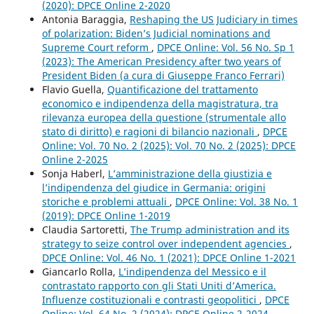
(2020): DPCE Online 2-2020
Antonia Baraggia,
Reshaping the US Judiciary in times
of polarization: Biden’s Judicial nominations and
Supreme Court reform
,
DPCE Online: Vol. 56 No. Sp 1
(2023): The American Presidency after two years of
President Biden (a cura di Giuseppe Franco Ferrari)
Flavio Guella,
Quantificazione del trattamento
economico e indipendenza della magistratura, tra
rilevanza europea della questione (strumentale allo
stato di diritto) e ragioni di bilancio nazionali
,
DPCE
Online: Vol. 70 No. 2 (2025): Vol. 70 No. 2 (2025): DPCE
Online 2-2025
Sonja Haberl,
L’amministrazione della giustizia e
l’indipendenza del giudice in Germania: origini
storiche e problemi attuali
,
DPCE Online: Vol. 38 No. 1
(2019): DPCE Online 1-2019
Claudia Sartoretti,
The Trump administration and its
strategy to seize control over independent agencies
,
DPCE Online: Vol. 46 No. 1 (2021): DPCE Online 1-2021
Giancarlo Rolla,
L’indipendenza del Messico e il
contrastato rapporto con gli Stati Uniti d’America.
Influenze costituzionali e contrasti geopolitici
,
DPCE
Online: Vol. 64 No. 2 (2024): DPCE Online 2-2024