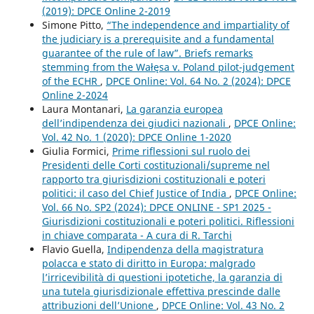
(2019): DPCE Online 2-2019
Simone Pitto,
“The independence and impartiality of
the judiciary is a prerequisite and a fundamental
guarantee of the rule of law”. Briefs remarks
stemming from the Wałęsa v. Poland pilot-judgement
of the ECHR
,
DPCE Online: Vol. 64 No. 2 (2024): DPCE
Online 2-2024
Laura Montanari,
La garanzia europea
dell’indipendenza dei giudici nazionali
,
DPCE Online:
Vol. 42 No. 1 (2020): DPCE Online 1-2020
Giulia Formici,
Prime riflessioni sul ruolo dei
Presidenti delle Corti costituzionali/supreme nel
rapporto tra giurisdizioni costituzionali e poteri
politici: il caso del Chief Justice of India
,
DPCE Online:
Vol. 66 No. SP2 (2024): DPCE ONLINE - SP1 2025 -
Giurisdizioni costituzionali e poteri politici. Riflessioni
in chiave comparata - A cura di R. Tarchi
Flavio Guella,
Indipendenza della magistratura
polacca e stato di diritto in Europa: malgrado
l’irricevibilità di questioni ipotetiche, la garanzia di
una tutela giurisdizionale effettiva prescinde dalle
attribuzioni dell’Unione
,
DPCE Online: Vol. 43 No. 2