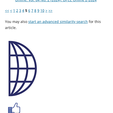
<<
<
1
2
3
4
5
6
7
8
9
10
>
>>
You may also
start an advanced similarity search
for this
article.