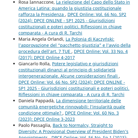
Rosa Iannaccone,
La rielezione del Capo dello Stato in
America Latina: quando la giustizia costituzionale
rafforza la Presidenza
,
DPCE Online: Vol. 66 No. SP2
(2024): DPCE ONLINE - SP1 2025 - Giurisdizioni
costituzionali e poteri politici. Riflessioni in chiave
comparata - A cura di R. Tarchi
Maria Angela Orlandi,
La Polonia di Kaczyński:
l’approvazione del “pacchetto giustizia” e l’avvio della
procedura dell’art. 7 TUE
,
DPCE Online: Vol. 33 No. 4
(2017): DPCE Online 4-2017
Giancarlo Rolla,
Potere legislativo e giurisdizioni
costituzionali dinanzi al principio di solidarietà
intergenerazionale. Alcune considerazioni finali
,
DPCE Online: Vol. 66 No. SP2 (2024): DPCE ONLINE -
SP1 2025 - Giurisdizioni costituzionali e poteri politici.
Riflessioni in chiave comparata - A cura di R. Tarchi
Daniela Pappadà,
La dimensione territoriale delle
comunità energetiche rinnovabili: l’insularità quale
condizione ottimale?
,
DPCE Online: Vol. 60 No. 3
(2023): DPCE Online 3-2023
Paolo Passaglia,
Back to Normalcy, Straight to
Diversity: A Provisional Overview of President Biden’s
Appointments
,
DPCE Online: Vol. 56 No. Sp 1 (2023):