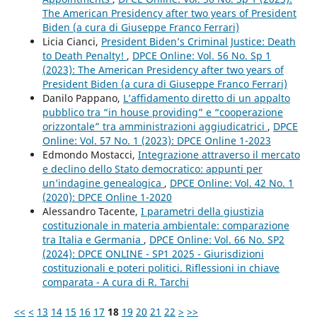
The American Presidency after two years of President
Biden (a cura di Giuseppe Franco Ferrari)
Licia Cianci,
President Biden’s Criminal Justice: Death
to Death Penalty!
,
DPCE Online: Vol. 56 No. Sp 1
(2023): The American Presidency after two years of
President Biden (a cura di Giuseppe Franco Ferrari)
Danilo Pappano,
L’affidamento diretto di un appalto
pubblico tra “in house providing” e “cooperazione
orizzontale” tra amministrazioni aggiudicatrici
,
DPCE
Online: Vol. 57 No. 1 (2023): DPCE Online 1-2023
Edmondo Mostacci,
Integrazione attraverso il mercato
e declino dello Stato democratico: appunti per
un’indagine genealogica
,
DPCE Online: Vol. 42 No. 1
(2020): DPCE Online 1-2020
Alessandro Tacente,
I parametri della giustizia
costituzionale in materia ambientale: comparazione
tra Italia e Germania
,
DPCE Online: Vol. 66 No. SP2
(2024): DPCE ONLINE - SP1 2025 - Giurisdizioni
costituzionali e poteri politici. Riflessioni in chiave
comparata - A cura di R. Tarchi
<<
<
13
14
15
16
17
18
19
20
21
22
>
>>