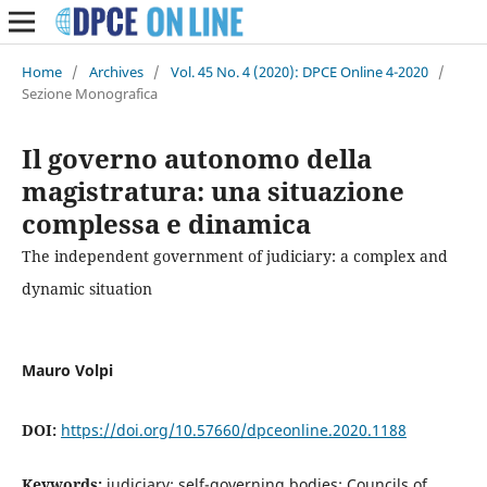
Home
/
Archives
/
Vol. 45 No. 4 (2020): DPCE Online 4-2020
/
Sezione Monografica
Il governo autonomo della
magistratura: una situazione
complessa e dinamica
The independent government of judiciary: a complex and
dynamic situation
Mauro Volpi
DOI:
https://doi.org/10.57660/dpceonline.2020.1188
Keywords:
judiciary; self-governing bodies; Councils of