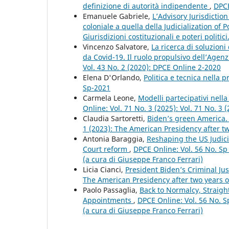
definizione di autorità indipendente
,
DPCE
Emanuele Gabriele,
L’Advisory Jurisdicti
coloniale a quella della Judicialization of P
Giurisdizioni costituzionali e poteri politic
Vincenzo Salvatore,
La ricerca di soluzion
da Covid-19. Il ruolo propulsivo dell’Agenzi
Vol. 43 No. 2 (2020): DPCE Online 2-2020
Elena D'Orlando,
Politica e tecnica nella
Sp-2021
Carmela Leone,
Modelli partecipativi nella
Online: Vol. 71 No. 3 (2025): Vol. 71 No. 3
Claudia Sartoretti,
Biden’s green America.
1 (2023): The American Presidency after tw
Antonia Baraggia,
Reshaping the US Judici
Court reform
,
DPCE Online: Vol. 56 No. Sp
(a cura di Giuseppe Franco Ferrari)
Licia Cianci,
President Biden’s Criminal Jus
The American Presidency after two years o
Paolo Passaglia,
Back to Normalcy, Straight
Appointments
,
DPCE Online: Vol. 56 No. S
(a cura di Giuseppe Franco Ferrari)