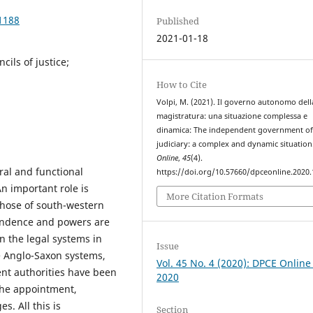
1188
Published
2021-01-18
cils of justice;
How to Cite
Volpi, M. (2021). Il governo autonomo dell
magistratura: una situazione complessa e
dinamica: The independent government o
judiciary: a complex and dynamic situation
Online
,
45
(4).
ral and functional
https://doi.org/10.57660/dpceonline.2020
An important role is
More Citation Formats
those of south-western
pendence and powers are
in the legal systems in
Issue
he Anglo-Saxon systems,
Vol. 45 No. 4 (2020): DPCE Online
nt authorities have been
2020
 the appointment,
s. All this is
Section