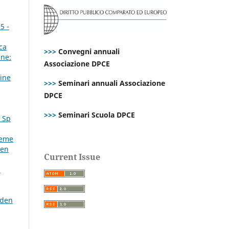
5 -
ca
>>>
Convegni annuali
ne:
Associazione DPCE
line
>>>
Seminari annuali Associazione
DPCE
>>>
Seminari Scuola DPCE
. Sp
reme
den
Current Issue
:
iden