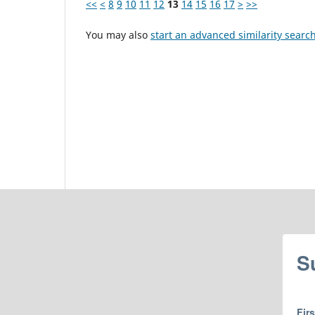
<<
<
8
9
10
11
12
13
14
15
16
17
>
>>
You may also
start an advanced similarity searc