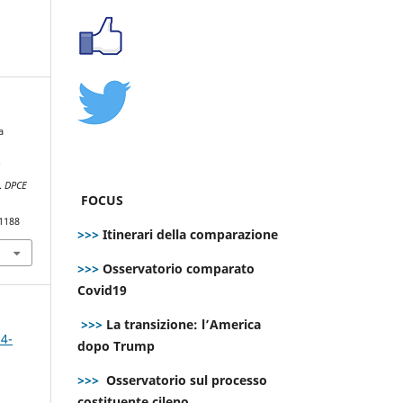
a
f
.
DPCE
FOCUS
.1188
>>>
Itinerari della comparazione
>>>
Osservatorio comparato
Covid19
>>>
La transizione: l’America
 4-
dopo Trump
>>>
Osservatorio sul processo
costituente cileno