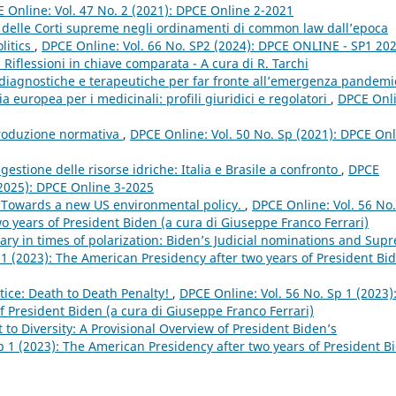
 Online: Vol. 47 No. 2 (2021): DPCE Online 2-2021
on delle Corti supreme negli ordinamenti di common law dall’epoca
olitics
,
DPCE Online: Vol. 66 No. SP2 (2024): DPCE ONLINE - SP1 202
i. Riflessioni in chiave comparata - A cura di R. Tarchi
i diagnostiche e terapeutiche per far fronte all’emergenza pandemi
a europea per i medicinali: profili giuridici e regolatori
,
DPCE Onli
 produzione normativa
,
DPCE Online: Vol. 50 No. Sp (2021): DPCE On
 gestione delle risorse idriche: Italia e Brasile a confronto
,
DPCE
 (2025): DPCE Online 3-2025
 Towards a new US environmental policy.
,
DPCE Online: Vol. 56 No
o years of President Biden (a cura di Giuseppe Franco Ferrari)
ary in times of polarization: Biden’s Judicial nominations and Sup
 1 (2023): The American Presidency after two years of President Bi
tice: Death to Death Penalty!
,
DPCE Online: Vol. 56 No. Sp 1 (2023)
f President Biden (a cura di Giuseppe Franco Ferrari)
 to Diversity: A Provisional Overview of President Biden’s
p 1 (2023): The American Presidency after two years of President B