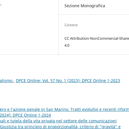
.
Sezione Monografica
License
CC Attribution-NonCommercial-Share
4.0
ialismo
,
DPCE Online: Vol. 57 No. 1 (2023): DPCE Online 1-2023
ero e l’azione penale in San Marino. Tratti evolutivi e recenti rifor
(2024): DPCE Online 1-2024
li e tutela della vita privata nel settore delle comunicazioni
iustizia tra principio di proporzionalità, criterio di “gravità” e