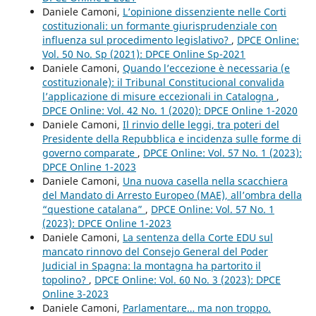
Daniele Camoni,
L’opinione dissenziente nelle Corti
costituzionali: un formante giurisprudenziale con
influenza sul procedimento legislativo?
,
DPCE Online:
Vol. 50 No. Sp (2021): DPCE Online Sp-2021
Daniele Camoni,
Quando l’eccezione è necessaria (e
costituzionale): il Tribunal Constitucional convalida
l’applicazione di misure eccezionali in Catalogna
,
DPCE Online: Vol. 42 No. 1 (2020): DPCE Online 1-2020
Daniele Camoni,
Il rinvio delle leggi, tra poteri del
Presidente della Repubblica e incidenza sulle forme di
governo comparate
,
DPCE Online: Vol. 57 No. 1 (2023):
DPCE Online 1-2023
Daniele Camoni,
Una nuova casella nella scacchiera
del Mandato di Arresto Europeo (MAE), all’ombra della
“questione catalana”
,
DPCE Online: Vol. 57 No. 1
(2023): DPCE Online 1-2023
Daniele Camoni,
La sentenza della Corte EDU sul
mancato rinnovo del Consejo General del Poder
Judicial in Spagna: la montagna ha partorito il
topolino?
,
DPCE Online: Vol. 60 No. 3 (2023): DPCE
Online 3-2023
Daniele Camoni,
Parlamentare… ma non troppo.