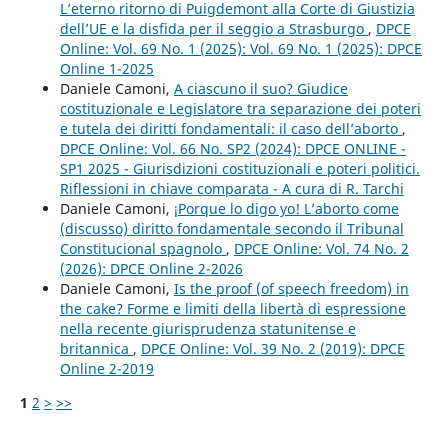
L’eterno ritorno di Puigdemont alla Corte di Giustizia
dell’UE e la disfida per il seggio a Strasburgo
,
DPCE
Online: Vol. 69 No. 1 (2025): Vol. 69 No. 1 (2025): DPCE
Online 1-2025
Daniele Camoni,
A ciascuno il suo? Giudice
costituzionale e Legislatore tra separazione dei poteri
e tutela dei diritti fondamentali: il caso dell’aborto
,
DPCE Online: Vol. 66 No. SP2 (2024): DPCE ONLINE -
SP1 2025 - Giurisdizioni costituzionali e poteri politici.
Riflessioni in chiave comparata - A cura di R. Tarchi
Daniele Camoni,
¡Porque lo digo yo! L’aborto come
(discusso) diritto fondamentale secondo il Tribunal
Constitucional spagnolo
,
DPCE Online: Vol. 74 No. 2
(2026): DPCE Online 2-2026
Daniele Camoni,
Is the proof (of speech freedom) in
the cake? Forme e limiti della libertà di espressione
nella recente giurisprudenza statunitense e
britannica
,
DPCE Online: Vol. 39 No. 2 (2019): DPCE
Online 2-2019
1
2
>
>>