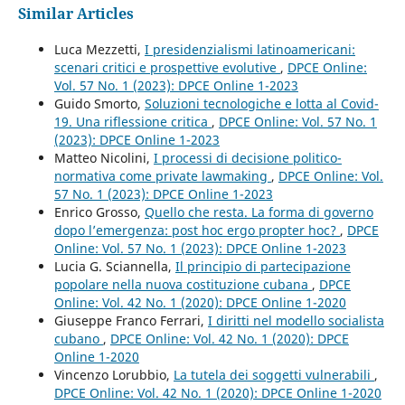
Similar Articles
Luca Mezzetti,
I presidenzialismi latinoamericani:
scenari critici e prospettive evolutive
,
DPCE Online:
Vol. 57 No. 1 (2023): DPCE Online 1-2023
Guido Smorto,
Soluzioni tecnologiche e lotta al Covid-
19. Una riflessione critica
,
DPCE Online: Vol. 57 No. 1
(2023): DPCE Online 1-2023
Matteo Nicolini,
I processi di decisione politico-
normativa come private lawmaking
,
DPCE Online: Vol.
57 No. 1 (2023): DPCE Online 1-2023
Enrico Grosso,
Quello che resta. La forma di governo
dopo l’emergenza: post hoc ergo propter hoc?
,
DPCE
Online: Vol. 57 No. 1 (2023): DPCE Online 1-2023
Lucia G. Sciannella,
Il principio di partecipazione
popolare nella nuova costituzione cubana
,
DPCE
Online: Vol. 42 No. 1 (2020): DPCE Online 1-2020
Giuseppe Franco Ferrari,
I diritti nel modello socialista
cubano
,
DPCE Online: Vol. 42 No. 1 (2020): DPCE
Online 1-2020
Vincenzo Lorubbio,
La tutela dei soggetti vulnerabili
,
DPCE Online: Vol. 42 No. 1 (2020): DPCE Online 1-2020