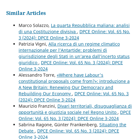
Similar Articles
Marco Solazzo,
La quarta Repubblica maliana: analisi
di una Costituzione divisiva
,
DPCE Online: Vol. 65 No.
3 (2024): DPCE Online 3-2024
Patrizia Vigni,
Alla ricerca di un regime climatico
internazionale per l’Antartide: problemi di
giurisdizione degli Stati in un’area dall’incerto status
giuridico
,
DPCE Online: Vol. 65 No. 3 (2024): DPCE
Online 3-2024
Alessandro Torre,
«Where have Labour's
constitutional proposals come from?»: introduzione a
A New Britain: Renewing Our Democracy and
Rebuilding Our Economy
,
DPCE Online: Vol. 65 No. 3
(2024): DPCE Online 3-2024
Maurizio Franzini,
Divari territoriali, disuguaglianza di
opportunità e giustizia sociale nel Regno Unito
,
DPCE
Online: Vol. 65 No. 3 (2024): DPCE Online 3-2024
Sabrina Ragone, Günter Frankenberg,
Situating the
Debate
,
DPCE Online: Vol. 65 No. 3 (2024): DPCE
Online 3-2024