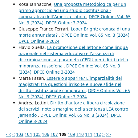
Rosa Iannacone,
Una proposta metodologica per un
primo approccio ad uno studio costituzional-
comparativo dell’America Latina
,
DPCE Online: Vol. 65
No. 3 (2024): DPCE Online 3-2024
Giuseppe Franco Ferrari,
Loper Bright: cronaca di una
morte annunziata?
,
DPCE Online: Vol. 65 No. 3 (2024):
DPCE Online 3-2024
Flavio Guella,
La promozione del lettone come lingua
nazionale nel sistema educativo e l’assenza di
discriminazione su parametro CEDU per i diritti della
minoranza russofona
,
DPCE Online: Vol. 65 No. 3
(2024): DPCE Online 3-2024
Marta Fasan,
Essere o apparire? L’imparzialità dei
magistrati tra questioni irrisolte e nuove sfide nel
diritto costituzionale comparato
,
DPCE Online: Vol. 65
No. 3 (2024): DPCE Online 3-2024
Andrea Lottini,
Diritto d’autore e libera circolazione
dei servizi, note a margine della sentenza LEA contro
Jamendo
,
DPCE Online: Vol. 65 No. 3 (2024): DPCE
Online 3-2024
<<
<
103
104
105
106
107
108
109
110
111
112
>
>>