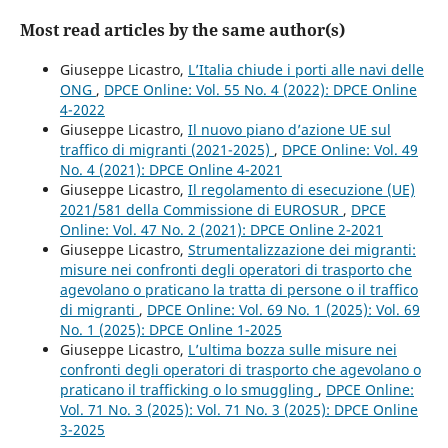
Most read articles by the same author(s)
Giuseppe Licastro,
L’Italia chiude i porti alle navi delle
ONG
,
DPCE Online: Vol. 55 No. 4 (2022): DPCE Online
4-2022
Giuseppe Licastro,
Il nuovo piano d’azione UE sul
traffico di migranti (2021-2025)
,
DPCE Online: Vol. 49
No. 4 (2021): DPCE Online 4-2021
Giuseppe Licastro,
Il regolamento di esecuzione (UE)
2021/581 della Commissione di EUROSUR
,
DPCE
Online: Vol. 47 No. 2 (2021): DPCE Online 2-2021
Giuseppe Licastro,
Strumentalizzazione dei migranti:
misure nei confronti degli operatori di trasporto che
agevolano o praticano la tratta di persone o il traffico
di migranti
,
DPCE Online: Vol. 69 No. 1 (2025): Vol. 69
No. 1 (2025): DPCE Online 1-2025
Giuseppe Licastro,
L’ultima bozza sulle misure nei
confronti degli operatori di trasporto che agevolano o
praticano il trafficking o lo smuggling
,
DPCE Online:
Vol. 71 No. 3 (2025): Vol. 71 No. 3 (2025): DPCE Online
3-2025