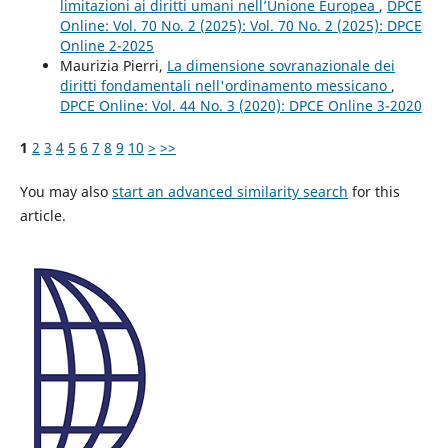
limitazioni ai diritti umani nell’Unione Europea
,
DPCE
Online: Vol. 70 No. 2 (2025): Vol. 70 No. 2 (2025): DPCE
Online 2-2025
Maurizia Pierri,
La dimensione sovranazionale dei
diritti fondamentali nell'ordinamento messicano
,
DPCE Online: Vol. 44 No. 3 (2020): DPCE Online 3-2020
1
2
3
4
5
6
7
8
9
10
>
>>
You may also
start an advanced similarity search
for this
article.