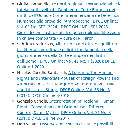
Giulia Fontanella,
Le Corti regionali sovranazionali e la
tutela multilivello dell’ambiente: Corte Europea dei
diritti dell’Uomo e Corte Interamericana de Derechos
Humanos alla prova dell’Antropocene
,
DPCE Online:
Vol. 66 No. SP2 (2024): DPCE ONLINE - SP1 2025 -
Giurisdizioni costituzionali e poteri politici. Riflessioni
in chiave comparata - A cura di R. Tarchi
Sabrina Praduroux,
Alla ricerca del giusto equilibrio
tra libertà contrattuale e diritti fondamentali nella
giurisprudenza della Corte europea dei diritti
dell’uomo
,
DPCE Online: Vol. 42 No. 1 (2020): DPCE
Online 1-2020
Nicolás Carrillo-Santarelli,
A Look into The Human
Rights and Inter-State Abuses of Foreign Powers and
Autocrats in García Márquez: An International Law
and Literature Study
,
DPCE Online: Vol. 36 No. 3
(2018): DPCE Online 3-2018
Gonzalo Candia,
Interpretation of Regional Human
Rights Conventions and Originalism: Different
Context, Same Myths
,
DPCE Online: Vol. 31 No. 3
(2017): DPCE Online 3-2017
Ugo Villani,
Osservazioni conclusive sulle possibili