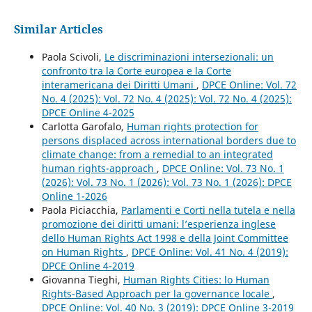
Similar Articles
Paola Scivoli,
Le discriminazioni intersezionali: un
confronto tra la Corte europea e la Corte
interamericana dei Diritti Umani
,
DPCE Online: Vol. 72
No. 4 (2025): Vol. 72 No. 4 (2025): Vol. 72 No. 4 (2025):
DPCE Online 4-2025
Carlotta Garofalo,
Human rights protection for
persons displaced across international borders due to
climate change: from a remedial to an integrated
human rights-approach
,
DPCE Online: Vol. 73 No. 1
(2026): Vol. 73 No. 1 (2026): Vol. 73 No. 1 (2026): DPCE
Online 1-2026
Paola Piciacchia,
Parlamenti e Corti nella tutela e nella
promozione dei diritti umani: l’esperienza inglese
dello Human Rights Act 1998 e della Joint Committee
on Human Rights
,
DPCE Online: Vol. 41 No. 4 (2019):
DPCE Online 4-2019
Giovanna Tieghi,
Human Rights Cities: lo Human
Rights-Based Approach per la governance locale
,
DPCE Online: Vol. 40 No. 3 (2019): DPCE Online 3-2019