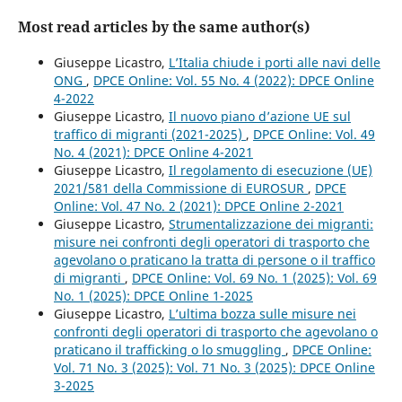
Most read articles by the same author(s)
Giuseppe Licastro,
L’Italia chiude i porti alle navi delle
ONG
,
DPCE Online: Vol. 55 No. 4 (2022): DPCE Online
4-2022
Giuseppe Licastro,
Il nuovo piano d’azione UE sul
traffico di migranti (2021-2025)
,
DPCE Online: Vol. 49
No. 4 (2021): DPCE Online 4-2021
Giuseppe Licastro,
Il regolamento di esecuzione (UE)
2021/581 della Commissione di EUROSUR
,
DPCE
Online: Vol. 47 No. 2 (2021): DPCE Online 2-2021
Giuseppe Licastro,
Strumentalizzazione dei migranti:
misure nei confronti degli operatori di trasporto che
agevolano o praticano la tratta di persone o il traffico
di migranti
,
DPCE Online: Vol. 69 No. 1 (2025): Vol. 69
No. 1 (2025): DPCE Online 1-2025
Giuseppe Licastro,
L’ultima bozza sulle misure nei
confronti degli operatori di trasporto che agevolano o
praticano il trafficking o lo smuggling
,
DPCE Online:
Vol. 71 No. 3 (2025): Vol. 71 No. 3 (2025): DPCE Online
3-2025