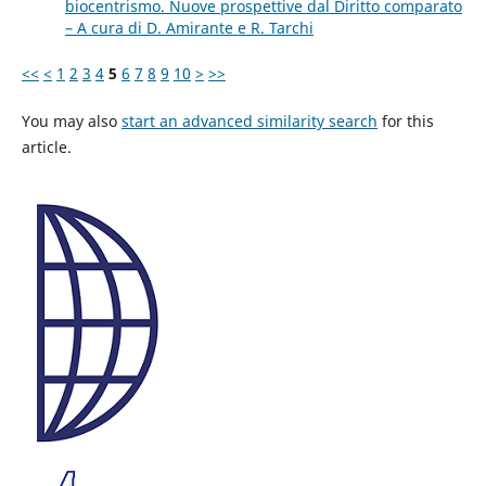
biocentrismo. Nuove prospettive dal Diritto comparato
– A cura di D. Amirante e R. Tarchi
<<
<
1
2
3
4
5
6
7
8
9
10
>
>>
You may also
start an advanced similarity search
for this
article.