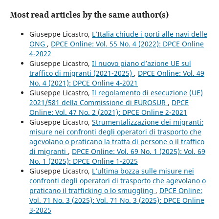
Most read articles by the same author(s)
Giuseppe Licastro,
L’Italia chiude i porti alle navi delle
ONG
,
DPCE Online: Vol. 55 No. 4 (2022): DPCE Online
4-2022
Giuseppe Licastro,
Il nuovo piano d’azione UE sul
traffico di migranti (2021-2025)
,
DPCE Online: Vol. 49
No. 4 (2021): DPCE Online 4-2021
Giuseppe Licastro,
Il regolamento di esecuzione (UE)
2021/581 della Commissione di EUROSUR
,
DPCE
Online: Vol. 47 No. 2 (2021): DPCE Online 2-2021
Giuseppe Licastro,
Strumentalizzazione dei migranti:
misure nei confronti degli operatori di trasporto che
agevolano o praticano la tratta di persone o il traffico
di migranti
,
DPCE Online: Vol. 69 No. 1 (2025): Vol. 69
No. 1 (2025): DPCE Online 1-2025
Giuseppe Licastro,
L’ultima bozza sulle misure nei
confronti degli operatori di trasporto che agevolano o
praticano il trafficking o lo smuggling
,
DPCE Online:
Vol. 71 No. 3 (2025): Vol. 71 No. 3 (2025): DPCE Online
3-2025