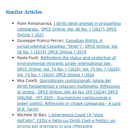
Similar Articles
Fiore Fontanarosa,
I diritti degli animali in prospettiva
comparata
,
DPCE Online: Vol. 46 No. 1 (2021): DPCE
Online 1-2021
Giuseppe Franco Ferrari,
Canadian Rights: A
jurisprudential Canadian “Style”?
,
DPCE Online: Vol.
38 No. 1 (2019): DPCE Online 1-2019
Paola Puoti,
Rethinking the status and protection of
environmental migrants under international law
,
DPCE Online: Vol. 73 No. 1 (2026): Vol. 73 No. 1 (2026):
Vol. 73 No. 1 (2026): DPCE Online 1-2026
Mia Caielli,
Giurisdizioni costituzionali, tutela dei
diritti fondamentali e relazioni multilivello. Riflessioni
di sintesi
,
DPCE Online: Vol. 66 No. SP2 (2024): DPCE
ONLINE - SP1 2025 - Giurisdizioni costituzionali e
poteri politici. Riflessioni in chiave comparata - A cura
di R. Tarchi
Michele Di Bari,
L’emergenza Covid-19 “vista
dall’alto”. CEDU e Patto sui Diritti Civili e Politici: un
prisma per orientarsi in una riflessione