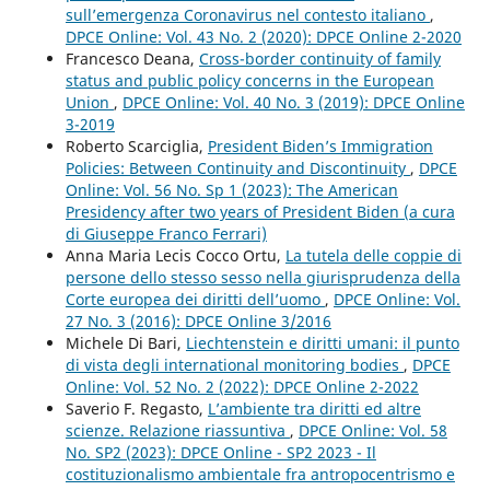
sull’emergenza Coronavirus nel contesto italiano
,
DPCE Online: Vol. 43 No. 2 (2020): DPCE Online 2-2020
Francesco Deana,
Cross-border continuity of family
status and public policy concerns in the European
Union
,
DPCE Online: Vol. 40 No. 3 (2019): DPCE Online
3-2019
Roberto Scarciglia,
President Biden’s Immigration
Policies: Between Continuity and Discontinuity
,
DPCE
Online: Vol. 56 No. Sp 1 (2023): The American
Presidency after two years of President Biden (a cura
di Giuseppe Franco Ferrari)
Anna Maria Lecis Cocco Ortu,
La tutela delle coppie di
persone dello stesso sesso nella giurisprudenza della
Corte europea dei diritti dell’uomo
,
DPCE Online: Vol.
27 No. 3 (2016): DPCE Online 3/2016
Michele Di Bari,
Liechtenstein e diritti umani: il punto
di vista degli international monitoring bodies
,
DPCE
Online: Vol. 52 No. 2 (2022): DPCE Online 2-2022
Saverio F. Regasto,
L’ambiente tra diritti ed altre
scienze. Relazione riassuntiva
,
DPCE Online: Vol. 58
No. SP2 (2023): DPCE Online - SP2 2023 - Il
costituzionalismo ambientale fra antropocentrismo e