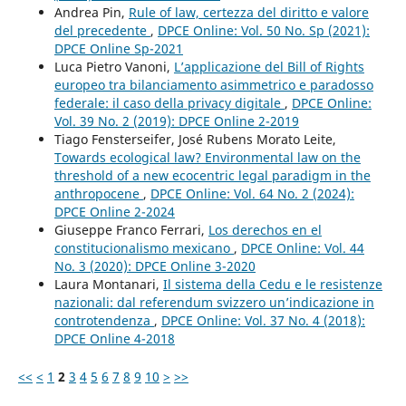
Andrea Pin,
Rule of law, certezza del diritto e valore
del precedente
,
DPCE Online: Vol. 50 No. Sp (2021):
DPCE Online Sp-2021
Luca Pietro Vanoni,
L’applicazione del Bill of Rights
europeo tra bilanciamento asimmetrico e paradosso
federale: il caso della privacy digitale
,
DPCE Online:
Vol. 39 No. 2 (2019): DPCE Online 2-2019
Tiago Fensterseifer, José Rubens Morato Leite,
Towards ecological law? Environmental law on the
threshold of a new ecocentric legal paradigm in the
anthropocene
,
DPCE Online: Vol. 64 No. 2 (2024):
DPCE Online 2-2024
Giuseppe Franco Ferrari,
Los derechos en el
constitucionalismo mexicano
,
DPCE Online: Vol. 44
No. 3 (2020): DPCE Online 3-2020
Laura Montanari,
Il sistema della Cedu e le resistenze
nazionali: dal referendum svizzero un’indicazione in
controtendenza
,
DPCE Online: Vol. 37 No. 4 (2018):
DPCE Online 4-2018
<<
<
1
2
3
4
5
6
7
8
9
10
>
>>