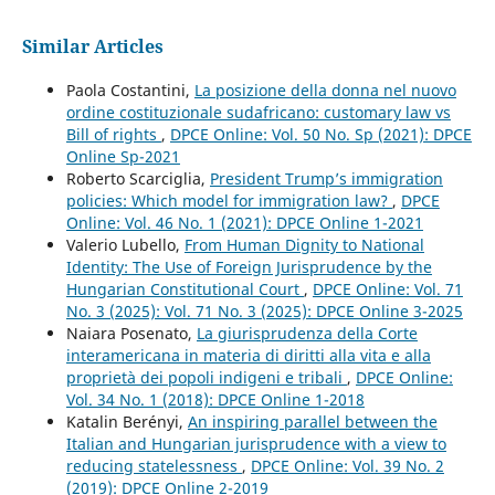
Similar Articles
Paola Costantini,
La posizione della donna nel nuovo
ordine costituzionale sudafricano: customary law vs
Bill of rights
,
DPCE Online: Vol. 50 No. Sp (2021): DPCE
Online Sp-2021
Roberto Scarciglia,
President Trump’s immigration
policies: Which model for immigration law?
,
DPCE
Online: Vol. 46 No. 1 (2021): DPCE Online 1-2021
Valerio Lubello,
From Human Dignity to National
Identity: The Use of Foreign Jurisprudence by the
Hungarian Constitutional Court
,
DPCE Online: Vol. 71
No. 3 (2025): Vol. 71 No. 3 (2025): DPCE Online 3-2025
Naiara Posenato,
La giurisprudenza della Corte
interamericana in materia di diritti alla vita e alla
proprietà dei popoli indigeni e tribali
,
DPCE Online:
Vol. 34 No. 1 (2018): DPCE Online 1-2018
Katalin Berényi,
An inspiring parallel between the
Italian and Hungarian jurisprudence with a view to
reducing statelessness
,
DPCE Online: Vol. 39 No. 2
(2019): DPCE Online 2-2019