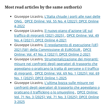
Most read articles by the same author(s)
Giuseppe Licastro,
L’Italia chiude i porti alle navi delle
ONG
,
DPCE Online: Vol. 55 No. 4 (2022): DPCE Online
4-2022
Giuseppe Licastro,
Il nuovo piano d’azione UE sul
traffico di migranti (2021-2025)
,
DPCE Online: Vol. 49
No. 4 (2021): DPCE Online 4-2021
Giuseppe Licastro,
Il regolamento di esecuzione (UE)
2021/581 della Commissione di EUROSUR
,
DPCE
Online: Vol. 47 No. 2 (2021): DPCE Online 2-2021
Giuseppe Licastro,
Strumentalizzazione dei migranti:
misure nei confronti degli operatori di trasporto che
agevolano o praticano la tratta di persone o il traffico
di migranti
,
DPCE Online: Vol. 69 No. 1 (2025): Vol. 69
No. 1 (2025): DPCE Online 1-2025
Giuseppe Licastro,
L’ultima bozza sulle misure nei
confronti degli operatori di trasporto che agevolano o
praticano il trafficking o lo smuggling
,
DPCE Online:
Vol. 71 No. 3 (2025): Vol. 71 No. 3 (2025): DPCE Online
3-2025