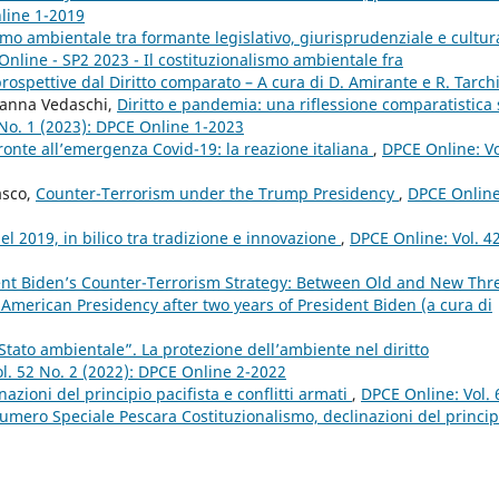
nline 1-2019
smo ambientale tra formante legislativo, giurisprudenziale e cultu
Online - SP2 2023 - Il costituzionalismo ambientale fra
spettive dal Diritto comparato – A cura di D. Amirante e R. Tarch
ianna Vedaschi,
Diritto e pandemia: una riflessione comparatistica
 No. 1 (2023): DPCE Online 1-2023
i fronte all’emergenza Covid-19: la reazione italiana
,
DPCE Online: Vo
asco,
Counter-Terrorism under the Trump Presidency
,
DPCE Online
l 2019, in bilico tra tradizione e innovazione
,
DPCE Online: Vol. 4
ent Biden’s Counter-Terrorism Strategy: Between Old and New Thr
 American Presidency after two years of President Biden (a cura di
 “Stato ambientale”. La protezione dell’ambiente nel diritto
l. 52 No. 2 (2022): DPCE Online 2-2022
nazioni del principio pacifista e conflitti armati
,
DPCE Online: Vol. 
mero Speciale Pescara Costituzionalismo, declinazioni del princip