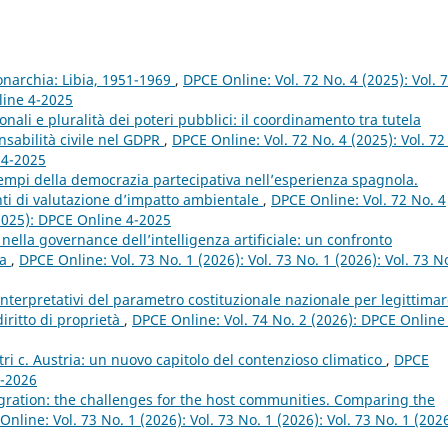
narchia: Libia, 1951-1969
,
DPCE Online: Vol. 72 No. 4 (2025): Vol. 
line 4-2025
onali e pluralità dei poteri pubblici: il coordinamento tra tutela
nsabilità civile nel GDPR
,
DPCE Online: Vol. 72 No. 4 (2025): Vol. 72
 4-2025
empi della democrazia partecipativa nell’esperienza spagnola.
nti di valutazione d’impatto ambientale
,
DPCE Online: Vol. 72 No. 4
 (2025): DPCE Online 4-2025
ella governance dell’intelligenza artificiale: un confronto
na
,
DPCE Online: Vol. 73 No. 1 (2026): Vol. 73 No. 1 (2026): Vol. 73 N
nterpretativi del parametro costituzionale nazionale per legittima
diritto di proprietà
,
DPCE Online: Vol. 74 No. 2 (2026): DPCE Online
ri c. Austria: un nuovo capitolo del contenzioso climatico
,
DPCE
2-2026
gration: the challenges for the host communities. Comparing the
nline: Vol. 73 No. 1 (2026): Vol. 73 No. 1 (2026): Vol. 73 No. 1 (2026