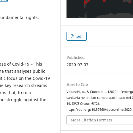
Fundamental rights;
.pdf
Published
se of Covid-19 – This
2020-07-07
ne that analyses public
fic focus on the Covid-19
How to Cite
 the key research streams
Vedaschi, A., & Cuocolo, L. (2020). L’emer
ns that, from a
sanitaria nel diritto comparato: il caso del
he struggle against the
19.
DPCE Online
,
43
(2).
https://doi.org/10.57660/dpceonline.2020
More Citation Formats