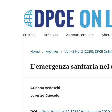
Current
Archives
Announcements
About
Home
/
Archives
/
Vol. 43 No. 2 (2020): DPCE Onli
L’emergenza sanitaria nel d
Arianna Vedaschi
Lorenzo Cuocolo
DOI:
https://doi.org/10.57660/dpceonline.2020.