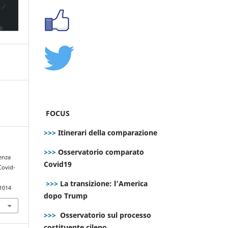
FOCUS
>>>
Itinerari della comparazione
>>>
Osservatorio comparato
genza
Covid19
 Covid-
>>>
La transizione: l’America
.1014
dopo Trump
>>>
Osservatorio sul processo
costituente cileno