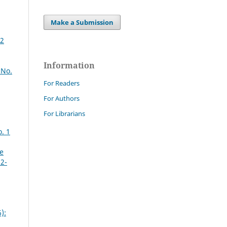
Make a Submission
72
Information
 No.
For Readers
For Authors
For Librarians
o. 1
re
 2-
):