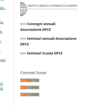
rale
,
i
 su
>>>
Convegni annuali
Associazione DPCE
l.
>>>
Seminari annuali Associazione
:
DPCE
2
>>>
Seminari Scuola DPCE
eats
Current Issue
63
io