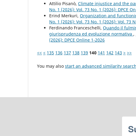
Attilio Pisanò,
Climate injustice and the p
No. 1 (2026): Vol. 73 No. 1 (2026): DPCE On
Erind Merkuri,
Organization and functioni
No. 1 (2026): Vol. 73 No. 1 (2026): Vol. 73
Ferdinando Franceschelli,
Quando il fulmin
giurisprudenza ed evoluzione normativa
,
(2026): DPCE Online 1-2026
<<
<
135
136
137
138
139
140
141
142
143
>
>>
You may also
start an advanced similarity searc