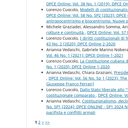
DPCE Online: Vol. 38 No. 1 (2019): DPCE O
Lorenzo Cuocolo,
Modelli di costituzionali
DPCE Online: Vol. 58 No. SP2 (2023): DPCE 
antropocentrismo e biocentrismo. Nuove pro
Michele Graziadei, Alessandro Somma, Ar
rotture e continuità
,
DPCE Online: Vol. 57
Lorenzo Cuocolo,
I diritti costituzionali d
43 No. 2 (2020): DPCE Online 2-2020
Arianna Vedaschi, Gabriele Marino Nober
Vol. 46 No. 1 (2021): DPCE Online 1-2021
Lorenzo Cuocolo,
La Costituzione cubana de
No. 1 (2020): DPCE Online 1-2020
Arianna Vedaschi, Chiara Graziani,
Presid
,
DPCE Online: Vol. 56 No. Sp 1 (2023): The
Giuseppe Franco Ferrari)
Lorenzo Cuocolo,
Dallo Stato liberale allo
costituzionale comparato
,
DPCE Online: Vo
Arianna Vedaschi,
Costituzionalismo, decli
No. SP1 (2024): DPCE ONLINE - SP1 2024 Nu
pacifista e conflitti armati
1
2
>
>>