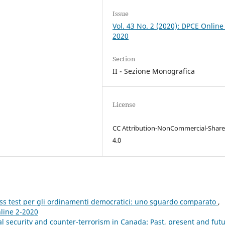
Issue
Vol. 43 No. 2 (2020): DPCE Online
2020
Section
II - Sezione Monografica
License
CC Attribution-NonCommercial-Share
4.0
tress test per gli ordinamenti democratici: uno sguardo comparato
,
nline 2-2020
l security and counter-terrorism in Canada: Past, present and fut