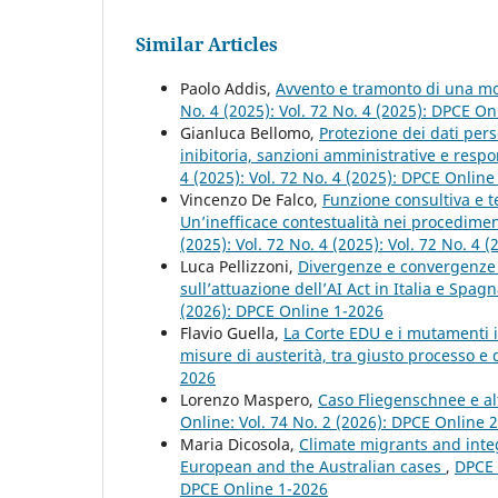
Similar Articles
Paolo Addis,
Avvento e tramonto di una mo
No. 4 (2025): Vol. 72 No. 4 (2025): DPCE On
Gianluca Bellomo,
Protezione dei dati pers
inibitoria, sanzioni amministrative e respo
4 (2025): Vol. 72 No. 4 (2025): DPCE Online
Vincenzo De Falco,
Funzione consultiva e t
Un’inefficace contestualità nei procedime
(2025): Vol. 72 No. 4 (2025): Vol. 72 No. 4
Luca Pellizzoni,
Divergenze e convergenze n
sull’attuazione dell’AI Act in Italia e Spag
(2026): DPCE Online 1-2026
Flavio Guella,
La Corte EDU e i mutamenti i
misure di austerità, tra giusto processo e 
2026
Lorenzo Maspero,
Caso Fliegenschnee e alt
Online: Vol. 74 No. 2 (2026): DPCE Online 
Maria Dicosola,
Climate migrants and inte
European and the Australian cases
,
DPCE O
DPCE Online 1-2026