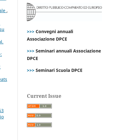
rale
,
i
 su
>>>
Convegni annuali
Associazione DPCE
l.
>>>
Seminari annuali Associazione
:
DPCE
2
>>>
Seminari Scuola DPCE
eats
Current Issue
63
io