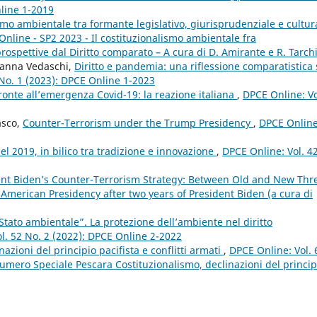
nline 1-2019
smo ambientale tra formante legislativo, giurisprudenziale e cultu
Online - SP2 2023 - Il costituzionalismo ambientale fra
spettive dal Diritto comparato – A cura di D. Amirante e R. Tarch
ianna Vedaschi,
Diritto e pandemia: una riflessione comparatistica
 No. 1 (2023): DPCE Online 1-2023
i fronte all’emergenza Covid-19: la reazione italiana
,
DPCE Online: Vo
asco,
Counter-Terrorism under the Trump Presidency
,
DPCE Online
l 2019, in bilico tra tradizione e innovazione
,
DPCE Online: Vol. 4
ent Biden’s Counter-Terrorism Strategy: Between Old and New Thr
 American Presidency after two years of President Biden (a cura di
 “Stato ambientale”. La protezione dell’ambiente nel diritto
l. 52 No. 2 (2022): DPCE Online 2-2022
nazioni del principio pacifista e conflitti armati
,
DPCE Online: Vol. 
mero Speciale Pescara Costituzionalismo, declinazioni del princip