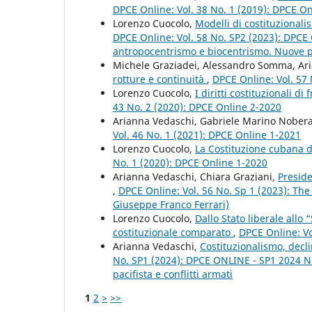
DPCE Online: Vol. 38 No. 1 (2019): DPCE O
Lorenzo Cuocolo,
Modelli di costituzionali
DPCE Online: Vol. 58 No. SP2 (2023): DPCE 
antropocentrismo e biocentrismo. Nuove pro
Michele Graziadei, Alessandro Somma, Ar
rotture e continuità
,
DPCE Online: Vol. 57
Lorenzo Cuocolo,
I diritti costituzionali d
43 No. 2 (2020): DPCE Online 2-2020
Arianna Vedaschi, Gabriele Marino Nober
Vol. 46 No. 1 (2021): DPCE Online 1-2021
Lorenzo Cuocolo,
La Costituzione cubana de
No. 1 (2020): DPCE Online 1-2020
Arianna Vedaschi, Chiara Graziani,
Presid
,
DPCE Online: Vol. 56 No. Sp 1 (2023): The
Giuseppe Franco Ferrari)
Lorenzo Cuocolo,
Dallo Stato liberale allo
costituzionale comparato
,
DPCE Online: Vo
Arianna Vedaschi,
Costituzionalismo, decli
No. SP1 (2024): DPCE ONLINE - SP1 2024 Nu
pacifista e conflitti armati
1
2
>
>>