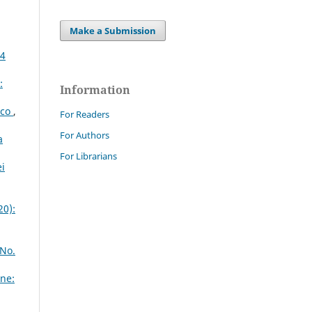
Make a Submission
24
:
Information
ico
,
For Readers
For Authors
a
For Librarians
ei
20):
 No.
ne: