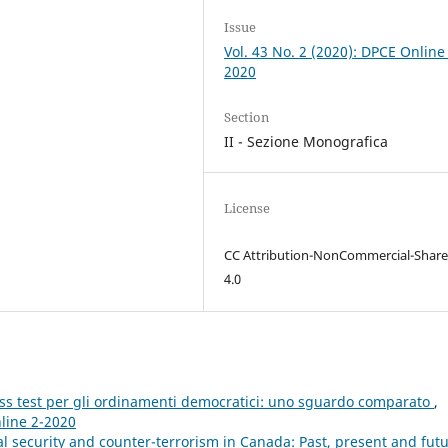
Issue
Vol. 43 No. 2 (2020): DPCE Online
2020
Section
II - Sezione Monografica
License
CC Attribution-NonCommercial-Share
4.0
tress test per gli ordinamenti democratici: uno sguardo comparato
,
nline 2-2020
l security and counter-terrorism in Canada: Past, present and fut