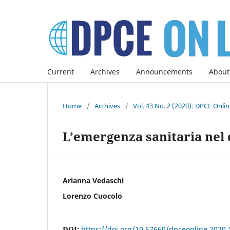
Current
Archives
Announcements
About
Home
/
Archives
/
Vol. 43 No. 2 (2020): DPCE Onli
L’emergenza sanitaria nel d
Arianna Vedaschi
Lorenzo Cuocolo
DOI:
https://doi.org/10.57660/dpceonline.2020.