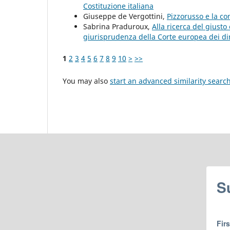
Costituzione italiana
Giuseppe de Vergottini,
Pizzorusso e la c
Sabrina Praduroux,
Alla ricerca del giusto 
giurisprudenza della Corte europea dei di
1
2
3
4
5
6
7
8
9
10
>
>>
You may also
start an advanced similarity searc