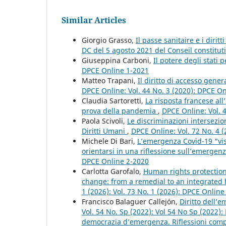
Similar Articles
Giorgio Grasso,
Il passe sanitaire e i dirit
DC del 5 agosto 2021 del Conseil constitu
Giuseppina Carboni,
Il potere degli stati 
DPCE Online 1-2021
Matteo Trapani,
Il diritto di accesso gene
DPCE Online: Vol. 44 No. 3 (2020): DPCE O
Claudia Sartoretti,
La risposta francese all
prova della pandemia
,
DPCE Online: Vol. 
Paola Scivoli,
Le discriminazioni intersezio
Diritti Umani
,
DPCE Online: Vol. 72 No. 4 (
Michele Di Bari,
L’emergenza Covid-19 “vista
orientarsi in una riflessione sull’emergen
DPCE Online 2-2020
Carlotta Garofalo,
Human rights protection
change: from a remedial to an integrate
1 (2026): Vol. 73 No. 1 (2026): DPCE Online
Francisco Balaguer Callejón,
Diritto dell’
Vol. 54 No. Sp (2022): Vol 54 No Sp (2022)
democrazia d’emergenza. Riflessioni compar