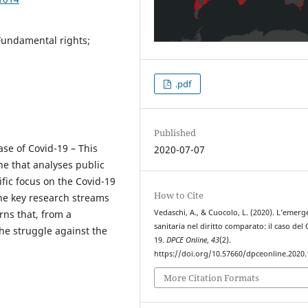
Fundamental rights;
.pdf
Published
se of Covid-19 – This
2020-07-07
ne that analyses public
fic focus on the Covid-19
How to Cite
 the key research streams
Vedaschi, A., & Cuocolo, L. (2020). L’emer
ns that, from a
sanitaria nel diritto comparato: il caso del
he struggle against the
19.
DPCE Online
,
43
(2).
https://doi.org/10.57660/dpceonline.2020
More Citation Formats