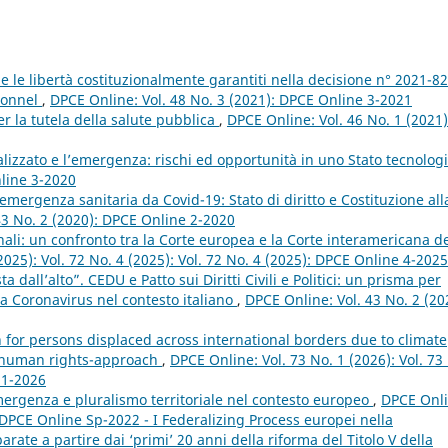
ti e le libertà costituzionalmente garantiti nella decisione n° 2021-8
tionnel
,
DPCE Online: Vol. 48 No. 3 (2021): DPCE Online 3-2021
per la tutela della salute pubblica
,
DPCE Online: Vol. 46 No. 1 (2021)
ralizzato e l’emergenza: rischi ed opportunità in uno Stato tecnolog
nline 3-2020
’emergenza sanitaria da Covid-19: Stato di diritto e Costituzione all
43 No. 2 (2020): DPCE Online 2-2020
nali: un confronto tra la Corte europea e la Corte interamericana d
2025): Vol. 72 No. 4 (2025): Vol. 72 No. 4 (2025): DPCE Online 4-2025
 dall’alto”. CEDU e Patto sui Diritti Civili e Politici: un prisma per
za Coronavirus nel contesto italiano
,
DPCE Online: Vol. 43 No. 2 (20
 for persons displaced across international borders due to climate
d human rights-approach
,
DPCE Online: Vol. 73 No. 1 (2026): Vol. 73
 1-2026
emergenza e pluralismo territoriale nel contesto europeo
,
DPCE Onli
: DPCE Online Sp-2022 - I Federalizing Process europei nella
ate a partire dai ‘primi’ 20 anni della riforma del Titolo V della