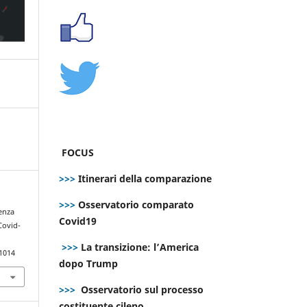
FOCUS
>>>
Itinerari della comparazione
>>>
Osservatorio comparato
genza
Covid19
 Covid-
>>>
La transizione: l’America
.1014
dopo Trump
>>>
Osservatorio sul processo
costituente cileno