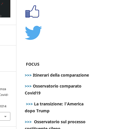
FOCUS
>>>
Itinerari della comparazione
>>>
Osservatorio comparato
genza
Covid19
 Covid-
>>>
La transizione: l’America
.1014
dopo Trump
>>>
Osservatorio sul processo
costituente cileno