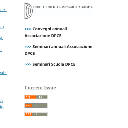
rale
,
i
 su
>>>
Convegni annuali
Associazione DPCE
l.
>>>
Seminari annuali Associazione
:
DPCE
2
>>>
Seminari Scuola DPCE
eats
Current Issue
63
io