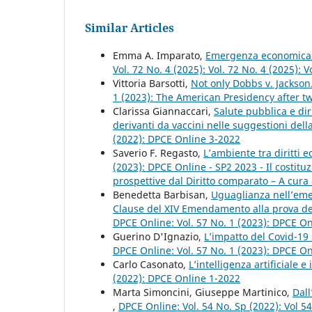
Similar Articles
Emma A. Imparato,
Emergenza economica e
Vol. 72 No. 4 (2025): Vol. 72 No. 4 (2025): 
Vittoria Barsotti,
Not only Dobbs v. Jackso
1 (2023): The American Presidency after tw
Clarissa Giannaccari,
Salute pubblica e diri
derivanti da vaccini nelle suggestioni del
(2022): DPCE Online 3-2022
Saverio F. Regasto,
L’ambiente tra diritti 
(2023): DPCE Online - SP2 2023 - Il costi
prospettive dal Diritto comparato – A cura 
Benedetta Barbisan,
Uguaglianza nell’eme
Clause del XIV Emendamento alla prova dei 
DPCE Online: Vol. 57 No. 1 (2023): DPCE O
Guerino D'Ignazio,
L’impatto del Covid-19 
DPCE Online: Vol. 57 No. 1 (2023): DPCE O
Carlo Casonato,
L’intelligenza artificiale 
(2022): DPCE Online 1-2022
Marta Simoncini, Giuseppe Martinico,
Dall
,
DPCE Online: Vol. 54 No. Sp (2022): Vol 5