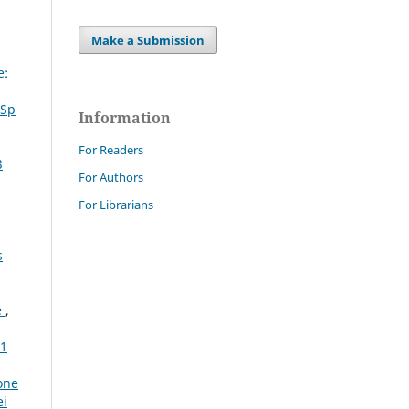
Make a Submission
e:
 Sp
Information
For Readers
3
For Authors
For Librarians
s
e
,
 1
one
ei