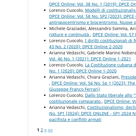
DPCE Online: Vol. 38 No. 1 (2019): DPCE O
Lorenzo Cuocolo,
Modelli di costituzionali
DPCE Online: Vol. 58 No. SP2 (2023): DPCE 
antropocentrismo e biocentrismo. Nuove pro
Michele Graziadei, Alessandro Somma, Ar
rotture e continuità
,
DPCE Online: Vol. 57
Lorenzo Cuocolo,
I diritti costituzionali d
43 No. 2 (2020): DPCE Online 2-2020
Arianna Vedaschi, Gabriele Marino Nober
Vol. 46 No. 1 (2021): DPCE Online 1-2021
Lorenzo Cuocolo,
La Costituzione cubana de
No. 1 (2020): DPCE Online 1-2020
Arianna Vedaschi, Chiara Graziani,
Presid
,
DPCE Online: Vol. 56 No. Sp 1 (2023): The
Giuseppe Franco Ferrari)
Lorenzo Cuocolo,
Dallo Stato liberale allo
costituzionale comparato
,
DPCE Online: Vo
Arianna Vedaschi,
Costituzionalismo, decli
No. SP1 (2024): DPCE ONLINE - SP1 2024 Nu
pacifista e conflitti armati
1
2
>
>>