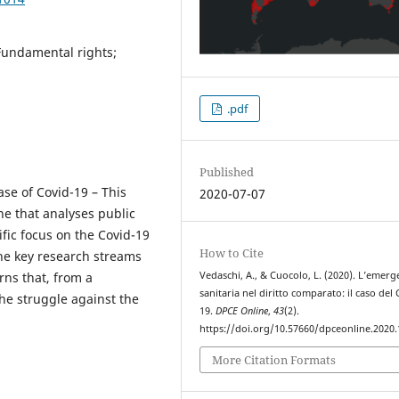
Fundamental rights;
.pdf
Published
se of Covid-19 – This
2020-07-07
ne that analyses public
fic focus on the Covid-19
How to Cite
 the key research streams
Vedaschi, A., & Cuocolo, L. (2020). L’emer
ns that, from a
sanitaria nel diritto comparato: il caso del
he struggle against the
19.
DPCE Online
,
43
(2).
https://doi.org/10.57660/dpceonline.2020
More Citation Formats