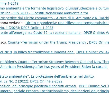
nline 1-2019
smo ambientale tra formante legislativo, giurisprudenziale e cultu
Online - SP2 2023 - Il costituzionalismo ambientale fra
spettive dal Diritto comparato – A cura di D. Amirante e R. Tarch
ianna Vedaschi,
Diritto e pandemia: una riflessione comparatistica
 No. 1 (2023): DPCE Online 1-2023
i fronte all’emergenza Covid-19: la reazione italiana
,
DPCE Online: Vo
asco,
Counter-Terrorism under the Trump Presidency
,
DPCE Online
l 2019, in bilico tra tradizione e innovazione
,
DPCE Online: Vol. 4
ent Biden’s Counter-Terrorism Strategy: Between Old and New Thr
 American Presidency after two years of President Biden (a cura di
 “Stato ambientale”. La protezione dell’ambiente nel diritto
l. 52 No. 2 (2022): DPCE Online 2-2022
nazioni del principio pacifista e conflitti armati
,
DPCE Online: Vol. 
mero Speciale Pescara Costituzionalismo, declinazioni del princip