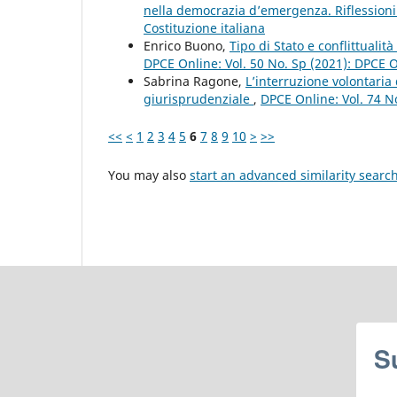
nella democrazia d’emergenza. Riflessioni c
Costituzione italiana
Enrico Buono,
Tipo di Stato e conflittualit
DPCE Online: Vol. 50 No. Sp (2021): DPCE 
Sabrina Ragone,
L’interruzione volontaria
giurisprudenziale
,
DPCE Online: Vol. 74 N
<<
<
1
2
3
4
5
6
7
8
9
10
>
>>
You may also
start an advanced similarity searc