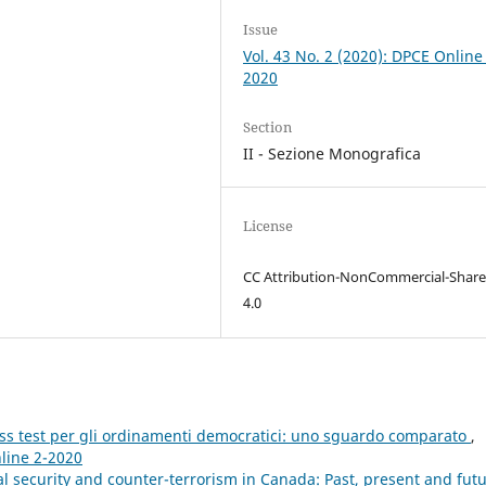
Issue
Vol. 43 No. 2 (2020): DPCE Online
2020
Section
II - Sezione Monografica
License
CC Attribution-NonCommercial-Share
4.0
tress test per gli ordinamenti democratici: uno sguardo comparato
,
nline 2-2020
l security and counter-terrorism in Canada: Past, present and fut