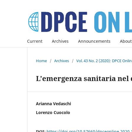
Current
Archives
Announcements
About
Home
/
Archives
/
Vol. 43 No. 2 (2020): DPCE Onli
L’emergenza sanitaria nel d
Arianna Vedaschi
Lorenzo Cuocolo
DOI:
https://doi.org/10.57660/dpceonline.2020.