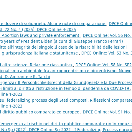
 dovere di solidarietà. Alcune note di comparazione
,
DPCE Onlin
Vol. 72 No. 4 (2025): DPCE Online 4-2025
n. Abortion laws and private enforcement
,
DPCE Online: Vol. 56 No.
o years of President Biden (a cura di Giuseppe Franco Ferrari)
tto all’integrità del singolo Il caso della risarcibilità delle lesioni
la giurisprudenza italiana e statunitense
,
DPCE Online: Vol. 53 No. 
ed altre scienze. Relazione riassuntiva
,
DPCE Online: Vol. 58 No. SP2
tuzionalismo ambientale fra antropocentrismo e biocentrismo. Nuove
di D. Amirante e R. Tarchi
rgenza? Il Persönlichkeitsrecht della Grundgesetz e la Due Proces
limiti al diritto all’istruzione in tempo di pandemia da COVID-19
,
nline 1-2023
sui federalizing process degli Stati composti. Riflessioni comparat
nline 1-2023
e il diritto pubblico comparato ed europeo
,
DPCE Online: Vol. 51 No.
’emergenza al rischio nel diritto pubblico comparato: un’introduzi
4 No Sp (2022): DPCE Online Sp-2022 - I Federalizing Process europ