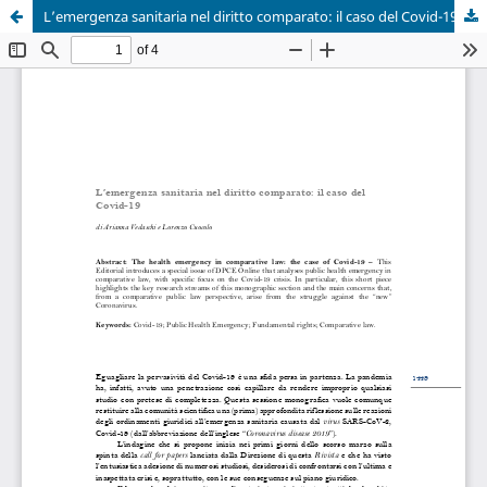
L’emergenza sanitaria nel diritto comparato: il caso del Covid-19