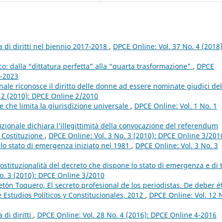
 di diritti nel biennio 2017-2018
,
DPCE Online: Vol. 37 No. 4 (2018)
co: dalla “dittatura perfetta” alla “quarta trasformazione”
,
DPCE
1-2023
nale riconosce il diritto delle donne ad essere nominate giudici del
. 2 (2010): DPCE Online 2/2010
 che limita la giurisdizione universale
,
DPCE Online: Vol. 1 No. 1
ionale dichiara l’illegittimità della convocazione del referendum
a Costituzione
,
DPCE Online: Vol. 3 No. 3 (2010): DPCE Online 3/201
o stato di emergenza iniziato nel 1981
,
DPCE Online: Vol. 3 No. 3
stituzionalità del decreto che dispone lo stato di emergenza e di t
o. 3 (2010): DPCE Online 3/2010
n Toquero, El secreto profesional de los periodistas. De deber é
Estudios Políticos y Constitucionales, 2012
,
DPCE Online: Vol. 12 
 di diritti
,
DPCE Online: Vol. 28 No. 4 (2016): DPCE Online 4-2016