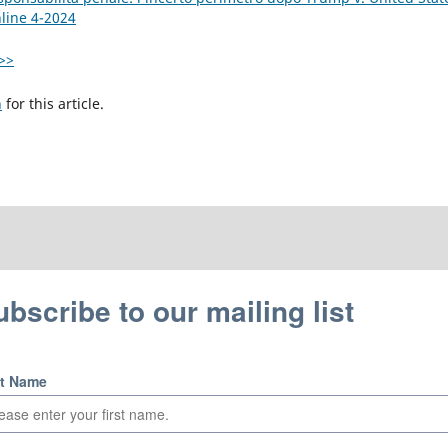
nline 4-2024
>>
h
for this article.