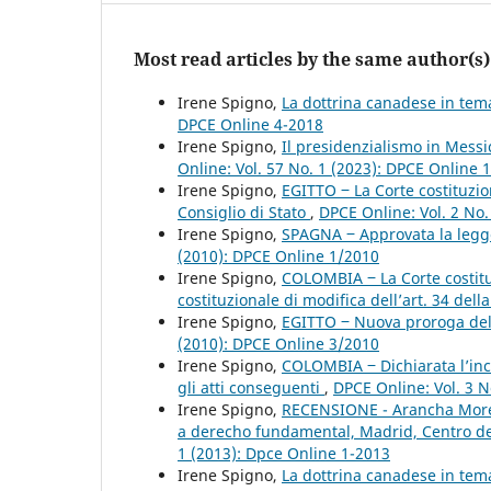
Most read articles by the same author(s)
Irene Spigno,
La dottrina canadese in tema
DPCE Online 4-2018
Irene Spigno,
Il presidenzialismo in Messi
Online: Vol. 57 No. 1 (2023): DPCE Online 
Irene Spigno,
EGITTO ‒ La Corte costituzio
Consiglio di Stato
,
DPCE Online: Vol. 2 No
Irene Spigno,
SPAGNA ‒ Approvata la legge
(2010): DPCE Online 1/2010
Irene Spigno,
COLOMBIA ‒ La Corte costituz
costituzionale di modifica dell’art. 34 dell
Irene Spigno,
EGITTO ‒ Nuova proroga dell
(2010): DPCE Online 3/2010
Irene Spigno,
COLOMBIA ‒ Dichiarata l’inco
gli atti conseguenti
,
DPCE Online: Vol. 3 N
Irene Spigno,
RECENSIONE - Arancha Moretó
a derecho fundamental, Madrid, Centro de 
1 (2013): Dpce Online 1-2013
Irene Spigno,
La dottrina canadese in tema