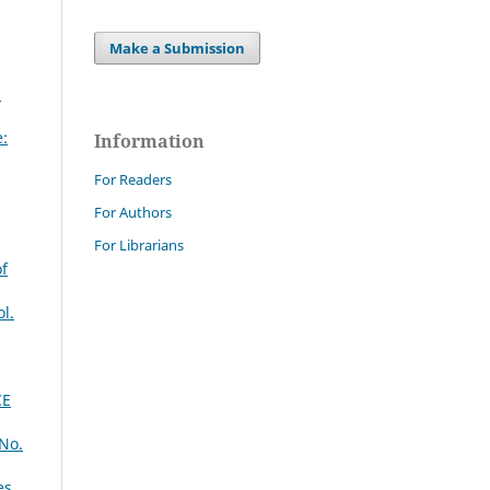
Make a Submission
:
:
Information
For Readers
For Authors
For Librarians
of
l.
CE
 No.
tes
,