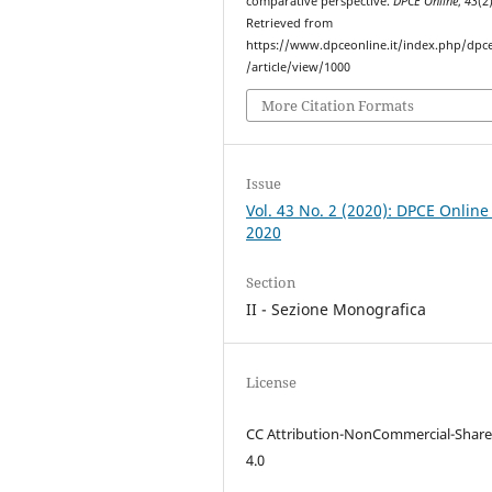
comparative perspective.
DPCE Online
,
43
(2)
Retrieved from
https://www.dpceonline.it/index.php/dpc
/article/view/1000
More Citation Formats
Issue
Vol. 43 No. 2 (2020): DPCE Online
2020
Section
II - Sezione Monografica
License
CC Attribution-NonCommercial-Share
4.0