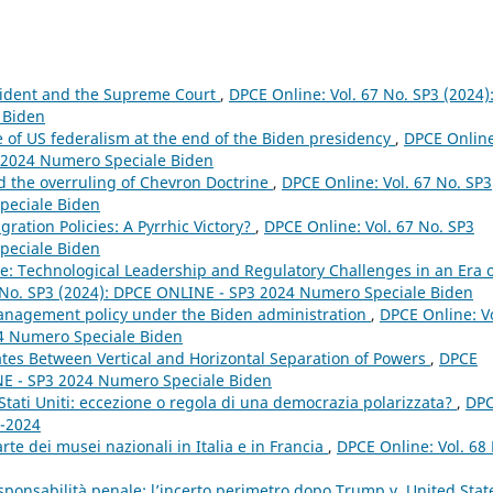
esident and the Supreme Court
,
DPCE Online: Vol. 67 No. SP3 (2024)
 Biden
e of US federalism at the end of the Biden presidency
,
DPCE Online
3 2024 Numero Speciale Biden
nd the overruling of Chevron Doctrine
,
DPCE Online: Vol. 67 No. SP3
peciale Biden
ration Policies: A Pyrrhic Victory?
,
DPCE Online: Vol. 67 No. SP3
peciale Biden
nce: Technological Leadership and Regulatory Challenges in an Era 
 No. SP3 (2024): DPCE ONLINE - SP3 2024 Numero Speciale Biden
management policy under the Biden administration
,
DPCE Online: Vo
24 Numero Speciale Biden
tes Between Vertical and Horizontal Separation of Powers
,
DPCE
INE - SP3 2024 Numero Speciale Biden
Stati Uniti: eccezione o regola di una democrazia polarizzata?
,
DP
4-2024
arte dei musei nazionali in Italia e in Francia
,
DPCE Online: Vol. 68
sponsabilità penale: l’incerto perimetro dopo Trump v. United Sta