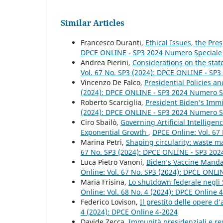
Similar Articles
Francesco Duranti,
Ethical Issues, the Pr
DPCE ONLINE - SP3 2024 Numero Speciale
Andrea Pierini,
Considerations on the stat
Vol. 67 No. SP3 (2024): DPCE ONLINE - SP
Vincenzo De Falco,
Presidential Policies a
(2024): DPCE ONLINE - SP3 2024 Numero S
Roberto Scarciglia,
President Biden’s Immig
(2024): DPCE ONLINE - SP3 2024 Numero S
Ciro Sbailò,
Governing Artificial Intellige
Exponential Growth
,
DPCE Online: Vol. 67
Marina Petri,
Shaping circularity: waste 
67 No. SP3 (2024): DPCE ONLINE - SP3 20
Luca Pietro Vanoni,
Biden’s Vaccine Manda
Online: Vol. 67 No. SP3 (2024): DPCE ONL
Maria Frisina,
Lo shutdown federale negli 
Online: Vol. 68 No. 4 (2024): DPCE Online 
Federico Lovison,
Il prestito delle opere d’
4 (2024): DPCE Online 4-2024
Davide Zecca,
Immunità presidenziali e re