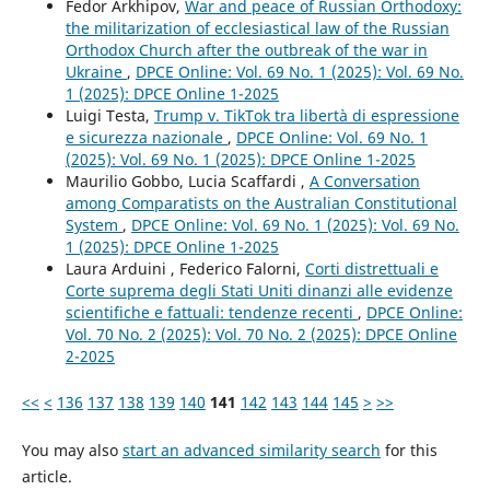
Fedor Arkhipov,
War and peace of Russian Orthodoxy:
the militarization of ecclesiastical law of the Russian
Orthodox Church after the outbreak of the war in
Ukraine
,
DPCE Online: Vol. 69 No. 1 (2025): Vol. 69 No.
1 (2025): DPCE Online 1-2025
Luigi Testa,
Trump v. TikTok tra libertà di espressione
e sicurezza nazionale
,
DPCE Online: Vol. 69 No. 1
(2025): Vol. 69 No. 1 (2025): DPCE Online 1-2025
Maurilio Gobbo, Lucia Scaffardi ,
A Conversation
among Comparatists on the Australian Constitutional
System
,
DPCE Online: Vol. 69 No. 1 (2025): Vol. 69 No.
1 (2025): DPCE Online 1-2025
Laura Arduini , Federico Falorni,
Corti distrettuali e
Corte suprema degli Stati Uniti dinanzi alle evidenze
scientifiche e fattuali: tendenze recenti
,
DPCE Online:
Vol. 70 No. 2 (2025): Vol. 70 No. 2 (2025): DPCE Online
2-2025
<<
<
136
137
138
139
140
141
142
143
144
145
>
>>
You may also
start an advanced similarity search
for this
article.