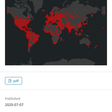
.pdf
Published
2020-07-07