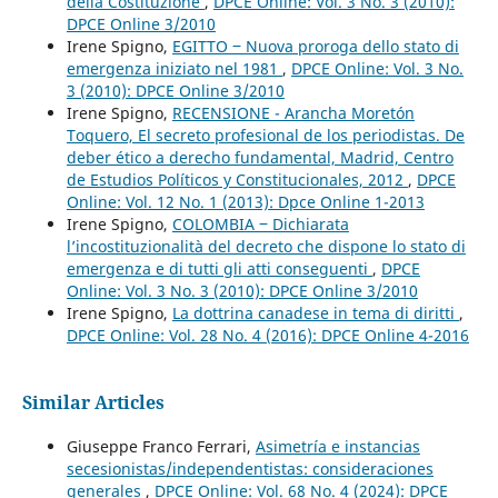
della Costituzione
,
DPCE Online: Vol. 3 No. 3 (2010):
DPCE Online 3/2010
Irene Spigno,
EGITTO ‒ Nuova proroga dello stato di
emergenza iniziato nel 1981
,
DPCE Online: Vol. 3 No.
3 (2010): DPCE Online 3/2010
Irene Spigno,
RECENSIONE - Arancha Moretón
Toquero, El secreto profesional de los periodistas. De
deber ético a derecho fundamental, Madrid, Centro
de Estudios Políticos y Constitucionales, 2012
,
DPCE
Online: Vol. 12 No. 1 (2013): Dpce Online 1-2013
Irene Spigno,
COLOMBIA ‒ Dichiarata
l’incostituzionalità del decreto che dispone lo stato di
emergenza e di tutti gli atti conseguenti
,
DPCE
Online: Vol. 3 No. 3 (2010): DPCE Online 3/2010
Irene Spigno,
La dottrina canadese in tema di diritti
,
DPCE Online: Vol. 28 No. 4 (2016): DPCE Online 4-2016
Similar Articles
Giuseppe Franco Ferrari,
Asimetría e instancias
secesionistas/independentistas: consideraciones
generales
,
DPCE Online: Vol. 68 No. 4 (2024): DPCE