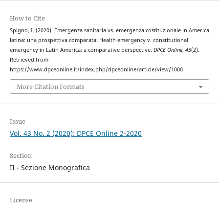
How to Cite
Spigno, I. (2020). Emergenza sanitaria vs. emergenza costituzionale in America
latina: una prospettiva comparata: Health emergency v. constitutional
emergency in Latin America: a comparative perspective.
DPCE Online
,
43
(2).
Retrieved from
https://www.dpceonline.it/index.php/dpceonline/article/view/1000
More Citation Formats
Issue
Vol. 43 No. 2 (2020): DPCE Online 2-2020
Section
II - Sezione Monografica
License