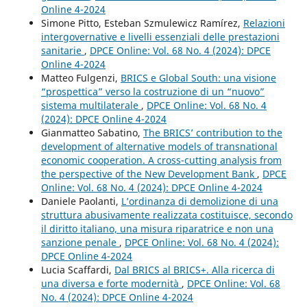
Online 4-2024
Simone Pitto, Esteban Szmulewicz Ramírez,
Relazioni
intergovernative e livelli essenziali delle prestazioni
sanitarie
,
DPCE Online: Vol. 68 No. 4 (2024): DPCE
Online 4-2024
Matteo Fulgenzi,
BRICS e Global South: una visione
“prospettica” verso la costruzione di un “nuovo”
sistema multilaterale
,
DPCE Online: Vol. 68 No. 4
(2024): DPCE Online 4-2024
Gianmatteo Sabatino,
The BRICS’ contribution to the
development of alternative models of transnational
economic cooperation. A cross-cutting analysis from
the perspective of the New Development Bank
,
DPCE
Online: Vol. 68 No. 4 (2024): DPCE Online 4-2024
Daniele Paolanti,
L’ordinanza di demolizione di una
struttura abusivamente realizzata costituisce, secondo
il diritto italiano, una misura riparatrice e non una
sanzione penale
,
DPCE Online: Vol. 68 No. 4 (2024):
DPCE Online 4-2024
Lucia Scaffardi,
Dal BRICS al BRICS+. Alla ricerca di
una diversa e forte modernità
,
DPCE Online: Vol. 68
No. 4 (2024): DPCE Online 4-2024