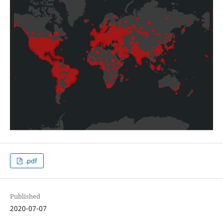
.pdf
Published
2020-07-07