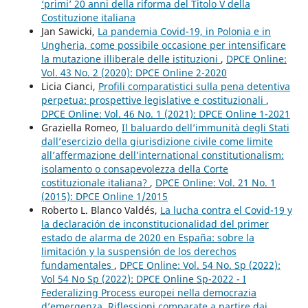
‘primi’ 20 anni della riforma del Titolo V della
Costituzione italiana
Jan Sawicki,
La pandemia Covid-19, in Polonia e in
Ungheria, come possibile occasione per intensificare
la mutazione illiberale delle istituzioni
,
DPCE Online:
Vol. 43 No. 2 (2020): DPCE Online 2-2020
Licia Cianci,
Profili comparatistici sulla pena detentiva
perpetua: prospettive legislative e costituzionali
,
DPCE Online: Vol. 46 No. 1 (2021): DPCE Online 1-2021
Graziella Romeo,
Il baluardo dell’immunità degli Stati
dall’esercizio della giurisdizione civile come limite
all’affermazione dell’international constitutionalism:
isolamento o consapevolezza della Corte
costituzionale italiana?
,
DPCE Online: Vol. 21 No. 1
(2015): DPCE Online 1/2015
Roberto L. Blanco Valdés,
La lucha contra el Covid-19 y
la declaración de inconstitucionalidad del primer
estado de alarma de 2020 en España: sobre la
limitación y la suspensión de los derechos
fundamentales
,
DPCE Online: Vol. 54 No. Sp (2022):
Vol 54 No Sp (2022): DPCE Online Sp-2022 - I
Federalizing Process europei nella democrazia
d’emergenza. Riflessioni comparate a partire dai