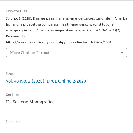
How to Cite
Spigno, I. (2020). Emergenza sanitaria vs. emergenza costituzionale in America
latina: una prospettiva comparata: Health emergency v. constitutional
emergency in Latin America: a comparative perspective.
DPCE Online
,
43
(2).
Retrieved from
https://www.dpceonline.it/index.php/dpceonline/article/view/1000
More Citation Formats
Issue
Vol. 43 No. 2 (2020): DPCE Online 2-2020
Section
II - Sezione Monografica
License