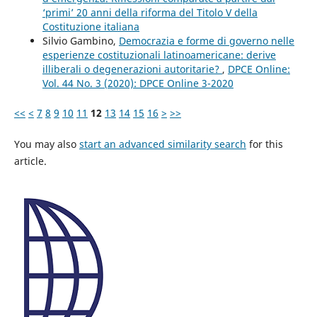
‘primi’ 20 anni della riforma del Titolo V della
Costituzione italiana
Silvio Gambino,
Democrazia e forme di governo nelle
esperienze costituzionali latinoamericane: derive
illiberali o degenerazioni autoritarie?
,
DPCE Online:
Vol. 44 No. 3 (2020): DPCE Online 3-2020
<<
<
7
8
9
10
11
12
13
14
15
16
>
>>
You may also
start an advanced similarity search
for this
article.