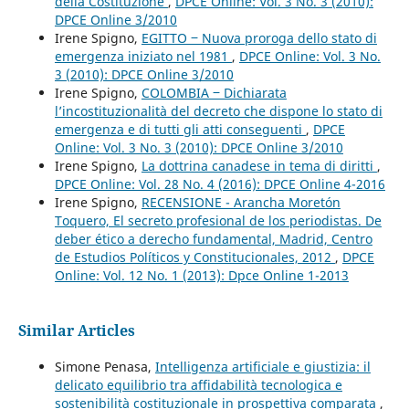
della Costituzione
,
DPCE Online: Vol. 3 No. 3 (2010):
DPCE Online 3/2010
Irene Spigno,
EGITTO ‒ Nuova proroga dello stato di
emergenza iniziato nel 1981
,
DPCE Online: Vol. 3 No.
3 (2010): DPCE Online 3/2010
Irene Spigno,
COLOMBIA ‒ Dichiarata
l’incostituzionalità del decreto che dispone lo stato di
emergenza e di tutti gli atti conseguenti
,
DPCE
Online: Vol. 3 No. 3 (2010): DPCE Online 3/2010
Irene Spigno,
La dottrina canadese in tema di diritti
,
DPCE Online: Vol. 28 No. 4 (2016): DPCE Online 4-2016
Irene Spigno,
RECENSIONE - Arancha Moretón
Toquero, El secreto profesional de los periodistas. De
deber ético a derecho fundamental, Madrid, Centro
de Estudios Políticos y Constitucionales, 2012
,
DPCE
Online: Vol. 12 No. 1 (2013): Dpce Online 1-2013
Similar Articles
Simone Penasa,
Intelligenza artificiale e giustizia: il
delicato equilibrio tra affidabilità tecnologica e
sostenibilità costituzionale in prospettiva comparata
,