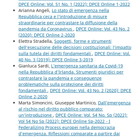
DPCE Online: Vol. 51 No. 1 (2022): DPCE Online 1-2022
Arianna Angeli,
Lo stato di emergenza nella
Repubblica ceca e l’introduzione di misure
straordinarie per contrastare la diffusione della
pandemia da Coronavirus
,
DPCE Online: Vol. 43 No. 2
(2020): DPCE Online 2-2020
Elettra Stradella,
Soggetti, forme e strumenti
dell’esecuzione delle decisioni costituzionali: l’impatto
sulla tutela dei diritti fondamentali
,
DPCE Online: Vol.
40 No. 3 (2019): DPCE Online 3-2019
Gianluca Sardi,
L’emergenza sanitaria da Covid-19
nella Repubblica d’Irlanda. Strumenti giuridici per
contrastare la pandemia e conseguenze
problematiche sulla protezione dei diritti
fondamentali
,
DPCE Online: Vol. 43 No. 2 (2020): DPCE
Online 2-2020
Marta Simoncini, Giuseppe Martinico,
Dall’emergenza
al rischio nel diritto pubblico comparato:
un’introduzione
,
DPCE Online: Vol. 54 No. Sp (2022):
Vol 54 No Sp (2022): DPCE Online Sp-2022 - I
Federalizing Process europei nella democrazia
d’emergenza. Riflessioni comparate a partire dai