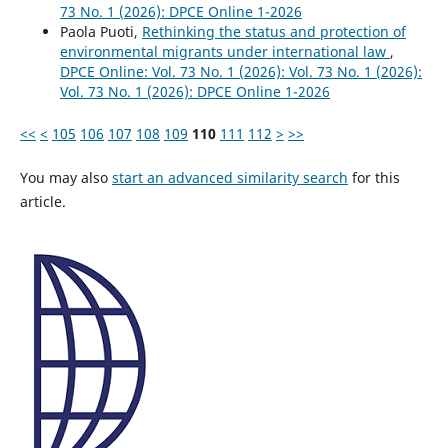
73 No. 1 (2026): DPCE Online 1-2026
Paola Puoti,
Rethinking the status and protection of
environmental migrants under international law
,
DPCE Online: Vol. 73 No. 1 (2026): Vol. 73 No. 1 (2026):
Vol. 73 No. 1 (2026): DPCE Online 1-2026
<<
<
105
106
107
108
109
110
111
112
>
>>
You may also
start an advanced similarity search
for this
article.