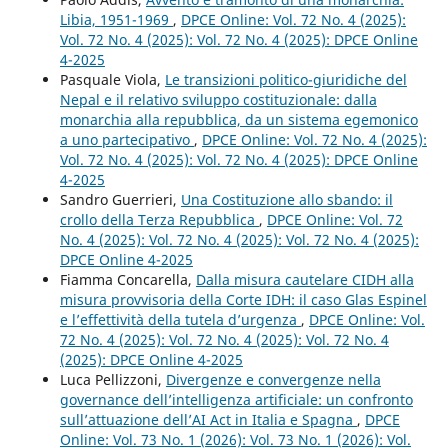
Libia, 1951-1969
,
DPCE Online: Vol. 72 No. 4 (2025):
Vol. 72 No. 4 (2025): Vol. 72 No. 4 (2025): DPCE Online
4-2025
Pasquale Viola,
Le transizioni politico-giuridiche del
Nepal e il relativo sviluppo costituzionale: dalla
monarchia alla repubblica, da un sistema egemonico
a uno partecipativo
,
DPCE Online: Vol. 72 No. 4 (2025):
Vol. 72 No. 4 (2025): Vol. 72 No. 4 (2025): DPCE Online
4-2025
Sandro Guerrieri,
Una Costituzione allo sbando: il
crollo della Terza Repubblica
,
DPCE Online: Vol. 72
No. 4 (2025): Vol. 72 No. 4 (2025): Vol. 72 No. 4 (2025):
DPCE Online 4-2025
Fiamma Concarella,
Dalla misura cautelare CIDH alla
misura provvisoria della Corte IDH: il caso Glas Espinel
e l’effettività della tutela d’urgenza
,
DPCE Online: Vol.
72 No. 4 (2025): Vol. 72 No. 4 (2025): Vol. 72 No. 4
(2025): DPCE Online 4-2025
Luca Pellizzoni,
Divergenze e convergenze nella
governance dell’intelligenza artificiale: un confronto
sull’attuazione dell’AI Act in Italia e Spagna
,
DPCE
Online: Vol. 73 No. 1 (2026): Vol. 73 No. 1 (2026): Vol.