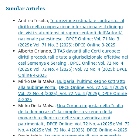
Similar Articles
Andrea Insolia,
In direzione ostinata e contraria… al
diritto della cooperazione internazionale: il diniego
dei visti statunitensi ai rappresentanti dell’Autorità
nazionale palestinese
,
DPCE Online: Vol. 71 No. 3
(2025): Vol. 71 No. 3 (2025): DPCE Online 3-2025
Alberto Orlando,
Il TAS davanti alle Corti europee:
diritti procedurali e tutela giurisdizionale effettiva nei
casi Semenya e Seraing
,
DPCE Online: Vol. 72 No. 4
(2025): Vol. 72 No. 4 (2025): Vol. 72 No. 4 (2025): DPCE
Online 4-2025
Mirko Della Malva,
Bulgaria: l’ultimo Regno sottratto
alla Sublime Porta
,
DPCE Online: Vol. 72 No. 4 (2025):
Vol. 72 No. 4 (2025): Vol. 72 No. 4 (2025): DPCE Online
4-2025
Mirko Della Malva,
Una Corona imposta nella “culla
della democrazia”: la complessa vicenda della
monarchia ellenica e delle sue rivendicazioni
patrimoniali
,
DPCE Online: Vol. 72 No. 4 (2025): Vol. 72
No. 4 (2025): Vol. 72 No. 4 (2025): DPCE Online 4-2025
Paolo Addis,
Avvento e tramonto di una monarchia: