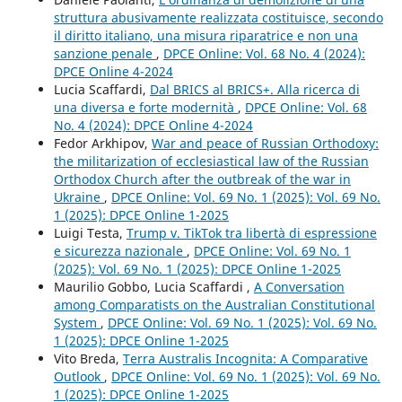
struttura abusivamente realizzata costituisce, secondo
il diritto italiano, una misura riparatrice e non una
sanzione penale
,
DPCE Online: Vol. 68 No. 4 (2024):
DPCE Online 4-2024
Lucia Scaffardi,
Dal BRICS al BRICS+. Alla ricerca di
una diversa e forte modernità
,
DPCE Online: Vol. 68
No. 4 (2024): DPCE Online 4-2024
Fedor Arkhipov,
War and peace of Russian Orthodoxy:
the militarization of ecclesiastical law of the Russian
Orthodox Church after the outbreak of the war in
Ukraine
,
DPCE Online: Vol. 69 No. 1 (2025): Vol. 69 No.
1 (2025): DPCE Online 1-2025
Luigi Testa,
Trump v. TikTok tra libertà di espressione
e sicurezza nazionale
,
DPCE Online: Vol. 69 No. 1
(2025): Vol. 69 No. 1 (2025): DPCE Online 1-2025
Maurilio Gobbo, Lucia Scaffardi ,
A Conversation
among Comparatists on the Australian Constitutional
System
,
DPCE Online: Vol. 69 No. 1 (2025): Vol. 69 No.
1 (2025): DPCE Online 1-2025
Vito Breda,
Terra Australis Incognita: A Comparative
Outlook
,
DPCE Online: Vol. 69 No. 1 (2025): Vol. 69 No.
1 (2025): DPCE Online 1-2025