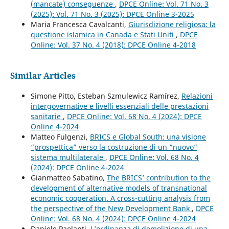
(mancate) conseguenze
,
DPCE Online: Vol. 71 No. 3
(2025): Vol. 71 No. 3 (2025): DPCE Online 3-2025
Maria Francesca Cavalcanti,
Giurisdizione religiosa: la
questione islamica in Canada e Stati Uniti
,
DPCE
Online: Vol. 37 No. 4 (2018): DPCE Online 4-2018
Similar Articles
Simone Pitto, Esteban Szmulewicz Ramírez,
Relazioni
intergovernative e livelli essenziali delle prestazioni
sanitarie
,
DPCE Online: Vol. 68 No. 4 (2024): DPCE
Online 4-2024
Matteo Fulgenzi,
BRICS e Global South: una visione
“prospettica” verso la costruzione di un “nuovo”
sistema multilaterale
,
DPCE Online: Vol. 68 No. 4
(2024): DPCE Online 4-2024
Gianmatteo Sabatino,
The BRICS’ contribution to the
development of alternative models of transnational
economic cooperation. A cross-cutting analysis from
the perspective of the New Development Bank
,
DPCE
Online: Vol. 68 No. 4 (2024): DPCE Online 4-2024
Daniele Paolanti,
L’ordinanza di demolizione di una