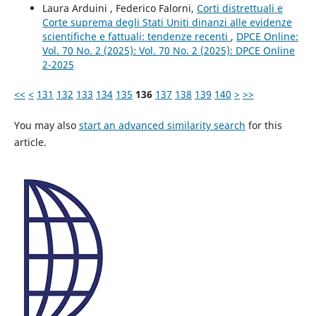
Laura Arduini , Federico Falorni,
Corti distrettuali e
Corte suprema degli Stati Uniti dinanzi alle evidenze
scientifiche e fattuali: tendenze recenti
,
DPCE Online:
Vol. 70 No. 2 (2025): Vol. 70 No. 2 (2025): DPCE Online
2-2025
<<
<
131
132
133
134
135
136
137
138
139
140
>
>>
You may also
start an advanced similarity search
for this
article.