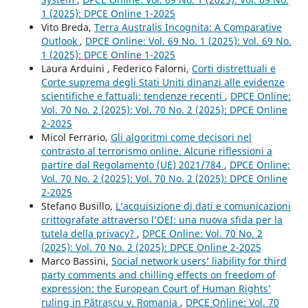
1 (2025): DPCE Online 1-2025
Vito Breda,
Terra Australis Incognita: A Comparative
Outlook
,
DPCE Online: Vol. 69 No. 1 (2025): Vol. 69 No.
1 (2025): DPCE Online 1-2025
Laura Arduini , Federico Falorni,
Corti distrettuali e
Corte suprema degli Stati Uniti dinanzi alle evidenze
scientifiche e fattuali: tendenze recenti
,
DPCE Online:
Vol. 70 No. 2 (2025): Vol. 70 No. 2 (2025): DPCE Online
2-2025
Micol Ferrario,
Gli algoritmi come decisori nel
contrasto al terrorismo online. Alcune riflessioni a
partire dal Regolamento (UE) 2021/784
,
DPCE Online:
Vol. 70 No. 2 (2025): Vol. 70 No. 2 (2025): DPCE Online
2-2025
Stefano Busillo,
L’acquisizione di dati e comunicazioni
crittografate attraverso l’OEI: una nuova sfida per la
tutela della privacy?
,
DPCE Online: Vol. 70 No. 2
(2025): Vol. 70 No. 2 (2025): DPCE Online 2-2025
Marco Bassini,
Social network users’ liability for third
party comments and chilling effects on freedom of
expression: the European Court of Human Rights’
ruling in Pătrașcu v. Romania
,
DPCE Online: Vol. 70