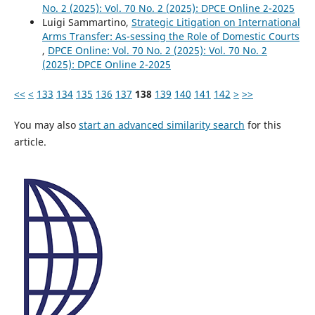
No. 2 (2025): Vol. 70 No. 2 (2025): DPCE Online 2-2025
Luigi Sammartino,
Strategic Litigation on International
Arms Transfer: As-sessing the Role of Domestic Courts
,
DPCE Online: Vol. 70 No. 2 (2025): Vol. 70 No. 2
(2025): DPCE Online 2-2025
<<
<
133
134
135
136
137
138
139
140
141
142
>
>>
You may also
start an advanced similarity search
for this
article.