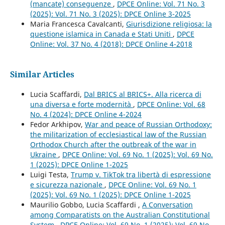
(mancate) conseguenze
,
DPCE Online: Vol. 71 No. 3
(2025): Vol. 71 No. 3 (2025): DPCE Online 3-2025
Maria Francesca Cavalcanti,
Giurisdizione religiosa: la
questione islamica in Canada e Stati Uniti
,
DPCE
Online: Vol. 37 No. 4 (2018): DPCE Online 4-2018
Similar Articles
Lucia Scaffardi,
Dal BRICS al BRICS+. Alla ricerca di
una diversa e forte modernità
,
DPCE Online: Vol. 68
No. 4 (2024): DPCE Online 4-2024
Fedor Arkhipov,
War and peace of Russian Orthodoxy:
the militarization of ecclesiastical law of the Russian
Orthodox Church after the outbreak of the war in
Ukraine
,
DPCE Online: Vol. 69 No. 1 (2025): Vol. 69 No.
1 (2025): DPCE Online 1-2025
Luigi Testa,
Trump v. TikTok tra libertà di espressione
e sicurezza nazionale
,
DPCE Online: Vol. 69 No. 1
(2025): Vol. 69 No. 1 (2025): DPCE Online 1-2025
Maurilio Gobbo, Lucia Scaffardi ,
A Conversation
among Comparatists on the Australian Constitutional
System
,
DPCE Online: Vol. 69 No. 1 (2025): Vol. 69 No.