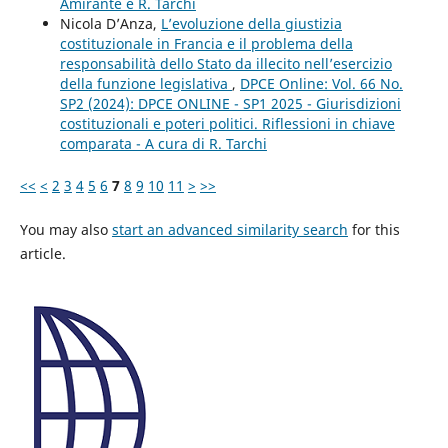
Amirante e R. Tarchi
Nicola D’Anza,
L’evoluzione della giustizia
costituzionale in Francia e il problema della
responsabilità dello Stato da illecito nell’esercizio
della funzione legislativa
,
DPCE Online: Vol. 66 No.
SP2 (2024): DPCE ONLINE - SP1 2025 - Giurisdizioni
costituzionali e poteri politici. Riflessioni in chiave
comparata - A cura di R. Tarchi
<<
<
2
3
4
5
6
7
8
9
10
11
>
>>
You may also
start an advanced similarity search
for this
article.