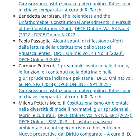
Giurisdizioni costituzionali e poteri politici. Riflessioni
in chiave comparata - A cura di R. Tarchi
Benedetta Barbisan,
The Relentless and the
Unfathomable. Constitutional Amendments in Pursuit
of the Constitution’s Soul
,
DPCE Online: Vol. 53 No. 3
(2022): DPCE Online 3-2022
Paolo Passaglia,
Alcuni spunti di riflessione offerti
dalla lettura della Costituzione dello Stato di
Aguascalientes
,
DPCE Online: Vol. 44 No. 3 (2020):
DPCE Online 3-2020
Carmine Petteruti,
I preamboli costituzionali: il ruolo,
le funzioni e i contenuti nella dottrina e nella
giurisprudenza indiana e pakistana
,
DPCE Online: Vol.
66 No. SP2 (2024): DPCE ONLINE - SP1 2025 -
Giurisdizioni costituzionali e poteri politici. Riflessioni
in chiave comparata - A cura di R. Tarchi
Milena Petters Melo,
Il Costituzionalismo Ambientale
nella diversità di modelli normativi, giurisprudenziali,
teorici e culturali
,
DPCE Online: Vol. 58 No. SP2 (2023):
DPCE Online - SP2 2023 - Il costituzionalismo
ambientale fra antropocentrismo e biocentrismo.
Nuove prospettive dal Diritto comparato – A cura di D.