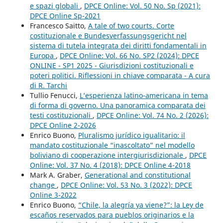
e spazi globali
,
DPCE Online: Vol. 50 No. Sp (2021):
DPCE Online Sp-2021
Francesco Saitto,
A tale of two courts. Corte
costituzionale e Bundesverfassungsgericht nel
sistema di tutela integrata dei diritti fondamentali in
Europa
,
DPCE Online: Vol. 66 No. SP2 (2024): DPCE
ONLINE - SP1 2025 - Giurisdizioni costituzionali e
poteri politici. Riflessioni in chiave comparata - A cura
di R. Tarchi
Tullio Fenucci,
L’esperienza latino-americana in tema
di forma di governo. Una panoramica comparata dei
testi costituzionali
,
DPCE Online: Vol. 74 No. 2 (2026):
DPCE Online 2-2026
Enrico Buono,
Pluralismo jurídico igualitario: il
mandato costituzionale “inascoltato” nel modello
boliviano di cooperazione intergiurisdizionale
,
DPCE
Online: Vol. 37 No. 4 (2018): DPCE Online 4-2018
Mark A. Graber,
Generational and constitutional
change
,
DPCE Online: Vol. 53 No. 3 (2022): DPCE
Online 3-2022
Enrico Buono,
“Chile, la alegría ya viene?”: la Ley de
escaños reservados para pueblos originarios e la