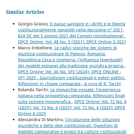
Similar Articles
Giorgio Grasso,
Il passe sanitaire e i diritti e le libertà
costituzionalmente garantiti nella decisione n° 2021-
824 DC del 5 agosto 2021 del Conseil constitutionnel
,
DPCE Online: Vol. 48 No. 3 (2021): DPCE Online 3-2021
Marco Imbellone,
Le radici storiche dei sistemi di
giustizia costituzionale di Polonia, Romania,
Repubblica Ceca e Ungheria: l’influenza (eventuale)
dei modelli estranei alla tradizione giuridica propria
,
DPCE Online: Vol. 66 No. SP2 (2024): DPCE ONLINE -
SP1 2025 - Giurisdizioni costituzionali e poteri politici.
Riflessioni in chiave comparata - A cura di R. Tarchi
Rolando Tarchi,
Le monarchie cessate: l’esperienza
italiana nella prospettiva comparata. Riflessioni finali
sulla sezione monografica
,
DPCE Online: Vol. 72 No. 4
(2025): Vol. 72 No. 4 (2025): Vol. 72 No. 4 (2025): DPCE
Online 4-2025
Alessandra Di Martino,
Circolazione delle soluzioni
giuridiche e delle idee costituzionali. Questioni di
metodo comparativo e prassi tra culture costituzionali