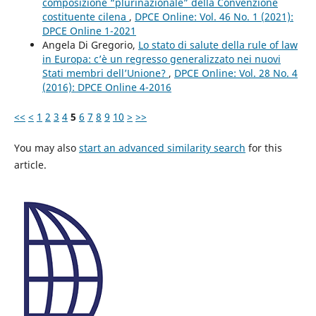
composizione “plurinazionale” della Convenzione
costituente cilena
,
DPCE Online: Vol. 46 No. 1 (2021):
DPCE Online 1-2021
Angela Di Gregorio,
Lo stato di salute della rule of law
in Europa: c’è un regresso generalizzato nei nuovi
Stati membri dell’Unione?
,
DPCE Online: Vol. 28 No. 4
(2016): DPCE Online 4-2016
<<
<
1
2
3
4
5
6
7
8
9
10
>
>>
You may also
start an advanced similarity search
for this
article.