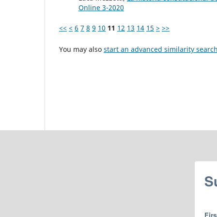
Online 3-2020
<<
<
6
7
8
9
10
11
12
13
14
15
>
>>
You may also
start an advanced similarity searc