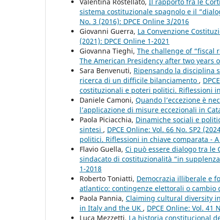
Valentina Rostellato,
Il rapporto fra le Cort
sistema costituzionale spagnolo e il “dial
No. 3 (2016): DPCE Online 3/2016
Giovanni Guerra,
La Convenzione Costituzi
(2021): DPCE Online 1-2021
Giovanna Tieghi,
The challenge of “fiscal 
The American Presidency after two years o
Sara Benvenuti,
Ripensando la disciplina su
ricerca di un difficile bilanciamento
,
DPCE 
costituzionali e poteri politici. Riflessioni
Daniele Camoni,
Quando l’eccezione è nece
l’applicazione di misure eccezionali in Ca
Paola Piciacchia,
Dinamiche sociali e politi
sintesi
,
DPCE Online: Vol. 66 No. SP2 (2024
politici. Riflessioni in chiave comparata - A
Flavio Guella,
Ci può essere dialogo tra le C
sindacato di costituzionalità “in supplenz
1-2018
Roberto Toniatti,
Democrazia illiberale e fo
atlantico: contingenze elettorali o cambi
Paola Pannia,
Claiming cultural diversity i
in Italy and the UK
,
DPCE Online: Vol. 41 
Luca Mezzetti,
La historia constitucional 