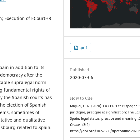
n; Execution of ECourtHR
.pdf
ain in addition to its
Published
l democracy after the
2020-07-06
icable supralegal norm
ing fundamental rights of
y the Spanish courts has
How to Cite
he election of Spanish
Miguel, C. R. (2020). La CEDH et l’Espagne: 
blems, sometimes of
juridique, pratique et signification: The E
Spain: legal status, practice and meaning.
tative and qualitative
Online
,
43
(2).
rasbourg related to Spain.
https://doi.org/10.57660/dpceonline.2020.