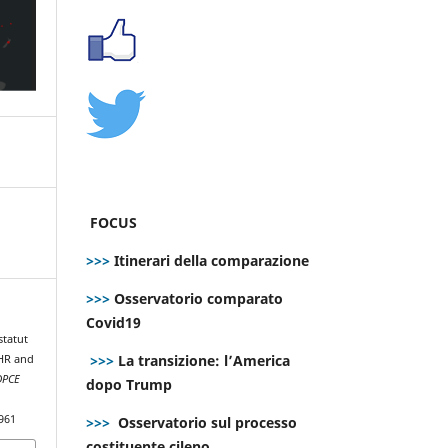
FOCUS
>>>
Itinerari della comparazione
>>>
Osservatorio comparato
Covid19
statut
>>>
La transizione: l’America
CHR and
DPCE
dopo Trump
961
>>>
Osservatorio sul processo
costituente cileno