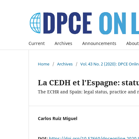
Current
Archives
Announcements
About
Home
/
Archives
/
Vol. 43 No. 2 (2020): DPCE Onli
La CEDH et l’Espagne: statu
The ECHR and Spain: legal status, practice and
Carlos Ruiz Miguel
DOI:
https://doi.org/10.57660/dpceonline.2020.