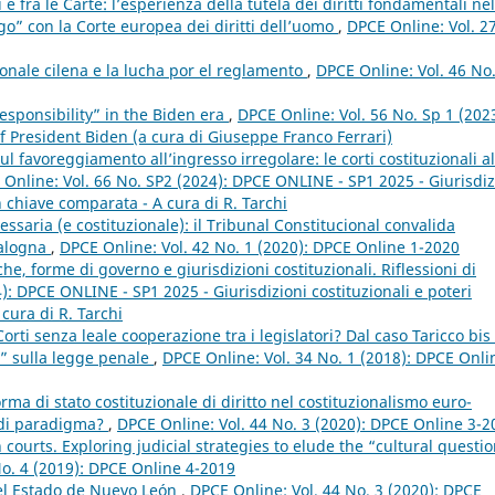
i e fra le Carte: l’esperienza della tutela dei diritti fondamentali nel
ogo” con la Corte europea dei diritti dell’uomo
,
DPCE Online: Vol. 2
onale cilena e la lucha por el reglamento
,
DPCE Online: Vol. 46 No.
responsibility” in the Biden era
,
DPCE Online: Vol. 56 No. Sp 1 (2023
f President Biden (a cura di Giuseppe Franco Ferrari)
l favoreggiamento all’ingresso irregolare: le corti costituzionali al
Online: Vol. 66 No. SP2 (2024): DPCE ONLINE - SP1 2025 - Giurisdiz
 in chiave comparata - A cura di R. Tarchi
ssaria (e costituzionale): il Tribunal Constitucional convalida
talogna
,
DPCE Online: Vol. 42 No. 1 (2020): DPCE Online 1-2020
che, forme di governo e giurisdizioni costituzionali. Riflessioni di
): DPCE ONLINE - SP1 2025 - Giurisdizioni costituzionali e poteri
 cura di R. Tarchi
orti senza leale cooperazione tra i legislatori? Dal caso Taricco bis 
a” sulla legge penale
,
DPCE Online: Vol. 34 No. 1 (2018): DPCE Onli
rma di stato costituzionale di diritto nel costituzionalismo euro-
o di paradigma?
,
DPCE Online: Vol. 44 No. 3 (2020): DPCE Online 3-2
n courts. Exploring judicial strategies to elude the “cultural questi
No. 4 (2019): DPCE Online 4-2019
del Estado de Nuevo León
,
DPCE Online: Vol. 44 No. 3 (2020): DPCE