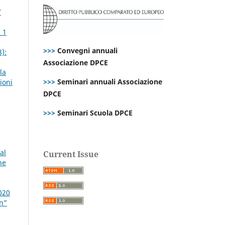
7
 1
>>>
Convegni annuali
):
Associazione DPCE
la
>>>
Seminari annuali Associazione
ioni
DPCE
>>>
Seminari Scuola DPCE
al
Current Issue
ne
020
on”