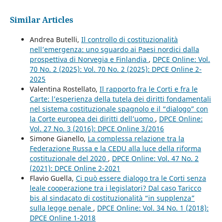
Similar Articles
Andrea Butelli,
Il controllo di costituzionalità
nell’emergenza: uno sguardo ai Paesi nordici dalla
prospettiva di Norvegia e Finlandia
,
DPCE Online: Vol.
70 No. 2 (2025): Vol. 70 No. 2 (2025): DPCE Online 2-
2025
Valentina Rostellato,
Il rapporto fra le Corti e fra le
Carte: l’esperienza della tutela dei diritti fondamentali
nel sistema costituzionale spagnolo e il “dialogo” con
la Corte europea dei diritti dell’uomo
,
DPCE Online:
Vol. 27 No. 3 (2016): DPCE Online 3/2016
Simone Gianello,
La complessa relazione tra la
Federazione Russa e la CEDU alla luce della riforma
costituzionale del 2020
,
DPCE Online: Vol. 47 No. 2
(2021): DPCE Online 2-2021
Flavio Guella,
Ci può essere dialogo tra le Corti senza
leale cooperazione tra i legislatori? Dal caso Taricco
bis al sindacato di costituzionalità “in supplenza”
sulla legge penale
,
DPCE Online: Vol. 34 No. 1 (2018):
DPCE Online 1-2018