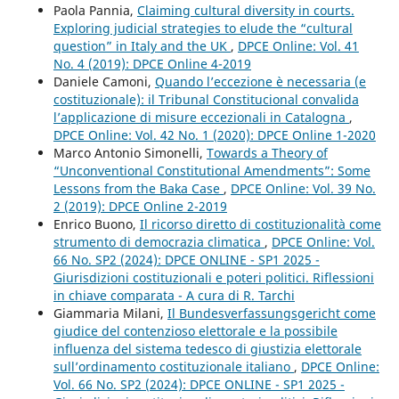
Paola Pannia,
Claiming cultural diversity in courts.
Exploring judicial strategies to elude the “cultural
question” in Italy and the UK
,
DPCE Online: Vol. 41
No. 4 (2019): DPCE Online 4-2019
Daniele Camoni,
Quando l’eccezione è necessaria (e
costituzionale): il Tribunal Constitucional convalida
l’applicazione di misure eccezionali in Catalogna
,
DPCE Online: Vol. 42 No. 1 (2020): DPCE Online 1-2020
Marco Antonio Simonelli,
Towards a Theory of
“Unconventional Constitutional Amendments”: Some
Lessons from the Baka Case
,
DPCE Online: Vol. 39 No.
2 (2019): DPCE Online 2-2019
Enrico Buono,
Il ricorso diretto di costituzionalità come
strumento di democrazia climatica
,
DPCE Online: Vol.
66 No. SP2 (2024): DPCE ONLINE - SP1 2025 -
Giurisdizioni costituzionali e poteri politici. Riflessioni
in chiave comparata - A cura di R. Tarchi
Giammaria Milani,
Il Bundesverfassungsgericht come
giudice del contenzioso elettorale e la possibile
influenza del sistema tedesco di giustizia elettorale
sull’ordinamento costituzionale italiano
,
DPCE Online:
Vol. 66 No. SP2 (2024): DPCE ONLINE - SP1 2025 -