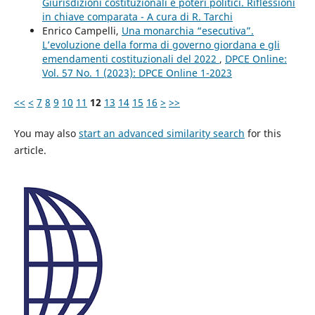
Giurisdizioni costituzionali e poteri politici. Riflessioni
in chiave comparata - A cura di R. Tarchi
Enrico Campelli,
Una monarchia “esecutiva”.
L’evoluzione della forma di governo giordana e gli
emendamenti costituzionali del 2022
,
DPCE Online:
Vol. 57 No. 1 (2023): DPCE Online 1-2023
<<
<
7
8
9
10
11
12
13
14
15
16
>
>>
You may also
start an advanced similarity search
for this
article.