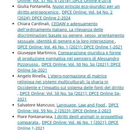
Online: Vol. 37 No. 4 (2018): DPCE Online 4-2018
Giulia Fontanella,
Nuovi principi eco-giuridici per un
diritto antropocenico
,
DPCE Online: Vol. 64 No. 2
(2024): DPCE Online 2-2024
Chiara Cardinali,
CEDAW e adeguamento
dell’ordinamento italiano. La rilevanza delle
discriminazioni basate su genere, sesso, orientamento
sessuale, identità di genere e la loro intersezione
,
DPCE Online: Vol. 46 No. 1 (2021): DPCE Online 1-2021
Giuseppe Martinico,
Comparazione giuridica e forme
di produzione normativa nel pensiero di Alessandro
Pizzorusso
,
DPCE Online: Vol. 50 No. Sp (2021): DPCE
Online Sp-2021
Angelo Rinella,
L’etero-normazione di matrice
religiosa nei sistemi multiculturali: la sharia in
Occidente e l’impatto sul sistema delle fonti del diritto
,
DPCE Online: Vol. 50 No. Sp (2021): DPCE Online Sp-
2021
Salvatore Mancuso,
Language, Law and Food
,
DPCE
Online: Vol. 59 No. 2 (2023): DPCE Online 2-2023
Fiore Fontanarosa,
I diritti degli animali in prospettiva
comparata
,
DPCE Online: Vol. 46 No. 1 (2021): DPCE
Online 1-2021