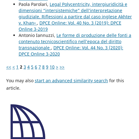
Paola Parolari,
Legal Polycentricity, intergiuridicità e
dimensioni “intersistemiche” dell’interpretazione
giudiziale. Riflessioni a partire dal caso inglese Akhter
v. Khan•
,
DPCE Online: Vol. 40 No. 3 (2019): DPCE
Online 3-2019
Antonio Iannuzzi,
Le forme di produzione delle fonti a
contenuto tecnicoscientifico nell’epoca del diritto
transnazionale
,
DPCE Online: Vol. 44 No. 3 (2020):
DPCE Online 3-2020
<<
<
1
2
3
4
5
6
7
8
9
10
>
>>
You may also
start an advanced similarity search
for this
article.