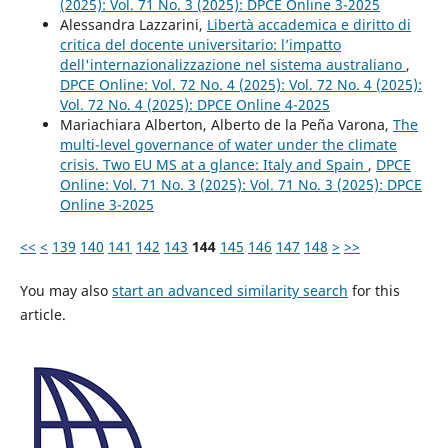
(2025): Vol. 71 No. 3 (2025): DPCE Online 3-2025
Alessandra Lazzarini,
Libertà accademica e diritto di
critica del docente universitario: l’impatto
dell'internazionalizzazione nel sistema australiano
,
DPCE Online: Vol. 72 No. 4 (2025): Vol. 72 No. 4 (2025):
Vol. 72 No. 4 (2025): DPCE Online 4-2025
Mariachiara Alberton, Alberto de la Peña Varona,
The
multi-level governance of water under the climate
crisis. Two EU MS at a glance: Italy and Spain
,
DPCE
Online: Vol. 71 No. 3 (2025): Vol. 71 No. 3 (2025): DPCE
Online 3-2025
<<
<
139
140
141
142
143
144
145
146
147
148
>
>>
You may also
start an advanced similarity search
for this
article.