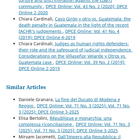
torture and discrimination against the LGBTI
community
,
DPCE Online: Vol. 43 No. 2 (2020): DPCE
Online 2-2020
Chiara Cardinali,
Caso Giròn y otro vs. Guatemala: the
death penalty in Guatemala in the light of the recent
IACHR’s judgements
,
DPCE Online: Vol. 41 No. 4
(2019): DPCE Online 4-2019
Chiara Cardinali,
Judges as human rights defenders:
their role and the safeguard of judicial independence.
Considerations on the Villaseñor Velarde y Otros vs.
Guatemala case
,
DPCE Online: Vol. 39 No. 2 (2019):
DPCE Online 2-2019
Similar Articles
Daniele Granara,
La fine del Ducato di Modena e
Reggio
,
DPCE Online: Vol. 71 No. 3 (2025): Vol. 71 No.
3 (2025): DPCE Online 3-2025
Elisa Bertolini,
République e monarchia: una
complessa riconciliazione
,
DPCE Online: Vol. 71 No. 3
(2025): Vol. 71 No. 3 (2025): DPCE Online 3-2025
Miryam Iacometti,
Dall’Impero alla Repubblica: il