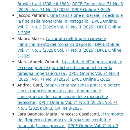
Brasile tra il 1808 e il 1889
,
DPCE Online: Vol. 71 No. 3
(2025): Vol. 71 No. 3 (2025): DPCE Online 3-2025
Jacopo Paffarini,
Una transizione illiberale: il declino e
la fine della monarchia in Portogallo
,
DPCE Online:
Vol. 71 No. 3 (2025): Vol. 71 No. 3 (2025): DPCE Online
3-2025
Mauro Mazza,
La caduta dell’Impero cinese e
l’annichilimento del monarca deposto
,
DPCE Online:
Vol. 71 No. 3 (2025): Vol. 71 No. 3 (2025): DPCE Online
3-2025
Maria Angela Orlandi,
La caduta dell’Impero zarista e
le conseguenze giuridiche ed economiche per la
famiglia imperiale russa
,
DPCE Online: Vol. 71 No. 3
(2025): Vol. 71 No. 3 (2025): DPCE Online 3-2025
Andrea Gatti,
Rappresentanza senza potere e potere
senza rappresentanza: cause, dinamiche e
conseguenze della abolizione delle monarchie
tedesche
,
DPCE Online: Vol. 71 No. 3 (2025): Vol. 71
No. 3 (2025): DPCE Online 3-2025
Sara Bagnato, Maria Francesca Cavalcanti,
Il tramonto
dell’Impero ottomano: trasformazioni, conflitti e
(mancate) conseguenze
,
DPCE Online: Vol. 71 No. 3