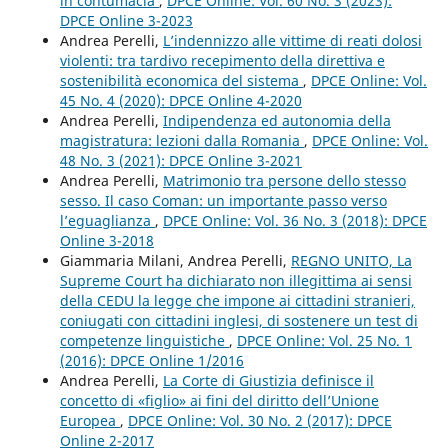
in contumacia
,
DPCE Online: Vol. 60 No. 3 (2023):
DPCE Online 3-2023
Andrea Perelli,
L’indennizzo alle vittime di reati dolosi
violenti: tra tardivo recepimento della direttiva e
sostenibilità economica del sistema
,
DPCE Online: Vol.
45 No. 4 (2020): DPCE Online 4-2020
Andrea Perelli,
Indipendenza ed autonomia della
magistratura: lezioni dalla Romania
,
DPCE Online: Vol.
48 No. 3 (2021): DPCE Online 3-2021
Andrea Perelli,
Matrimonio tra persone dello stesso
sesso. Il caso Coman: un importante passo verso
l’eguaglianza
,
DPCE Online: Vol. 36 No. 3 (2018): DPCE
Online 3-2018
Giammaria Milani, Andrea Perelli,
REGNO UNITO, La
Supreme Court ha dichiarato non illegittima ai sensi
della CEDU la legge che impone ai cittadini stranieri,
coniugati con cittadini inglesi, di sostenere un test di
competenze linguistiche
,
DPCE Online: Vol. 25 No. 1
(2016): DPCE Online 1/2016
Andrea Perelli,
La Corte di Giustizia definisce il
concetto di «figlio» ai fini del diritto dell’Unione
Europea
,
DPCE Online: Vol. 30 No. 2 (2017): DPCE
Online 2-2017