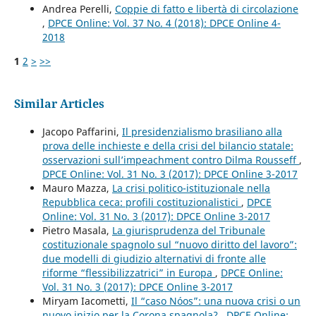
Andrea Perelli,
Coppie di fatto e libertà di circolazione
,
DPCE Online: Vol. 37 No. 4 (2018): DPCE Online 4-
2018
1
2
>
>>
Similar Articles
Jacopo Paffarini,
Il presidenzialismo brasiliano alla
prova delle inchieste e della crisi del bilancio statale:
osservazioni sull’impeachment contro Dilma Rousseff
,
DPCE Online: Vol. 31 No. 3 (2017): DPCE Online 3-2017
Mauro Mazza,
La crisi politico-istituzionale nella
Repubblica ceca: profili costituzionalistici
,
DPCE
Online: Vol. 31 No. 3 (2017): DPCE Online 3-2017
Pietro Masala,
La giurisprudenza del Tribunale
costituzionale spagnolo sul “nuovo diritto del lavoro”:
due modelli di giudizio alternativi di fronte alle
riforme “flessibilizzatrici” in Europa
,
DPCE Online:
Vol. 31 No. 3 (2017): DPCE Online 3-2017
Miryam Iacometti,
Il “caso Nóos”: una nuova crisi o un
nuovo inizio per la Corona spagnola?
,
DPCE Online: