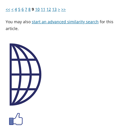
<<
<
4
5
6
7
8
9
10
11
12
13
>
>>
You may also
start an advanced similarity search
for this
article.