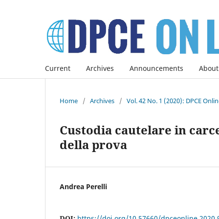
Current
Archives
Announcements
About
Home
/
Archives
/
Vol. 42 No. 1 (2020): DPCE Onli
Custodia cautelare in carc
della prova
Andrea Perelli
DOI:
https://doi.org/10.57660/dpceonline.2020.