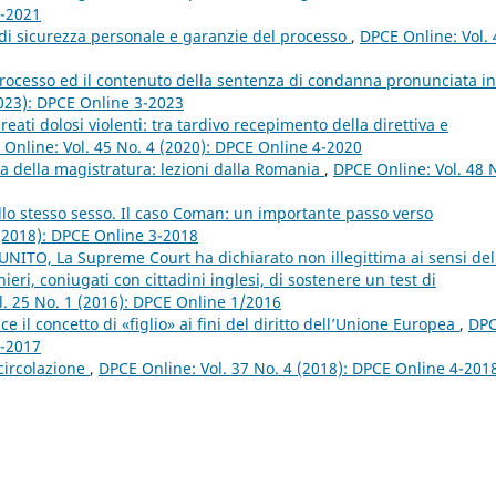
2-2021
di sicurezza personale e garanzie del processo
,
DPCE Online: Vol. 
l processo ed il contenuto della sentenza di condanna pronunciata in
2023): DPCE Online 3-2023
 reati dolosi violenti: tra tardivo recepimento della direttiva e
Online: Vol. 45 No. 4 (2020): DPCE Online 4-2020
 della magistratura: lezioni dalla Romania
,
DPCE Online: Vol. 48 
lo stesso sesso. Il caso Coman: un importante passo verso
 (2018): DPCE Online 3-2018
NITO, La Supreme Court ha dichiarato non illegittima ai sensi del
eri, coniugati con cittadini inglesi, di sostenere un test di
l. 25 No. 1 (2016): DPCE Online 1/2016
ce il concetto di «figlio» ai fini del diritto dell’Unione Europea
,
DP
2-2017
 circolazione
,
DPCE Online: Vol. 37 No. 4 (2018): DPCE Online 4-201