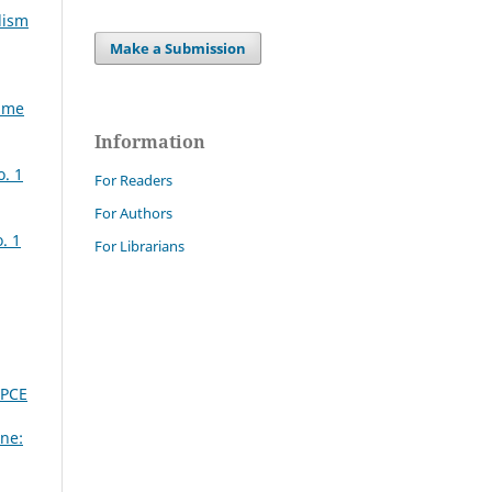
lism
Make a Submission
Same
Information
o. 1
For Readers
For Authors
. 1
For Librarians
DPCE
ne: