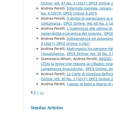
Online: Vol. 47 No. 2 (2021): DPCE Online 
Andrea Perelli,
Infermità mentale, misure 
No. 4 (2019): DPCE Online 4-2019
Andrea Perelli,
Il diritto di partecipare a
contumacia
,
DPCE Online: Vol. 60 No. 3 (
Andrea Perelli,
L’indennizzo alle vittime di
sostenibilità economica del sistema
,
DPCE 
Andrea Perelli,
Indipendenza ed autonomia
3 (2021): DPCE Online 3-2021
Andrea Perelli,
Matrimonio tra persone del
l’eguaglianza
,
DPCE Online: Vol. 36 No. 3
Giammaria Milani, Andrea Perelli,
REGNO U
CEDU la legge che impone ai cittadini strani
competenze linguistiche
,
DPCE Online: Vo
Andrea Perelli,
La Corte di Giustizia definis
Online: Vol. 30 No. 2 (2017): DPCE Online 
Andrea Perelli,
Coppie di fatto e libertà di
1
2
>
>>
Similar Articles