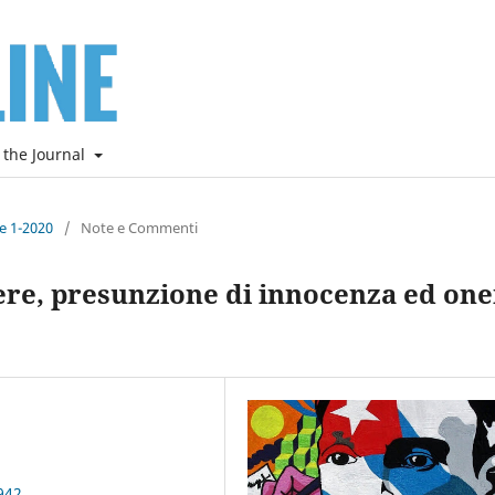
 the Journal
ne 1-2020
/
Note e Commenti
ere, presunzione di innocenza ed on
942