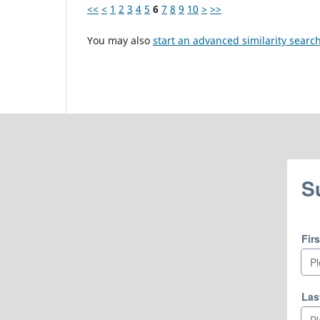
<<
<
1
2
3
4
5
6
7
8
9
10
>
>>
You may also
start an advanced similarity searc