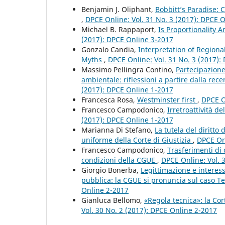
Benjamin J. Oliphant,
Bobbitt’s Paradise: 
,
DPCE Online: Vol. 31 No. 3 (2017): DPCE 
Michael B. Rappaport,
Is Proportionality 
(2017): DPCE Online 3-2017
Gonzalo Candia,
Interpretation of Region
Myths
,
DPCE Online: Vol. 31 No. 3 (2017):
Massimo Pellingra Contino,
Partecipazione 
ambientale: riflessioni a partire dalla rec
(2017): DPCE Online 1-2017
Francesca Rosa,
Westminster first
,
DPCE O
Francesco Campodonico,
Irretroattività d
(2017): DPCE Online 1-2017
Marianna Di Stefano,
La tutela del diritto 
uniforme della Corte di Giustizia
,
DPCE Onl
Francesco Campodonico,
Trasferimenti di
condizioni della CGUE
,
DPCE Online: Vol. 
Giorgio Bonerba,
Legittimazione e interess
pubblica: la CGUE si pronuncia sul caso
Online 2-2017
Gianluca Bellomo,
«Regola tecnica»: la Cor
Vol. 30 No. 2 (2017): DPCE Online 2-2017