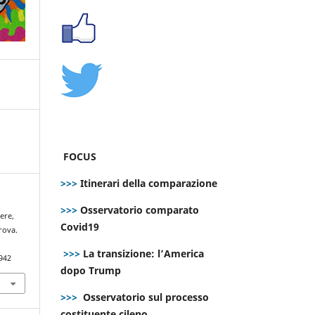
FOCUS
>>>
Itinerari della comparazione
>>>
Osservatorio comparato
cere,
Covid19
rova.
>>>
La transizione: l’America
942
dopo Trump
>>>
Osservatorio sul processo
costituente cileno