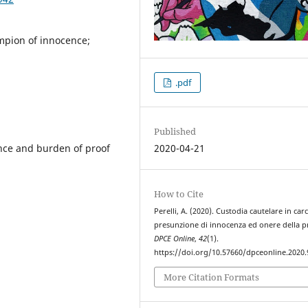
umpion of innocence;
.pdf
Published
ence and burden of proof
2020-04-21
How to Cite
Perelli, A. (2020). Custodia cautelare in car
presunzione di innocenza ed onere della p
DPCE Online
,
42
(1).
https://doi.org/10.57660/dpceonline.2020.
More Citation Formats