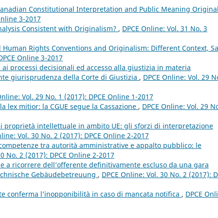
Canadian Constitutional Interpretation and Public Meaning Origina
Online 3-2017
Analysis Consistent with Originalism?
,
DPCE Online: Vol. 31 No. 3
al Human Rights Conventions and Originalism: Different Context, 
 DPCE Online 3-2017
ai processi decisionali ed accesso alla giustizia in materia
ente giurisprudenza della Corte di Giustizia
,
DPCE Online: Vol. 29 N
nline: Vol. 29 No. 1 (2017): DPCE Online 1-2017
ella lex mitior: la CGUE segue la Cassazione
,
DPCE Online: Vol. 29 No
di proprietà intellettuale in ambito UE: gli sforzi di interpretazione
ine: Vol. 30 No. 2 (2017): DPCE Online 2-2017
 competenze tra autorità amministrative e appalto pubblico: le
30 No. 2 (2017): DPCE Online 2-2017
e a ricorrere dell’offerente definitivamente escluso da una gara
 Technische Gebäudebetreuung
,
DPCE Online: Vol. 30 No. 2 (2017): 
te conferma l’inopponibilità in caso di mancata notifica
,
DPCE Onli