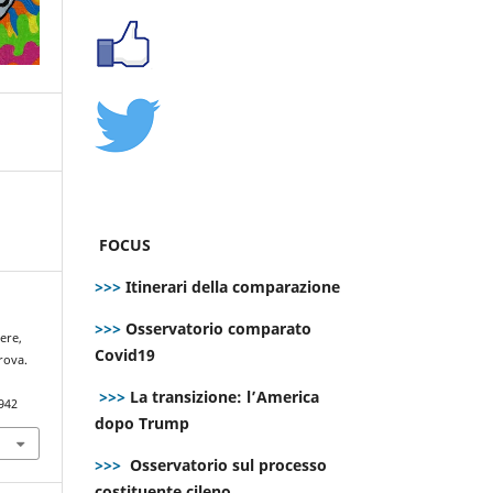
FOCUS
>>>
Itinerari della comparazione
>>>
Osservatorio comparato
cere,
Covid19
rova.
>>>
La transizione: l’America
942
dopo Trump
>>>
Osservatorio sul processo
costituente cileno