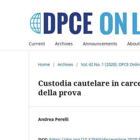
Current
Archives
Announcements
About
Home
/
Archives
/
Vol. 42 No. 1 (2020): DPCE Onli
Custodia cautelare in carc
della prova
Andrea Perelli
DOI:
https://doi.org/10.57660/dpceonline.2020.