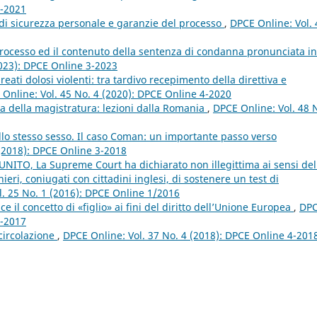
2-2021
di sicurezza personale e garanzie del processo
,
DPCE Online: Vol. 
l processo ed il contenuto della sentenza di condanna pronunciata in
2023): DPCE Online 3-2023
 reati dolosi violenti: tra tardivo recepimento della direttiva e
Online: Vol. 45 No. 4 (2020): DPCE Online 4-2020
 della magistratura: lezioni dalla Romania
,
DPCE Online: Vol. 48 
lo stesso sesso. Il caso Coman: un importante passo verso
 (2018): DPCE Online 3-2018
NITO, La Supreme Court ha dichiarato non illegittima ai sensi del
eri, coniugati con cittadini inglesi, di sostenere un test di
l. 25 No. 1 (2016): DPCE Online 1/2016
ce il concetto di «figlio» ai fini del diritto dell’Unione Europea
,
DP
2-2017
 circolazione
,
DPCE Online: Vol. 37 No. 4 (2018): DPCE Online 4-201