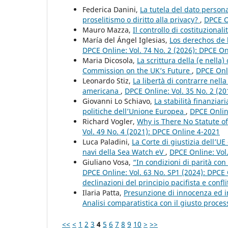
Federica Danini,
La tutela del dato personal
proselitismo o diritto alla privacy?
,
DPCE O
Mauro Mazza,
Il controllo di costituzionali
María del Ángel Iglesias,
Los derechos de 
DPCE Online: Vol. 74 No. 2 (2026): DPCE O
Maria Dicosola,
La scrittura della (e nella)
Commission on the UK’s Future
,
DPCE Onli
Leonardo Stiz,
La libertà di contrarre nell
americana
,
DPCE Online: Vol. 35 No. 2 (2
Giovanni Lo Schiavo,
La stabilità finanziar
politiche dell’Unione Europea
,
DPCE Onlin
Richard Vogler,
Why is There No Statute o
Vol. 49 No. 4 (2021): DPCE Online 4-2021
Luca Paladini,
La Corte di giustizia dell’UE
navi della Sea Watch eV
,
DPCE Online: Vol
Giuliano Vosa,
“In condizioni di parità con 
DPCE Online: Vol. 63 No. SP1 (2024): DPC
declinazioni del principio pacifista e confli
Ilaria Patta,
Presunzione di innocenza ed im
Analisi comparatistica con il giusto proces
<<
<
1
2
3
4
5
6
7
8
9
10
>
>>