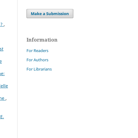
Make a Submission
e?
,
Information
st
For Readers
For Authors
e
For Librarians
ne:
elle
one
,
E.