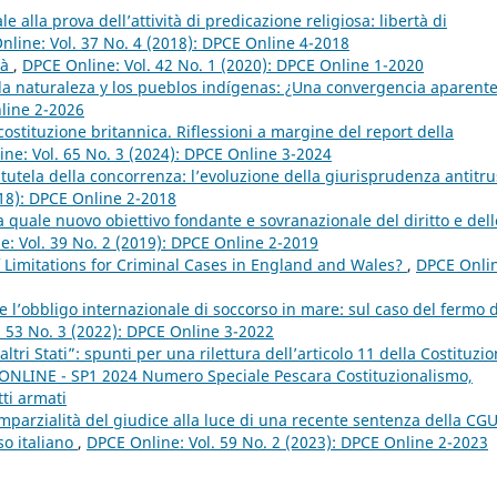
e alla prova dell’attività di predicazione religiosa: libertà di
nline: Vol. 37 No. 4 (2018): DPCE Online 4-2018
tà
,
DPCE Online: Vol. 42 No. 1 (2020): DPCE Online 1-2020
la naturaleza y los pueblos indígenas: ¿Una convergencia aparent
nline 2-2026
 costituzione britannica. Riflessioni a margine del report della
ne: Vol. 65 No. 3 (2024): DPCE Online 3-2024
a tutela della concorrenza: l’evoluzione della giurisprudenza antitru
018): DPCE Online 2-2018
ia quale nuovo obiettivo fondante e sovranazionale del diritto e dell
e: Vol. 39 No. 2 (2019): DPCE Online 2-2019
f Limitations for Criminal Cases in England and Wales?
,
DPCE Onli
 e l’obbligo internazionale di soccorso in mare: sul caso del fermo d
. 53 No. 3 (2022): DPCE Online 3-2022
altri Stati”: spunti per una rilettura dell’articolo 11 della Costituzi
E ONLINE - SP1 2024 Numero Speciale Pescara Costituzionalismo,
tti armati
parzialità del giudice alla luce di una recente sentenza della CGU
so italiano
,
DPCE Online: Vol. 59 No. 2 (2023): DPCE Online 2-2023