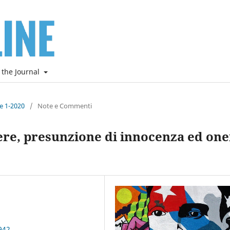
 the Journal
ne 1-2020
/
Note e Commenti
ere, presunzione di innocenza ed on
942