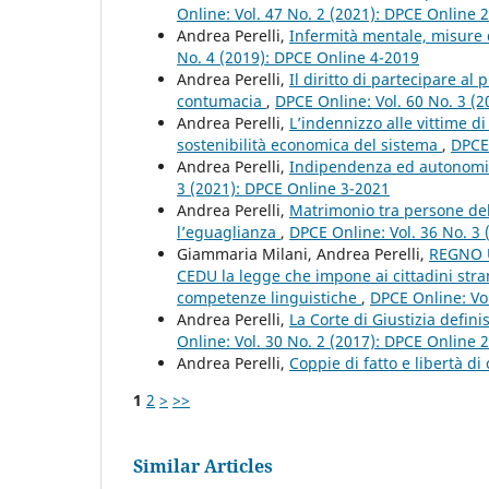
Online: Vol. 47 No. 2 (2021): DPCE Online 
Andrea Perelli,
Infermità mentale, misure 
No. 4 (2019): DPCE Online 4-2019
Andrea Perelli,
Il diritto di partecipare a
contumacia
,
DPCE Online: Vol. 60 No. 3 (
Andrea Perelli,
L’indennizzo alle vittime di
sostenibilità economica del sistema
,
DPCE 
Andrea Perelli,
Indipendenza ed autonomia
3 (2021): DPCE Online 3-2021
Andrea Perelli,
Matrimonio tra persone del
l’eguaglianza
,
DPCE Online: Vol. 36 No. 3
Giammaria Milani, Andrea Perelli,
REGNO U
CEDU la legge che impone ai cittadini strani
competenze linguistiche
,
DPCE Online: Vo
Andrea Perelli,
La Corte di Giustizia definis
Online: Vol. 30 No. 2 (2017): DPCE Online 
Andrea Perelli,
Coppie di fatto e libertà di
1
2
>
>>
Similar Articles