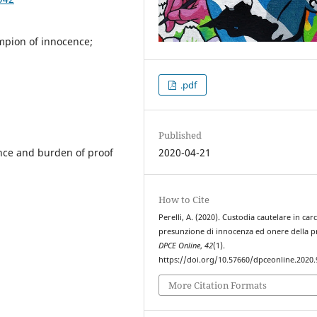
umpion of innocence;
.pdf
Published
ence and burden of proof
2020-04-21
How to Cite
Perelli, A. (2020). Custodia cautelare in car
presunzione di innocenza ed onere della p
DPCE Online
,
42
(1).
https://doi.org/10.57660/dpceonline.2020.
More Citation Formats