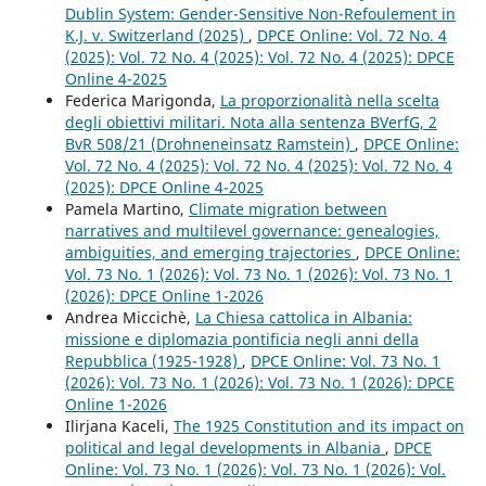
Dublin System: Gender-Sensitive Non-Refoulement in
K.J. v. Switzerland (2025)
,
DPCE Online: Vol. 72 No. 4
(2025): Vol. 72 No. 4 (2025): Vol. 72 No. 4 (2025): DPCE
Online 4-2025
Federica Marigonda,
La proporzionalità nella scelta
degli obiettivi militari. Nota alla sentenza BVerfG, 2
BvR 508/21 (Drohneneinsatz Ramstein)
,
DPCE Online:
Vol. 72 No. 4 (2025): Vol. 72 No. 4 (2025): Vol. 72 No. 4
(2025): DPCE Online 4-2025
Pamela Martino,
Climate migration between
narratives and multilevel governance: genealogies,
ambiguities, and emerging trajectories
,
DPCE Online:
Vol. 73 No. 1 (2026): Vol. 73 No. 1 (2026): Vol. 73 No. 1
(2026): DPCE Online 1-2026
Andrea Miccichè,
La Chiesa cattolica in Albania:
missione e diplomazia pontificia negli anni della
Repubblica (1925-1928)
,
DPCE Online: Vol. 73 No. 1
(2026): Vol. 73 No. 1 (2026): Vol. 73 No. 1 (2026): DPCE
Online 1-2026
Ilirjana Kaceli,
The 1925 Constitution and its impact on
political and legal developments in Albania
,
DPCE
Online: Vol. 73 No. 1 (2026): Vol. 73 No. 1 (2026): Vol.