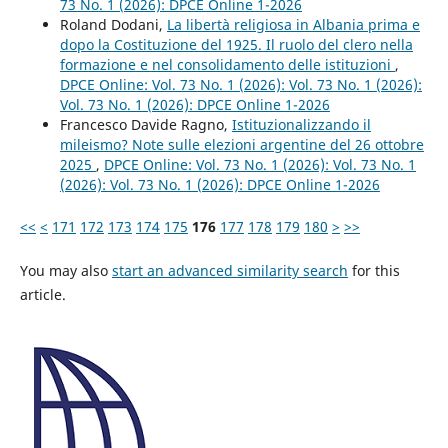
73 No. 1 (2026): DPCE Online 1-2026
Roland Dodani,
La libertà religiosa in Albania prima e
dopo la Costituzione del 1925. Il ruolo del clero nella
formazione e nel consolidamento delle istituzioni
,
DPCE Online: Vol. 73 No. 1 (2026): Vol. 73 No. 1 (2026):
Vol. 73 No. 1 (2026): DPCE Online 1-2026
Francesco Davide Ragno,
Istituzionalizzando il
mileismo? Note sulle elezioni argentine del 26 ottobre
2025
,
DPCE Online: Vol. 73 No. 1 (2026): Vol. 73 No. 1
(2026): Vol. 73 No. 1 (2026): DPCE Online 1-2026
<<
<
171
172
173
174
175
176
177
178
179
180
>
>>
You may also
start an advanced similarity search
for this
article.