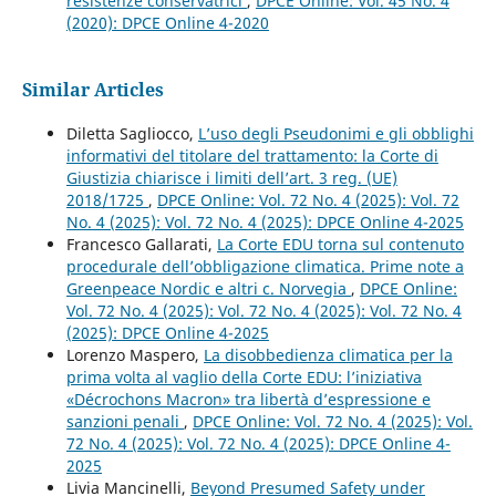
resistenze conservatrici
,
DPCE Online: Vol. 45 No. 4
(2020): DPCE Online 4-2020
Similar Articles
Diletta Sagliocco,
L’uso degli Pseudonimi e gli obblighi
informativi del titolare del trattamento: la Corte di
Giustizia chiarisce i limiti dell’art. 3 reg. (UE)
2018/1725
,
DPCE Online: Vol. 72 No. 4 (2025): Vol. 72
No. 4 (2025): Vol. 72 No. 4 (2025): DPCE Online 4-2025
Francesco Gallarati,
La Corte EDU torna sul contenuto
procedurale dell’obbligazione climatica. Prime note a
Greenpeace Nordic e altri c. Norvegia
,
DPCE Online:
Vol. 72 No. 4 (2025): Vol. 72 No. 4 (2025): Vol. 72 No. 4
(2025): DPCE Online 4-2025
Lorenzo Maspero,
La disobbedienza climatica per la
prima volta al vaglio della Corte EDU: l’iniziativa
«Décrochons Macron» tra libertà d’espressione e
sanzioni penali
,
DPCE Online: Vol. 72 No. 4 (2025): Vol.
72 No. 4 (2025): Vol. 72 No. 4 (2025): DPCE Online 4-
2025
Livia Mancinelli,
Beyond Presumed Safety under