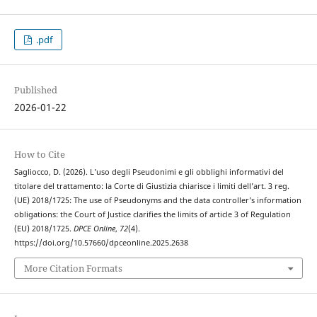
.pdf
Published
2026-01-22
How to Cite
Sagliocco, D. (2026). L’uso degli Pseudonimi e gli obblighi informativi del
titolare del trattamento: la Corte di Giustizia chiarisce i limiti dell’art. 3 reg.
(UE) 2018/1725: The use of Pseudonyms and the data controller’s information
obligations: the Court of Justice clarifies the limits of article 3 of Regulation
(EU) 2018/1725.
DPCE Online
,
72
(4).
https://doi.org/10.57660/dpceonline.2025.2638
More Citation Formats