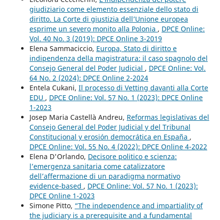
giudiziario come elemento essenziale dello stato di
diritto. La Corte di giustizia dell’Unione europea
esprime un severo monito alla Polonia
,
DPCE Online:
Vol. 40 No. 3 (2019): DPCE Online 3-2019
Elena Sammaciccio,
Europa, Stato di diritto e
indipendenza della magistratura: il caso spagnolo del
Consejo General del Poder Judicial
,
DPCE Online: Vol.
64 No. 2 (2024): DPCE Online 2-2024
Entela Cukani,
Il processo di Vetting davanti alla Corte
EDU
,
DPCE Online: Vol. 57 No. 1 (2023): DPCE Online
1-2023
Josep Maria Castellà Andreu,
Reformas legislativas del
Consejo General del Poder Judicial y del Tribunal
Constitucional y erosión democrática en España
,
DPCE Online: Vol. 55 No. 4 (2022): DPCE Online 4-2022
Elena D'Orlando,
Decisore politico e scienza:
l’emergenza sanitaria come catalizzatore
dell’affermazione di un paradigma normativo
evidence-based
,
DPCE Online: Vol. 57 No. 1 (2023):
DPCE Online 1-2023
Simone Pitto,
“The independence and impartiality of
the judiciary is a prerequisite and a fundamental