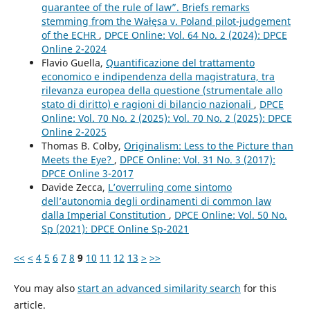
guarantee of the rule of law”. Briefs remarks
stemming from the Wałęsa v. Poland pilot-judgement
of the ECHR
,
DPCE Online: Vol. 64 No. 2 (2024): DPCE
Online 2-2024
Flavio Guella,
Quantificazione del trattamento
economico e indipendenza della magistratura, tra
rilevanza europea della questione (strumentale allo
stato di diritto) e ragioni di bilancio nazionali
,
DPCE
Online: Vol. 70 No. 2 (2025): Vol. 70 No. 2 (2025): DPCE
Online 2-2025
Thomas B. Colby,
Originalism: Less to the Picture than
Meets the Eye?
,
DPCE Online: Vol. 31 No. 3 (2017):
DPCE Online 3-2017
Davide Zecca,
L’overruling come sintomo
dell’autonomia degli ordinamenti di common law
dalla Imperial Constitution
,
DPCE Online: Vol. 50 No.
Sp (2021): DPCE Online Sp-2021
<<
<
4
5
6
7
8
9
10
11
12
13
>
>>
You may also
start an advanced similarity search
for this
article.