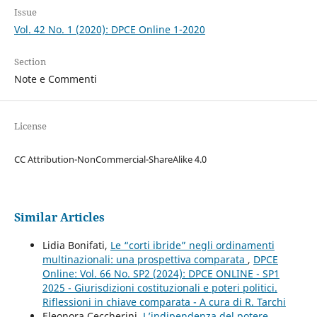
Issue
Vol. 42 No. 1 (2020): DPCE Online 1-2020
Section
Note e Commenti
License
CC Attribution-NonCommercial-ShareAlike 4.0
Similar Articles
Lidia Bonifati,
Le “corti ibride” negli ordinamenti
multinazionali: una prospettiva comparata
,
DPCE
Online: Vol. 66 No. SP2 (2024): DPCE ONLINE - SP1
2025 - Giurisdizioni costituzionali e poteri politici.
Riflessioni in chiave comparata - A cura di R. Tarchi
Eleonora Ceccherini,
L’indipendenza del potere